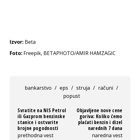
Izvor:
Beta
Foto:
Freepik, BETAPHOTO/AMIR HAMZAGIC
bankarstvo
/
eps
/
struja
/
računi
/
popust
Svratite na NIS Petrol
Objavljene nove cene
ili Gazprom benzinske
goriva: Koliko ćemo
stanice i ostvarite
plaćati benzin i dizel
brojne pogodnosti
narednih 7 dana
prethodna vest
naredna vest