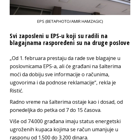
EPS (BETAPHOTO/AMIR HAMZAGIC)
Svi zaposleni u EPS-u koji su radili na
blagajnama raspoređeni su na druge poslove
„Od 1. februara prestaju da rade sve blagajne u
poslovnicama EPS-a, ali će građani na šalterima
moći da dobiju sve informacije o računima,
ugovorima i da podnose reklamacije“, rekla je
Ristić.
Radno vreme na šalterima ostaje kao i dosad, od
ponedeljka do petka od 7 do 15 časova.
Više od 74.000 građana imaju status energetski
ugroženih kupaca kojima se račun umanjuje u
rasponu od 1.500 do 3.200 dinara.