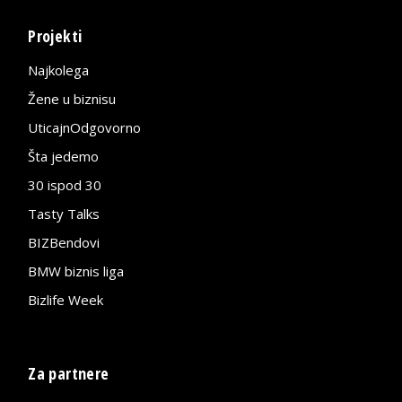
Projekti
Najkolega
Žene u biznisu
UticajnOdgovorno
Šta jedemo
30 ispod 30
Tasty Talks
BIZBendovi
BMW biznis liga
Bizlife Week
Za partnere