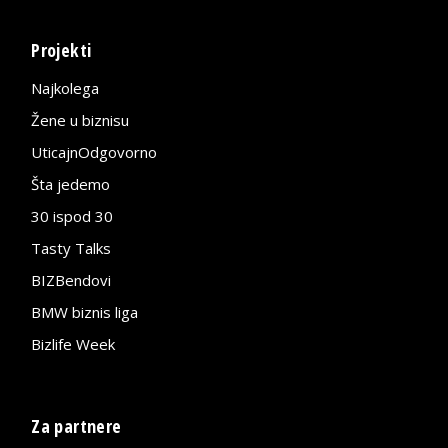
Projekti
Najkolega
Žene u biznisu
UticajnOdgovorno
Šta jedemo
30 ispod 30
Tasty Talks
BIZBendovi
BMW biznis liga
Bizlife Week
Za partnere