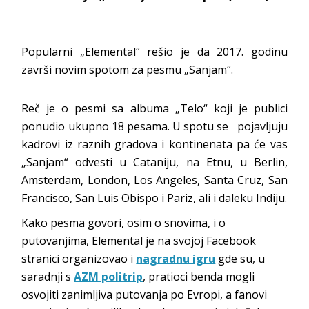
Popularni „Elemental“ rešio je da 2017. godinu
završi novim spotom za pesmu „Sanjam“.
Reč je o pesmi sa albuma „Telo“ koji je publici
ponudio ukupno 18 pesama. U spotu se pojavljuju
kadrovi iz raznih gradova i kontinenata pa će vas
„Sanjam“ odvesti u Cataniju, na Etnu, u Berlin,
Amsterdam, London, Los Angeles, Santa Cruz, San
Francisco, San Luis Obispo i Pariz, ali i daleku Indiju.
Kako pesma govori, osim o snovima, i o
putovanjima, Elemental je na svojoj Facebook
stranici organizovao i
nagradnu igru
gde su, u
saradnji s
AZM politrip
, pratioci benda mogli
osvojiti zanimljiva putovanja po Evropi, a fanovi