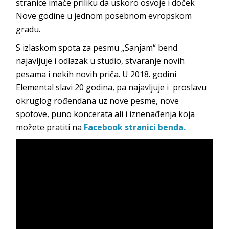
stranice imaće priliku da uskoro osvoje i doček
Nove godine u jednom posebnom evropskom
gradu.
S izlaskom spota za pesmu „Sanjam“ bend
najavljuje i odlazak u studio, stvaranje novih
pesama i nekih novih priča. U 2018. godini
Elemental slavi 20 godina, pa najavljuje i proslavu
okruglog rođendana uz nove pesme, nove
spotove, puno koncerata ali i iznenađenja koja
možete pratiti na
Facebook stranici benda.