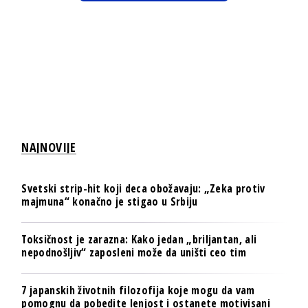
NAJNOVIJE
Svetski strip-hit koji deca obožavaju: „Zeka protiv
majmuna“ konačno je stigao u Srbiju
Toksičnost je zarazna: Kako jedan „briljantan, ali
nepodnošljiv“ zaposleni može da uništi ceo tim
7 japanskih životnih filozofija koje mogu da vam
pomognu da pobedite lenjost i ostanete motivisani