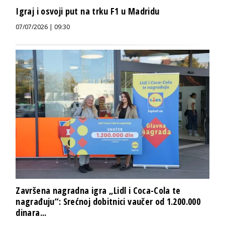
Igraj i osvoji put na trku F1 u Madridu
07/07/2026 | 09:30
Završena nagradna igra „Lidl i Coca-Cola te
nagrađuju“: Srećnoj dobitnici vaučer od 1.200.000
dinara...