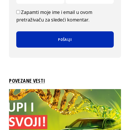
Zapamti moje ime i email u ovom
pretraživaču za sledeći komentar.
POVEZANE VESTI