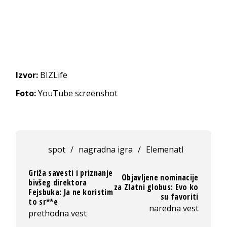
Izvor:
BIZLife
Foto:
YouTube screenshot
spot
/
nagradna igra
/
Elemenatl
Griža savesti i priznanje
Objavljene nominacije
bivšeg direktora
za Zlatni globus: Evo ko
Fejsbuka: Ja ne koristim
su favoriti
to sr**e
naredna vest
prethodna vest