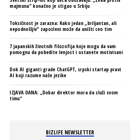
majmuna“ konačno je stigao u Srbiju
Toksičnost je zarazna: Kako jedan „briljantan, ali
nepodnošljiv“ zaposleni može da uništi ceo tim
7 japanskih životnih filozofija koje mogu da vam
pomognu da pobedite lenjost i ostanete motivisani
Dok AI giganti grade ChatGPT, srpski startap pravi
AI koji razume naše jezike
IZJAVA DANA: „Dobar direktor mora da služi svom
timu“
BIZLIFE NEWSLETTER