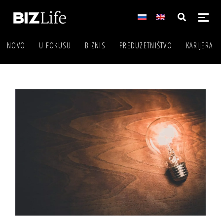
NOVO
U FOKUSU
BIZNIS
PREDUZETNIŠTVO
KARIJERA