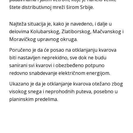
štete distributivnoj mreži širom Srbije.
Najteža situacija je, kako je navedeno, i dalje u
delovima Кolubarskog, Zlatiborskog, Mačvanskog i
Moravičkog upravnog okruga.
Poručeno je da će posao na otklanjanju kvarova
biti nastavljen neprekidno, sve dok ne budu
sanirani svi kvarovi i obezbeđeno potpuno
redovno snabdevanje električnom energijom.
Ukazano je da je otklanjanje kvarova otežano zbog
visokog snega i neprohodnih puteva, posebno u
planinskim predelima.