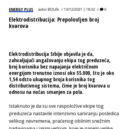
ENERGY PLUS
autor
BIZLife
13/12/2021 | 18:32
0
Elektrodistribucija: Prepolovljen broj
kvarova
Elektrodistribucija Srbije objavila je da,
zahvaljujući angažovanju ekipa tog preduzeća,
broj korisnika bez napajanja električnom
energijom trenutno iznosi oko 55.000, što je oko
1,54 odsto ukupnog broja korisnika tog
distributivnog sistema, čime je broj kvarova u
odnosu na noćas smanjen za pola.
Istaknuto je da su sve raspoložive ekipe tog
preduzeća nastavile intenzivno saniranju posledica
velikog nevremena, praćenog obilnim snežnim
padavinama i jakim vetrom, koje je nanelo velike