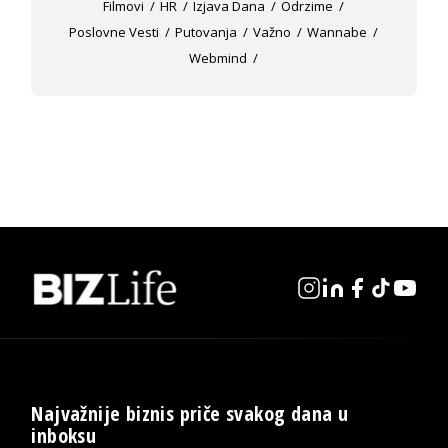
Filmovi
HR
Izjava Dana
Odrzime
Poslovne Vesti
Putovanja
Važno
Wannabe
Webmind
Najvažnije biznis priče svakog dana u
inboksu