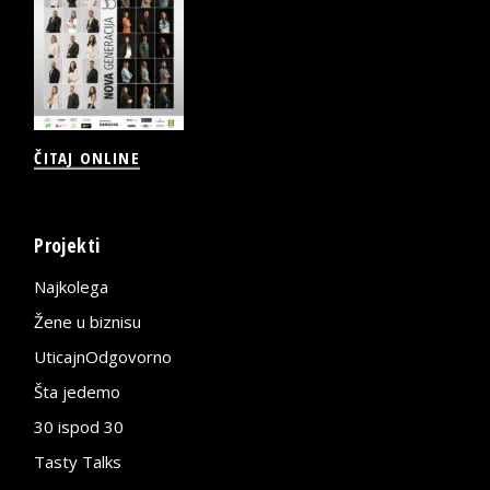
ČITAJ ONLINE
Projekti
Najkolega
Žene u biznisu
UticajnOdgovorno
Šta jedemo
30 ispod 30
Tasty Talks