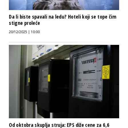
Da li biste spavali na ledu? Hoteli koji se tope čim
stigne proleće
20/12/2025 | 10:00
Od oktobra skuplja struja: EPS diže cene za 6,6