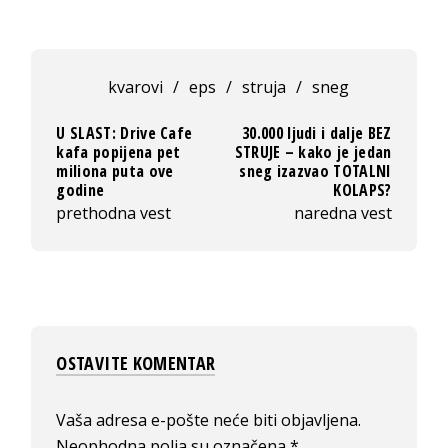
kvarovi
/
eps
/
struja
/
sneg
U SLAST: Drive Cafe
30.000 ljudi i dalje BEZ
kafa popijena pet
STRUJE – kako je jedan
miliona puta ove
sneg izazvao TOTALNI
godine
KOLAPS?
prethodna vest
naredna vest
OSTAVITE KOMENTAR
Vaša adresa e-pošte neće biti objavljena.
Neophodna polja su označena
*