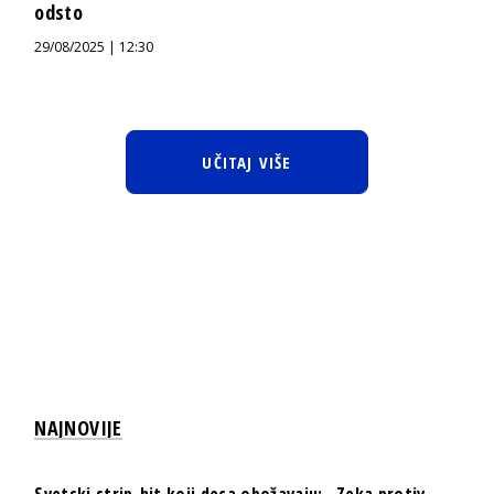
odsto
29/08/2025 | 12:30
UČITAJ VIŠE
NAJNOVIJE
Svetski strip-hit koji deca obožavaju: „Zeka protiv