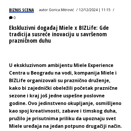
BIZNIS SCENA
autor
Gorica Mitrović
12/12/2024 | 11:15
0
Ekskluzivni događaj Miele x BIZLife: Gde
tradicija susreće inovaciju u savršenom
prazničnom duhu
U ekskluzivnom ambijentu Miele Experience
Centra u Beogradu na vodi, kompanija Miele i
BIZLife organizovali su praznično druženje,
kako bi zajednički obeležili početak praznične
sezone i kraj još jedne uspešne poslovne
godine. Ovo jedinstveno okupljanje, osmišljeno
kao spoj kreativnosti, zabave i timskog duha,
pružilo je prisutnima priliku da upoznaju svet
Miele uređaja na jedan potpuno drugačiji način.