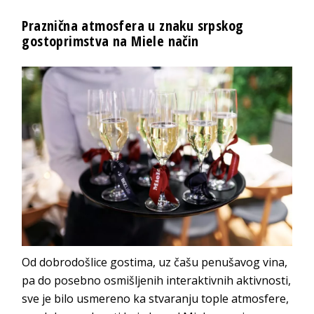
Praznična atmosfera u znaku srpskog
gostoprimstva na Miele način
Od dobrodošlice gostima, uz čašu penušavog vina,
pa do posebno osmišljenih interaktivnih aktivnosti,
sve je bilo usmereno ka stvaranju tople atmosfere,