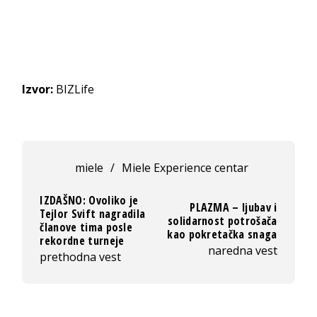
Izvor:
BIZLife
miele
/
Miele Experience centar
IZDAŠNO: Ovoliko je
PLAZMA – ljubav i
Tejlor Svift nagradila
solidarnost potrošača
članove tima posle
kao pokretačka snaga
rekordne turneje
naredna vest
prethodna vest