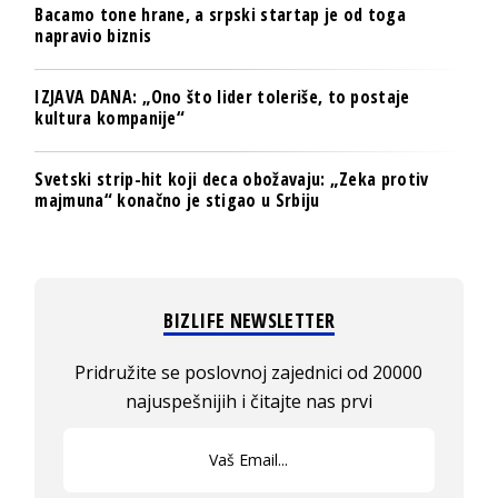
Bacamo tone hrane, a srpski startap je od toga
napravio biznis
IZJAVA DANA: „Ono što lider toleriše, to postaje
kultura kompanije“
Svetski strip-hit koji deca obožavaju: „Zeka protiv
majmuna“ konačno je stigao u Srbiju
BIZLIFE NEWSLETTER
Pridružite se poslovnoj zajednici od 20000
najuspešnijih i čitajte nas prvi