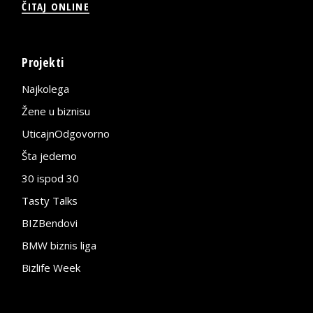
ČITAJ ONLINE
Projekti
Najkolega
Žene u biznisu
UticajnOdgovorno
Šta jedemo
30 ispod 30
Tasty Talks
BIZBendovi
BMW biznis liga
Bizlife Week