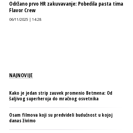
Održano prvo HR zakuvavanje: Pobedila pasta tima
Flavor Crew
06/11/2025 | 14:28
NAJNOVIJE
Kako je jedan strip zauvek promenio Betmena: Od
šaljivog superheroja do mračnog osvetnika
Osam filmova koji su predvideli budućnost u kojoj
danas živimo