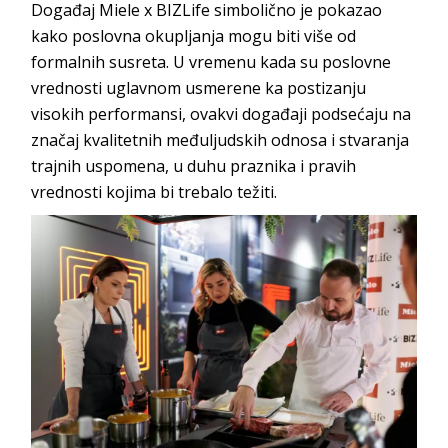
Događaj Miele x BIZLife simbolično je pokazao
kako poslovna okupljanja mogu biti više od
formalnih susreta. U vremenu kada su poslovne
vrednosti uglavnom usmerene ka postizanju
visokih performansi, ovakvi događaji podsećaju na
značaj kvalitetnih međuljudskih odnosa i stvaranja
trajnih uspomena, u duhu praznika i pravih
vrednosti kojima bi trebalo težiti.