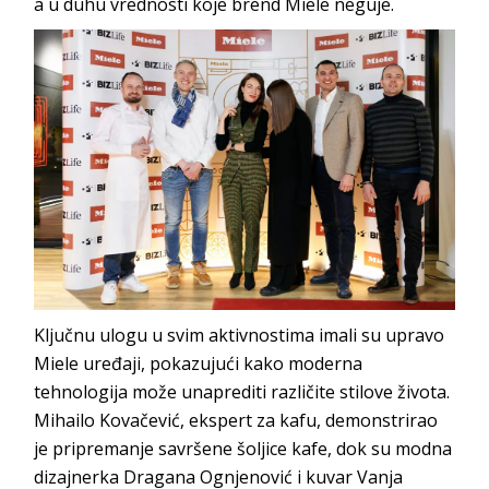
a u duhu vrednosti koje brend Miele neguje.
Ključnu ulogu u svim aktivnostima imali su upravo
Miele uređaji, pokazujući kako moderna
tehnologija može unaprediti različite stilove života.
Mihailo Kovačević, ekspert za kafu, demonstrirao
je pripremanje savršene šoljice kafe, dok su modna
dizajnerka Dragana Ognjenović i kuvar Vanja