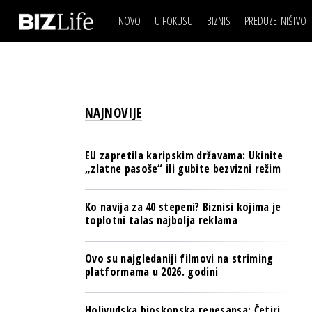
NOVO
U FOKUSU
BIZNIS
PREDUZETNIŠTVO
IZJAVA DANA
BIZNIS SCENA
VIDEO
REAL ESTATE
IZJAVA DANA
BIZNIS SCENA
BREND I KOMUNIKACI
VIDEO
REAL ESTATE
ESG & ENERGY
NAJNOVIJE
BREND I KOMUNIKACI
BANKE
ESG & ENERGY
OSIGURANJE
EU zapretila karipskim državama: Ukinite
BANKE
„zlatne pasoše“ ili gubite bezvizni režim
TECH I AI
OSIGURANJE
BIZNIS & SPORT
Ko navija za 40 stepeni? Biznisi kojima je
TECH I AI
toplotni talas najbolja reklama
PULS REGIONA
BIZNIS & SPORT
NOVO NA RAFU
Ovo su najgledaniji filmovi na striming
PULS REGIONA
platformama u 2026. godini
NOVO NA RAFU
Holivudska bioskopska renesansa: Četiri