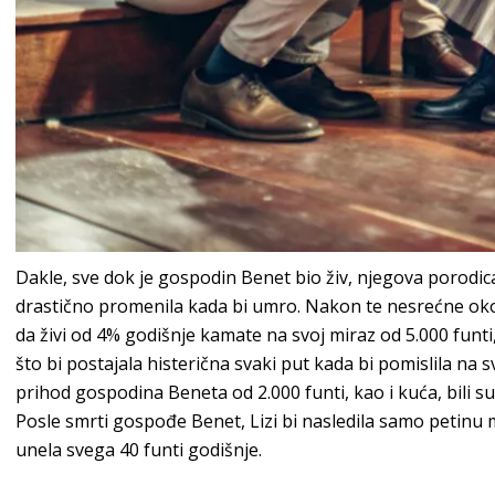
Dakle, sve dok je gospodin Benet bio živ, njegova porodica j
drastično promenila kada bi umro. Nakon te nesrećne oko
da živi od 4% godišnje kamate na svoj miraz od 5.000 funti,
što bi postajala histerična svaki put kada bi pomislila na
prihod gospodina Beneta od 2.000 funti, kao i kuća, bili su
Posle smrti gospođe Benet, Lizi bi nasledila samo petinu m
unela svega 40 funti godišnje.