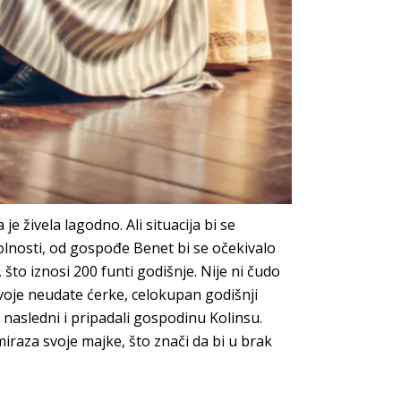
e živela lagodno. Ali situacija bi se
lnosti, od gospođe Benet bi se očekivalo
 što iznosi 200 funti godišnje. Nije ni čudo
 svoje neudate ćerke, celokupan godišnji
 nasledni i pripadali gospodinu Kolinsu.
iraza svoje majke, što znači da bi u brak