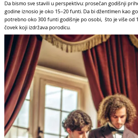
Da bismo sve stavili u perspektivu: prosečan godišnji prih
godine iznosio je oko 15–20 funti. Da bi džentlmen kao g
potrebno oko 300 funti godišnje po osobi, što je više od 
čovek koji izdržava porodicu.