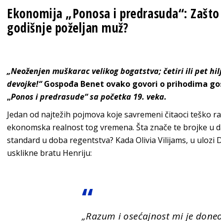
Ekonomija „Ponosa i predrasuda“: Zašto 
godišnje poželjan muž?
„Neoženjen muškarac velikog bogatstva; četiri ili pet hil
devojke!“
Gospođa Benet ovako govori o prihodima gosp
„
Ponos i predrasude“ sa početka 19. veka.
Jedan od najtežih pojmova koje savremeni čitaoci teško 
ekonomska realnost tog vremena. Šta znače te brojke u da
standard u doba regentstva? Kada Olivia Vilijams, u ulozi 
usklikne bratu Henriju:
„Razum i osećajnost mi je doneo