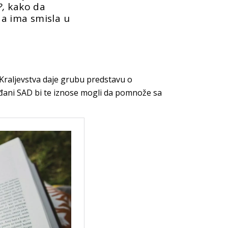
?,
kako da
a ima smisla u
 Kraljevstva daje grubu predstavu o
ađani SAD bi te iznose mogli da pomnože sa