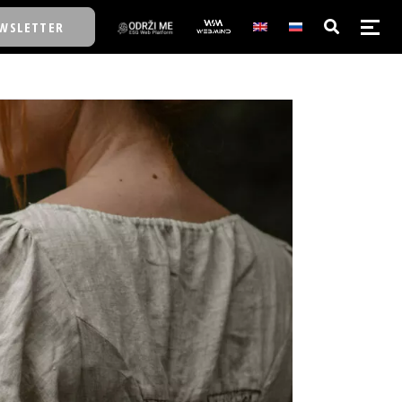
WSLETTER
E/SCHOOL
E/SCHOOL
A
A