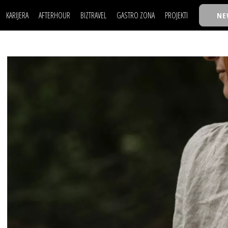
KARIJERA
AFTERHOUR
BIZTRAVEL
GASTRO ZONA
PROJEKTI
NE
POSAO
FILM I SCENA
NAJKOLEGA
LJUDI (HR)
KNJIGE
TASTY TALKS
POSAO
FILM I SCENA
NAJKOLEGA
JE
MOJ UGAO
AUTO SVET
30 ISPOD 30
LJUDI (HR)
KNJIGE
TASTY TALKS
USAVRŠAVANJE
STIL
BACK TO OFFIC
JE
MOJ UGAO
AUTO SVET
30 ISPOD 30
KNOW-HOW
WELLBEING
BIZBENDOVI
USAVRŠAVANJE
STIL
BACK TO OFFIC
BIZKOLEGIJUM
KNOW-HOW
WELLBEING
BIZBENDOVI
BMW BIZNIS LIG
BIZKOLEGIJUM
BIZLIFE WEEK
BMW BIZNIS LIG
IZJAVA GODINE
BIZLIFE WEEK
IZJAVA GODINE