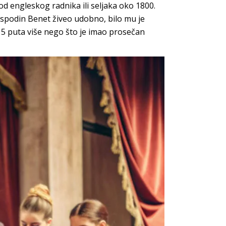
od engleskog radnika ili seljaka oko 1800.
ospodin Benet živeo udobno, bilo mu je
15 puta više nego što je imao prosečan