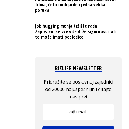
filma, četiri milijarde i jedna velika
poruka
Job hugging menja tržište rada:
Zaposleni se sve više drže sigurnosti, ali
to može imati posledice
BIZLIFE NEWSLETTER
Pridružite se poslovnoj zajednici
od 20000 najuspešnijih i čitajte
nas prvi