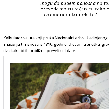
mogu da budem ponosna na to
prevedemo tu rečenicu tako d
savremenom kontekstu?
Kalkulator valuta koji pruža Nacionalni arhiv Ujedinjenog
značenju tih iznosa iz 1810. godine. U ovom trenutku, gr
dva kako bi ih približno preveli u dolare.