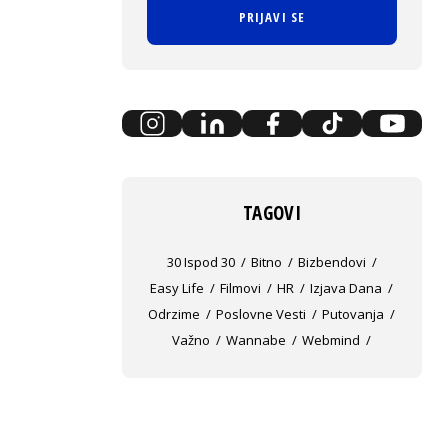
PRIJAVI SE
TAGOVI
30 Ispod 30
Bitno
Bizbendovi
Easy Life
Filmovi
HR
Izjava Dana
Odrzime
Poslovne Vesti
Putovanja
Važno
Wannabe
Webmind