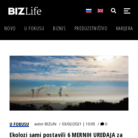
NOVO
U FOKUSU
BIZNIS
PREDUZETNIŠTVO
KARIJERA
U FOKUSU
autor
BIZLife
03/02/2021 | 10:05
0
Ekolozi sami postavili 6 MERNIH UREĐAJA za