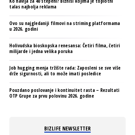
Ko navija za 40 stepeni? Biznisi kojima je toplotni
talas najbolja reklama
Ovo su najgledaniji filmovi na striming platformama
u 2026. godini
Holivudska bioskopska renesansa: Četiri filma, četiri
milijarde i jedna velika poruka
Job hugging menja tržište rada: Zaposleni se sve više
drže sigurnosti, ali to može imati posledice
Pouzdano poslovanje i kontinuitet rasta – Rezultati
OTP Grupe za prvu polovinu 2026. godine
BIZLIFE NEWSLETTER