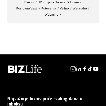
Filmovi
HR
Izjava Dana
Odrzime
Poslovne Vesti
Putovanja
Važno
Wannabe
Webmind
Najvažnije biznis priče svakog dana u
inboksu