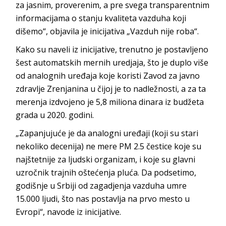
za jasnim, proverenim, a pre svega transparentnim
informacijama o stanju kvaliteta vazduha koji
dišemo“, objavila je inicijativa „Vazduh nije roba“.
Kako su naveli iz inicijative, trenutno je postavljeno
šest automatskih mernih uredjaja, što je duplo više
od analognih uređaja koje koristi Zavod za javno
zdravlje Zrenjanina u čijoj je to nadležnosti, a za ta
merenja izdvojeno je 5,8 miliona dinara iz budžeta
grada u 2020. godini.
„Zapanjujuće je da analogni uređaji (koji su stari
nekoliko decenija) ne mere PM 2.5 čestice koje su
najštetnije za ljudski organizam, i koje su glavni
uzročnik trajnih oštećenja pluća. Da podsetimo,
godišnje u Srbiji od zagadjenja vazduha umre
15.000 ljudi, što nas postavlja na prvo mesto u
Evropi“, navode iz inicijative.