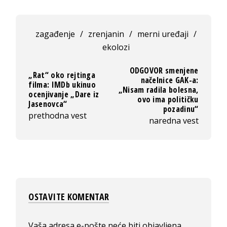
zagađenje
/
zrenjanin
/
merni uređaji
/
ekolozi
ODGOVOR smenjene
„Rat“ oko rejtinga
načelnice GAK-a:
filma: IMDb ukinuo
„Nisam radila bolesna,
ocenjivanje „Dare iz
ovo ima političku
Jasenovca“
pozadinu“
prethodna vest
naredna vest
OSTAVITE KOMENTAR
Vaša adresa e-pošte neće biti objavljena.