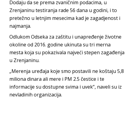
Dodaju da se prema zvaničnim podacima, u
Zrenjaninu testiranja rade 56 dana u godini, i to
pretežno u letnjim mesecima kad je zagadjenost i
najmanja.
Odlukom Odseka za zaštitu i unapređenje životne
okoline od 2016. godine ukinuta su tri merna
mesta koja su pokazivala najveći stepen zagađenja
u Zrenjaninu.
„Merenja uređaja koje smo postavili ne koštaju 5,8
miliona dinara ali mere i PM 2.5 čestice i te
informacije su dostupne svima i uvek“, naveli su iz
nevladinih organizacija.