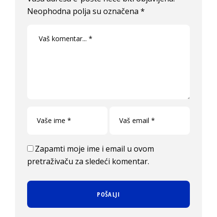
Neophodna polja su označena
*
Zapamti moje ime i email u ovom
pretraživaču za sledeći komentar.