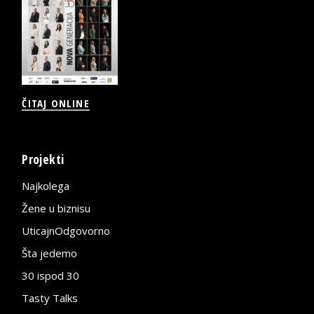
ČITAJ ONLINE
Projekti
Najkolega
Žene u biznisu
UticajnOdgovorno
Šta jedemo
30 ispod 30
Tasty Talks