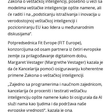
Zakona o veštačkoj inteligenciji, posebno u vezi sa
modelima veštačke inteligencije opšte namene, ali
će raditi i na „podsticanju istraživanja i inovacija u
verodostojnoj veštačkoj inteligenciji i
pozicioniranju EU kao lidera u međunarodnim
diskusijama“.
Potpredsednica Fit Evrope (FIT Europe),
konzorcijuma od osam partnera iz četiri evropske
zemlje za prilagođavanje digitalnom dobu,
Margaret Vestager (Margrethe Vestager) kazala je
da će Kancelarija pomoći osiguravanju koherentne
primene Zakona o veštačkoj inteligenciji.
„Zajedno sa programerima i naučnom zajednicom,
kancelarija će proceniti i testirati veštačku
inteligenciju opšte namene kako bi osigurala da AI
služi nama kao ljudima i da podržava naše
evropske vrednosti“, kazala je ona.