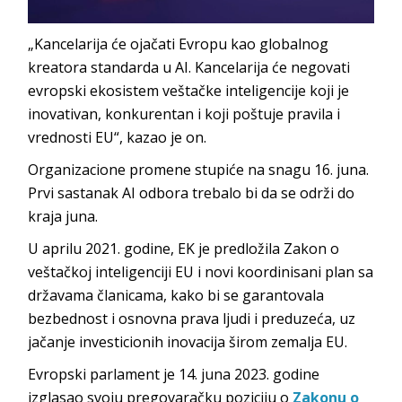
„Kancelarija će ojačati Evropu kao globalnog
kreatora standarda u AI. Kancelarija će negovati
evropski ekosistem veštačke inteligencije koji je
inovativan, konkurentan i koji poštuje pravila i
vrednosti EU“, kazao je on.
Organizacione promene stupiće na snagu 16. juna.
Prvi sastanak AI odbora trebalo bi da se održi do
kraja juna.
U aprilu 2021. godine, EK je predložila Zakon o
veštačkoj inteligenciji EU i novi koordinisani plan sa
državama članicama, kako bi se garantovala
bezbednost i osnovna prava ljudi i preduzeća, uz
jačanje investicionih inovacija širom zemalja EU.
Evropski parlament je 14. juna 2023. godine
izglasao svoju pregovaračku poziciju o
Zakonu o