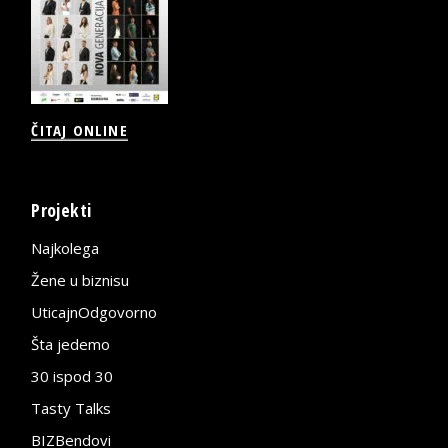
ČITAJ ONLINE
Projekti
Najkolega
Žene u biznisu
UticajnOdgovorno
Šta jedemo
30 ispod 30
Tasty Talks
BIZBendovi