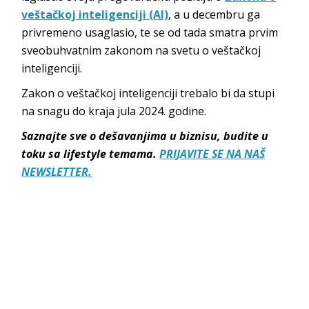
veštačkoj inteligenciji (AI)
, a u decembru ga
privremeno usaglasio, te se od tada smatra prvim
sveobuhvatnim zakonom na svetu o veštačkoj
inteligenciji.
Zakon o veštačkoj inteligenciji trebalo bi da stupi
na snagu do kraja jula 2024. godine.
Saznajte sve o dešavanjima u biznisu, budite u
toku sa lifestyle temama.
PRIJAVITE SE NA NAŠ
NEWSLETTER.