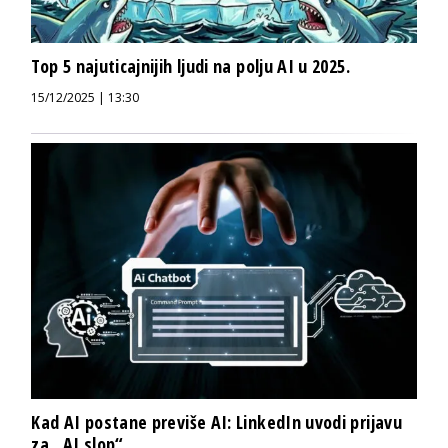
Top 5 najuticajnijih ljudi na polju AI u 2025.
15/12/2025 | 13:30
Kad AI postane previše AI: LinkedIn uvodi prijavu
za „AI slop“