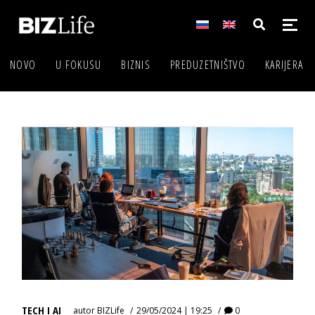
NOVO
U FOKUSU
BIZNIS
PREDUZETNIŠTVO
KARIJERA
TECH I AI
autor
BIZLife
29/05/2024 | 19:25
0