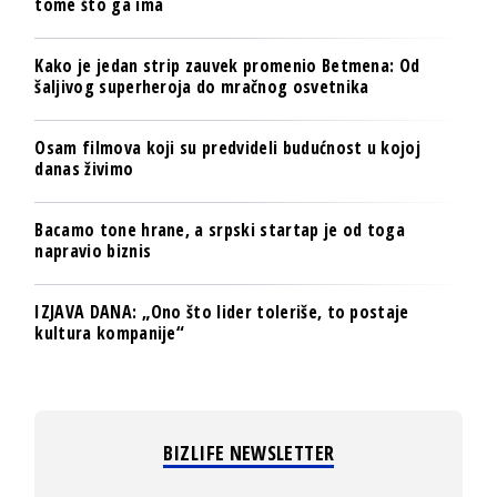
tome što ga ima
Kako je jedan strip zauvek promenio Betmena: Od
šaljivog superheroja do mračnog osvetnika
Osam filmova koji su predvideli budućnost u kojoj
danas živimo
Bacamo tone hrane, a srpski startap je od toga
napravio biznis
IZJAVA DANA: „Ono što lider toleriše, to postaje
kultura kompanije“
BIZLIFE NEWSLETTER