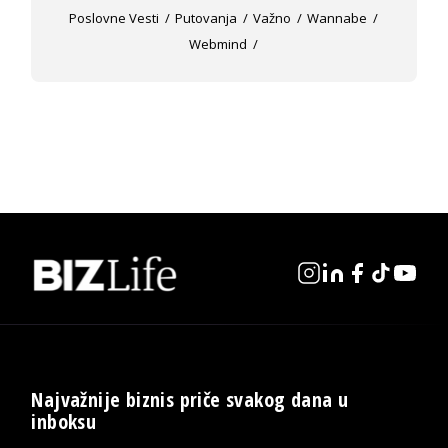
Poslovne Vesti
Putovanja
Važno
Wannabe
Webmind
Najvažnije biznis priče svakog dana u
inboksu