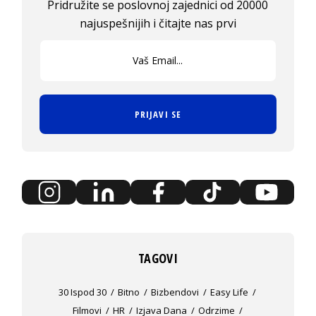
Pridružite se poslovnoj zajednici od 20000
najuspešnijih i čitajte nas prvi
PRIJAVI SE
TAGOVI
30 Ispod 30
Bitno
Bizbendovi
Easy Life
Filmovi
HR
Izjava Dana
Odrzime