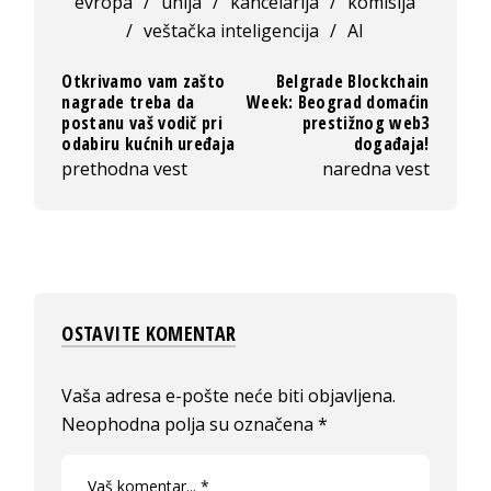
evropa
/
unija
/
kancelarija
/
komisija
/
veštačka inteligencija
/
AI
Otkrivamo vam zašto
Belgrade Blockchain
nagrade treba da
Week: Beograd domaćin
postanu vaš vodič pri
prestižnog web3
odabiru kućnih uređaja
događaja!
prethodna vest
naredna vest
OSTAVITE KOMENTAR
Vaša adresa e-pošte neće biti objavljena.
Neophodna polja su označena
*