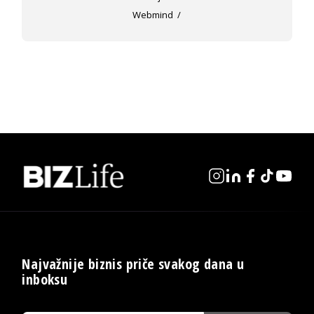
Webmind
Najvažnije biznis priče svakog dana u
inboksu