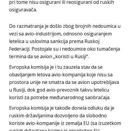
pri tome nisu osigurani ili reosigurani od ruskih
osiguravača.
Do razmatranja je došlo zbog brojnih nedoumica u
vezi sa avio-industrijom, odnosno osiguranjem
letelica u uslovima sankcija prema Ruskoj
Federaciji. Postojale su i nedoumice oko tumačenja
termina da se avion „koristi u Rusiji“.
Evropska komisija je i tu zauzela stav da se
obavljanjem letova avio-kompanija koje nisu sa
prostora unije ne smatra da se avion upotrebljava
u Rusiji, dok god avio-prevoznik takvu letelicu
koristi za potrebe međunarodnog saobraćaja.
Evropska komisija je takođe donela odluku da je
ruskim državljanima dozvoljeno da slobodno
koriste avio-kompanije iz zemalja EU (sa izuzetkom
ruskih državljana kojima je eksplicitno EU