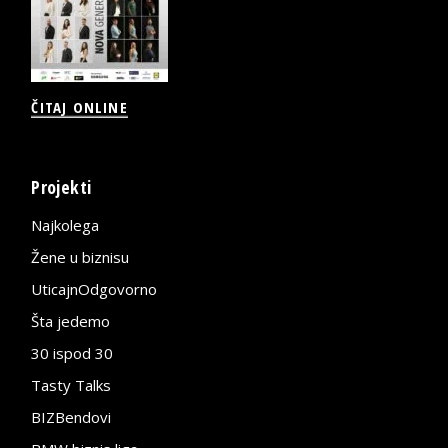
ČITAJ ONLINE
Projekti
Najkolega
Žene u biznisu
UticajnOdgovorno
Šta jedemo
30 ispod 30
Tasty Talks
BIZBendovi