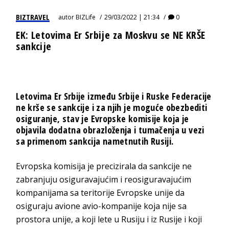
BIZTRAVEL
autor
BIZLife
29/03/2022 | 21:34
0
EK: Letovima Er Srbije za Moskvu se NE KRŠE
sankcije
Letovima Er Srbije između Srbije i Ruske Federacije
ne krše se sankcije i za njih je moguće obezbediti
osiguranje, stav je Evropske komisije koja je
objavila dodatna obrazloženja i tumačenja u vezi
sa primenom sankcija nametnutih Rusiji.
Evropska komisija je precizirala da sankcije ne
zabranjuju osiguravajućim i reosiguravajućim
kompanijama sa teritorije Evropske unije da
osiguraju avione avio-kompanije koja nije sa
prostora unije, a koji lete u Rusiju i iz Rusije i koji