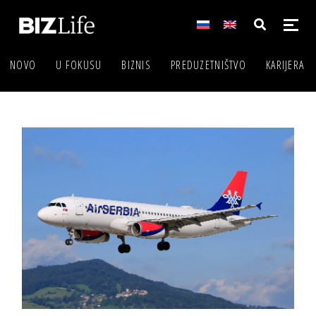
NOVO
U FOKUSU
BIZNIS
PREDUZETNIŠTVO
KARIJERA