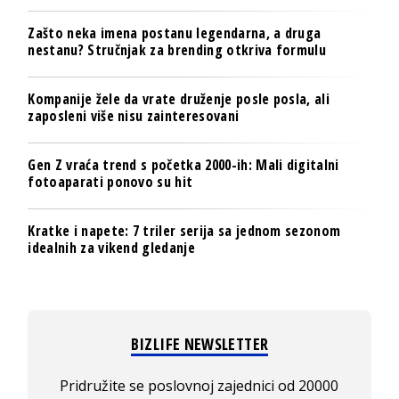
Zašto neka imena postanu legendarna, a druga
nestanu? Stručnjak za brending otkriva formulu
Kompanije žele da vrate druženje posle posla, ali
zaposleni više nisu zainteresovani
Gen Z vraća trend s početka 2000-ih: Mali digitalni
fotoaparati ponovo su hit
Kratke i napete: 7 triler serija sa jednom sezonom
idealnih za vikend gledanje
BIZLIFE NEWSLETTER
Pridružite se poslovnoj zajednici od 20000