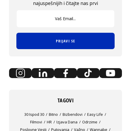
najuspešnijih i čitajte nas prvi
PRIJAVI SE
TAGOVI
30 Ispod 30
Bitno
Bizbendovi
Easy Life
Filmovi
HR
Izjava Dana
Odrzime
Poslovne Vesti
Putovanja
Važno
Wannabe