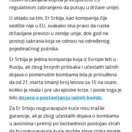
regulativom zabranjeno da putuju u države unije).
U skladu sa tim, Er Srbija, kao kompanija čije
sedište nije u EU, svakako ima pravo da ruske
državljane prevozi u zemlje unije, dok god ne
postoji zabrana koja se odnosi na određenog
pojedinačnog putnika.
Er Srbija je jedina kompanija koja iz Evrope leti u
Rusiju, ali zbog brojnih pritisaka i učestalih lažnih
dojava o pomenutim bombama bila je prinuđena
da od 21. marta smanji broj letova sa 15 na osam,
koliko je imala i pre ukrajinske krize. I posle toga je
bilo
dojava o postavljanju lažnih bombi.
Za Er Srbiju osiguravajuće kuće nisu tražile
garancije, ali je zbog učestalih dojava o bombama
u avionima i pretnji po bezbednost postojao strah
da bi osiguravajuće kuće možda zbog rizika mogle