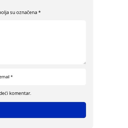
olja su označena
*
edeći komentar.