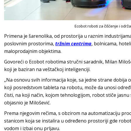
Ecobot roboti za čišćenje i održ
Primena je šarenolika, od prostorija u raznim industrija
poslovnim prostorima,
tržnim centrima
, bolnicama, hotel
maloprodajnim objektima.
Govoreći o Ecobot robotima stručni saradnik, Milan Milošev
koji je baziran na veštačkoj inteligenciji.
„Na osnovu svih informacija koje, sa jedne strane dobija 
koji posredstvom tableta na robotu, može da unosi odre
čisti, na koji način, kojom tehnologijom, robot stiče jasnu 
objasnio je Milošević.
Prema njegovim rečima, s obzirom na automatizaciju proc
stanicom koja se instalira u određeno prostoriji gde robo
vodom i izbai onu prljavu.