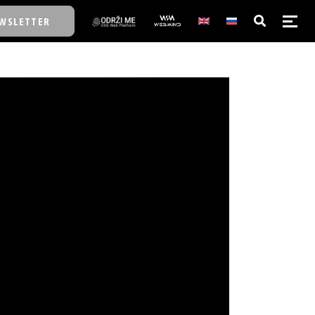
WSLETTER
E/SCHOOL
E/SCHOOL
A
A