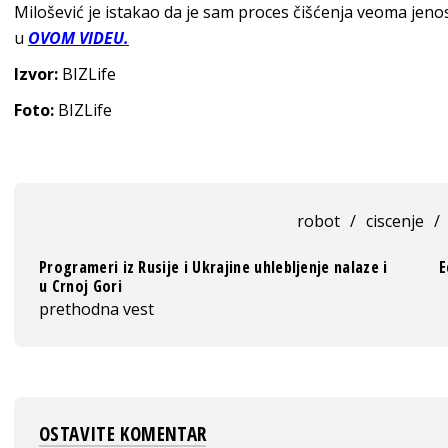
Milošević je istakao da je sam proces čišćenja veoma jen
u
OVOM VIDEU.
Izvor:
BIZLife
Foto:
BIZLife
robot
/
ciscenje
/
Programeri iz Rusije i Ukrajine uhlebljenje nalaze i
E
u Crnoj Gori
prethodna vest
OSTAVITE KOMENTAR