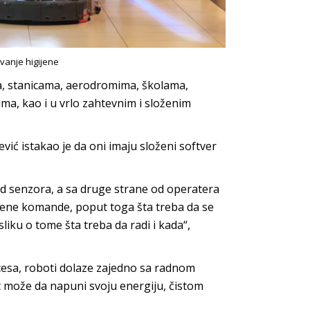
avanje higijene
ma, stanicama, aerodromima, školama,
ima, kao i u vrlo zahtevnim i složenim
ić istakao je da oni imaju složeni softver
od senzora, a sa druge strane od operatera
đene komande, poput toga šta treba da se
sliku o tome šta treba da radi i kada“,
esa, roboti dolaze zajedno sa radnom
t može da napuni svoju energiju, čistom