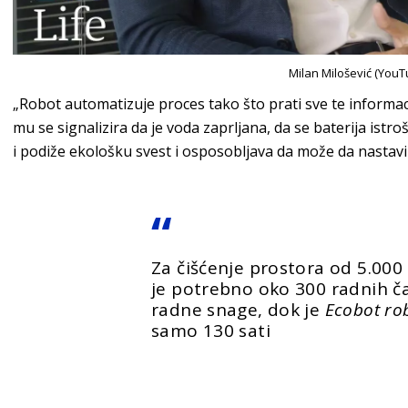
Milan Milošević (YouT
„Robot automatizuje proces tako što prati sve te informac
mu se signalizira da je voda zaprljana, da se baterija istroši
i podiže ekološku svest i osposobljava da može da nastavi c
Za čišćenje prostora od 5.00
je potrebno oko 300 radnih č
radne snage, dok je
Ecobot
ro
samo 130 sati