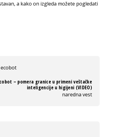
ostavan, a kako on izgleda možete pogledati
ecobot
cobot – pomera granice u primeni veštačke
inteligencije u higijeni (VIDEO)
naredna vest