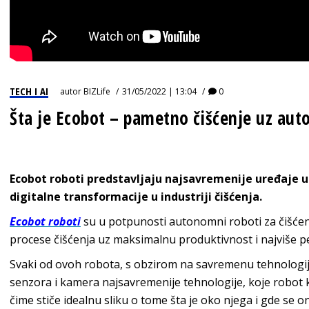
TECH I AI
autor
BIZLife
31/05/2022 | 13:04
0
Šta je Ecobot – pametno čišćenje uz au
Ecobot roboti predstavljaju najsavremenije uređaje u o
digitalne transformacije u industriji čišćenja.
Ecobot roboti
su u potpunosti autonomni roboti za čišćenj
procese čišćenja uz maksimalnu produktivnost i najviše 
Svaki od ovoh robota, s obzirom na savremenu tehnologiju 
senzora i kamera najsavremenije tehnologije, koje robot k
čime stiče idealnu sliku o tome šta je oko njega i gde se o