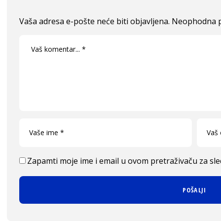
Vaša adresa e-pošte neće biti objavljena.
Neophodna p
Zapamti moje ime i email u ovom pretraživaču za sl