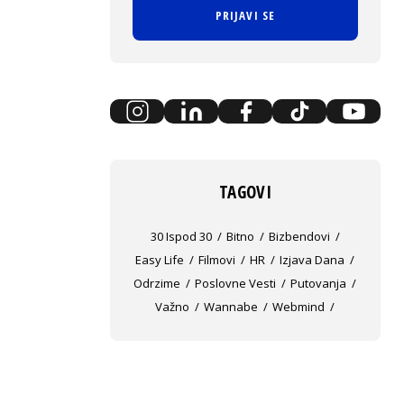
PRIJAVI SE
TAGOVI
30 Ispod 30
Bitno
Bizbendovi
Easy Life
Filmovi
HR
Izjava Dana
Odrzime
Poslovne Vesti
Putovanja
Važno
Wannabe
Webmind