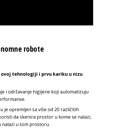
tonomne robote
voj tehnologiji i prvu kariku u nizu
e i održavanje higijene koji automatizuju
performanse.
je opremljen sa više od 20 različitih
oristi da skenira prostor u kome se nalazi,
n nalazi u tom prostoru.