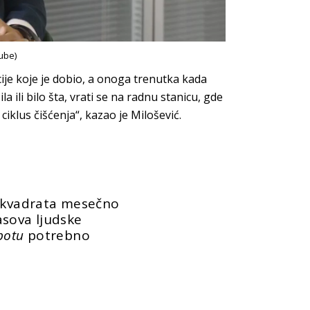
ube)
ije koje je dobio, a onoga trenutka kada
la ili bilo šta, vrati se na radnu stanicu, gde
iklus čišćenja“, kazao je Milošević.
0 kvadrata mesečno
asova ljudske
botu
potrebno