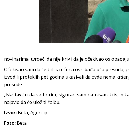
novinarima, tvrdeći da nije kriv i da je očekivao oslobađa
Očekivao sam da će biti izrečena oslobađajuća presuda, p
izvodili proteklih pet godina ukazivali da ovde nema kršenja
presude.
„Nastaviću da se borim, siguran sam da nisam kriv, nika
najavio da će uložiti žalbu.
Izvor:
Beta, Agencije
Foto:
Beta