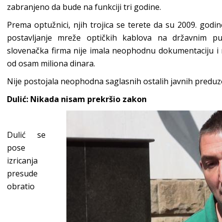
zabranjeno da bude na funkciji tri godine.
Prema optužnici, njih trojica se terete da su 2009. godin
postavljanje mreže optičkih kablova na državnim p
slovenačka firma nije imala neophodnu dokumentaciju i na
od osam miliona dinara.
Nije postojala neophodna saglasnih ostalih javnih preduzeć
Dulić: Nikada nisam prekršio zakon
Dulić se
pose
izricanja
presude
obratio