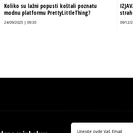
Koliko su lažni popusti koštali poznatu
IZJAV
modnu platformu PrettyLittleThing?
strah
24/09/2025 | 09:30
09/12/2