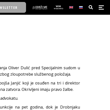
WSLETTER
E/SCHOOL
E/SCHOOL
A
anja Oliver Dulić pred Specijalnim sudom u
 zbog zloupotrebe službenog položaja.
A
jša Janjić koji je osuđen na tri i direktor
a zatvora. Okrivljeni imaju pravo žalbe.
 advokatu.
 funkcije na pet godina, dok je Drobnjaku