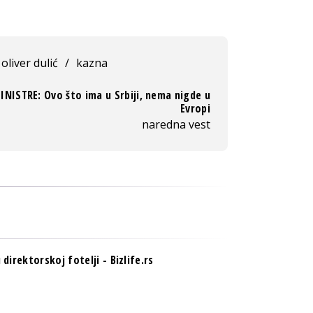
oliver dulić
/
kazna
INISTRE: Ovo što ima u Srbiji, nema nigde u
Evropi
naredna vest
 direktorskoj fotelji - Bizlife.rs