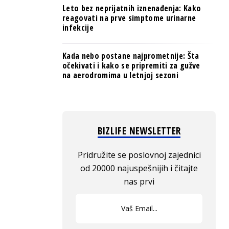
Leto bez neprijatnih iznenađenja: Kako
reagovati na prve simptome urinarne
infekcije
Kada nebo postane najprometnije: Šta
očekivati i kako se pripremiti za gužve
na aerodromima u letnjoj sezoni
BIZLIFE NEWSLETTER
Pridružite se poslovnoj zajednici
od 20000 najuspešnijih i čitajte
nas prvi