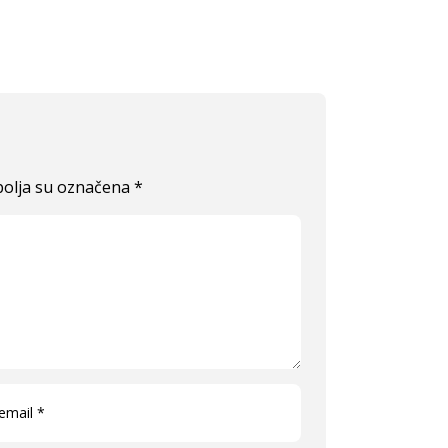
olja su označena
*