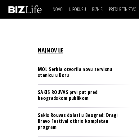
NOVO
U FOKUSU
BIZNIS
PREDUZETNIŠTVO
IZJAVA DANA
BIZNIS SCENA
VIDEO
REAL ESTATE
IZJAVA DANA
BIZNIS SCENA
BREND I KOMUNIKACI
VIDEO
REAL ESTATE
ESG & ENERGY
NAJNOVIJE
BREND I KOMUNIKACI
BANKE
ESG & ENERGY
OSIGURANJE
MOL Serbia otvorila novu servisnu
BANKE
stanicu u Boru
TECH I AI
OSIGURANJE
BIZNIS & SPORT
SAKIS ROUVAS prvi put pred
TECH I AI
beogradskom publikom
PULS REGIONA
BIZNIS & SPORT
NOVO NA RAFU
Sakis Rouvas dolazi u Beograd: Dragi
PULS REGIONA
Bravo Festival otkrio kompletan
program
NOVO NA RAFU