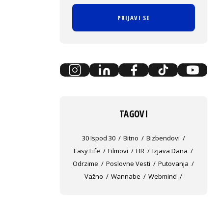
PRIJAVI SE
TAGOVI
30 Ispod 30
Bitno
Bizbendovi
Easy Life
Filmovi
HR
Izjava Dana
Odrzime
Poslovne Vesti
Putovanja
Važno
Wannabe
Webmind