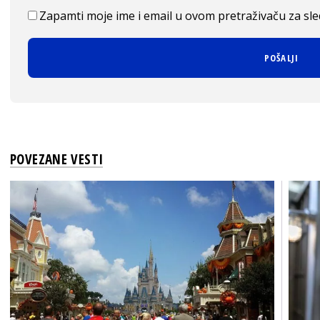
Zapamti moje ime i email u ovom pretraživaču za sl
POVEZANE VESTI