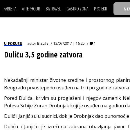
KARIJERA
AFTERHOUR
BIZTRAVEL
GASTRO ZONA
PROJEKTI
NE
POSAO
FILM I SCENA
NAJKOLEGA
LJUDI (HR)
KNJIGE
TASTY TALKS
POSAO
FILM I SCENA
NAJKOLEGA
JE
MOJ UGAO
AUTO SVET
30 ISPOD 30
LJUDI (HR)
KNJIGE
TASTY TALKS
USAVRŠAVANJE
STIL
BACK TO OFFIC
U FOKUSU
autor
BIZLife
12/07/2017 | 16:25
1
JE
MOJ UGAO
AUTO SVET
30 ISPOD 30
KNOW-HOW
WELLBEING
BIZBENDOVI
Duliću 3,5 godine zatvora
USAVRŠAVANJE
STIL
BACK TO OFFIC
BIZKOLEGIJUM
KNOW-HOW
WELLBEING
BIZBENDOVI
BMW BIZNIS LIG
BIZKOLEGIJUM
Nekadašnji ministar životne sredine i prostornog planir
BIZLIFE WEEK
Beogradu prvostepeno osuđen na tri i po godine zatvora
BMW BIZNIS LIG
IZJAVA GODINE
Pored Dulića, krivim su proglašeni i njegov zamenik Nebo
BIZLIFE WEEK
Puteva Srbije Zoran Drobnjak koji je osuđen na godinu dan
IZJAVA GODINE
Dulić i Janjić su u sudnici, dok je Drobnjak dao punomoćje
Duliću i Janjiću je izrečena zabrana obavljanja javne