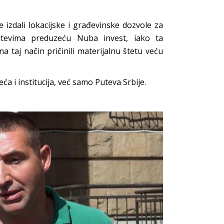
e izdali lokacijske i građevinske dozvole za
utevima preduzeću Nuba invest, iako ta
 taj način pričinili materijalnu štetu veću
a i institucija, već samo Puteva Srbije.