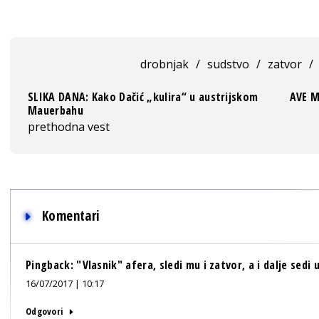
drobnjak
/
sudstvo
/
zatvor
/
SLIKA DANA: Kako Dačić „kulira“ u austrijskom
AVE M
Mauerbahu
prethodna vest
Komentari
Pingback:
"Vlasnik" afera, sledi mu i zatvor, a i dalje sedi u
16/07/2017 | 10:17
Odgovori