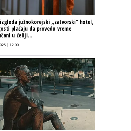
izgleda južnokorejski „zatvorski“ hotel,
osti plaćaju da provedu vreme
čani u ćeliji...
025 | 12:00