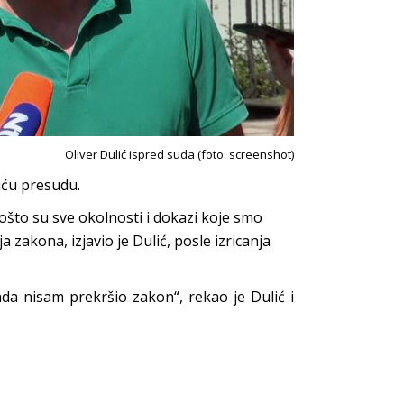
Oliver Dulić ispred suda (foto: screenshot)
juću presudu.
ošto su sve okolnosti i dokazi koje smo
 zakona, izjavio je Dulić, posle izricanja
da nisam prekršio zakon“, rekao je Dulić i