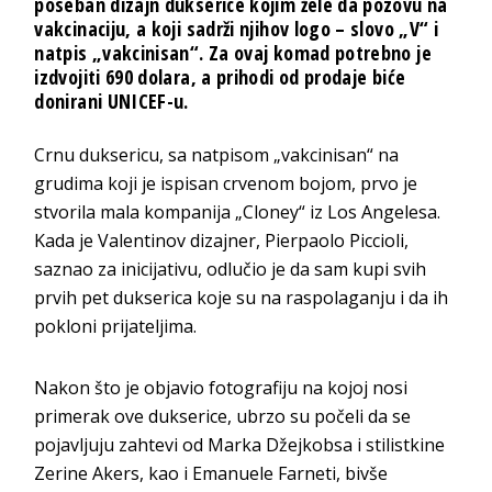
poseban dizajn dukserice kojim žele da pozovu na
vakcinaciju, a koji sadrži njihov logo – slovo „V“ i
natpis „vakcinisan“. Za ovaj komad potrebno je
izdvojiti 690 dolara, a prihodi od prodaje biće
donirani UNICEF-u.
Crnu duksericu, sa natpisom „vakcinisan“ na
grudima koji je ispisan crvenom bojom, prvo je
stvorila mala kompanija „Cloney“ iz Los Angelesa.
Kada je Valentinov dizajner, Pierpaolo Piccioli,
saznao za inicijativu, odlučio je da sam kupi svih
prvih pet dukserica koje su na raspolaganju i da ih
pokloni prijateljima.
Nakon što je objavio fotografiju na kojoj nosi
primerak ove dukserice, ubrzo su počeli da se
pojavljuju zahtevi od Marka Džejkobsa i stilistkine
Zerine Akers, kao i Emanuele Farneti, bivše