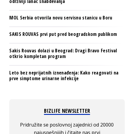
održiviji lanac snabdevanja
MOL Serbia otvorila novu servisnu stanicu u Boru
SAKIS ROUVAS prvi put pred beogradskom publikom
Sakis Rouvas dolazi u Beograd: Dragi Bravo Festival
otkrio kompletan program
Leto bez neprijatnih iznenađenja: Kako reagovati na
prve simptome urinarne infekcije
BIZLIFE NEWSLETTER
Pridružite se poslovnoj zajednici od 20000
najuspešnijih i čitajte nas prvi