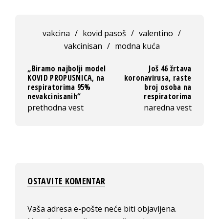
vakcina
/
kovid pasoš
/
valentino
/
vakcinisan
/
modna kuća
„Biramo najbolji model
Još 46 žrtava
KOVID PROPUSNICA, na
koronavirusa, raste
respiratorima 95%
broj osoba na
nevakcinisanih“
respiratorima
prethodna vest
naredna vest
OSTAVITE KOMENTAR
Vaša adresa e-pošte neće biti objavljena.