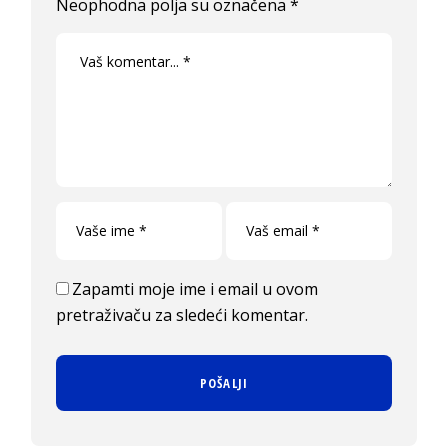
Neophodna polja su označena
*
Zapamti moje ime i email u ovom
pretraživaču za sledeći komentar.