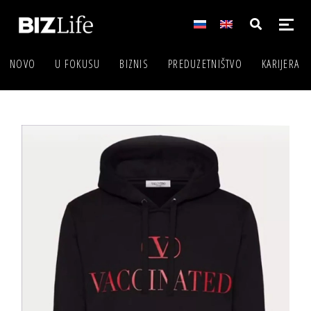
NOVO
U FOKUSU
BIZNIS
PREDUZETNIŠTVO
KARIJERA