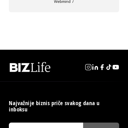
Webmind
Najvažnije biznis priče svakog dana u
inboksu