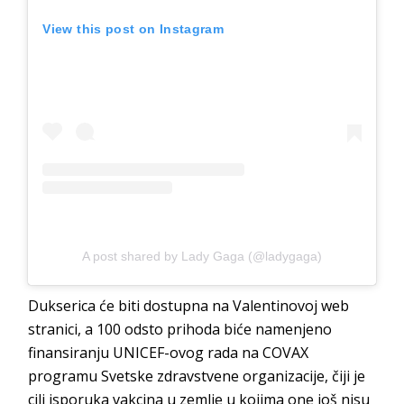
View this post on Instagram
A post shared by Lady Gaga (@ladygaga)
Dukserica će biti dostupna na Valentinovoj web
stranici, a 100 odsto prihoda biće namenjeno
finansiranju UNICEF-ovog rada na COVAX
programu Svetske zdravstvene organizacije, čiji je
cilj isporuka vakcina u zemlje u kojima one još nisu