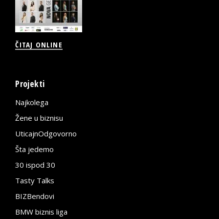
ČITAJ ONLINE
Projekti
Najkolega
Žene u biznisu
UticajnOdgovorno
Šta jedemo
30 ispod 30
Tasty Talks
BIZBendovi
BMW biznis liga