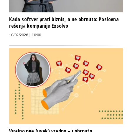
Kada softver prati biznis, a ne obrnuto: Poslovna
rešenja kompanije Exsolvo
10/02/2026 | 10:00
Viralno nije (uvek) vredno – i obrnuto