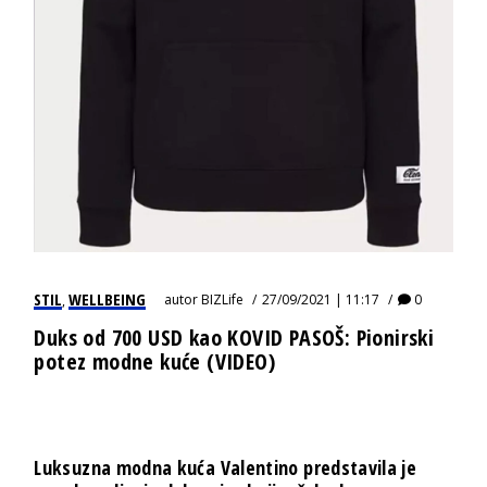
STIL
WELLBEING
autor
BIZLife
27/09/2021 | 11:17
0
,
Duks od 700 USD kao KOVID PASOŠ: Pionirski
potez modne kuće (VIDEO)
Luksuzna modna kuća Valentino predstavila je