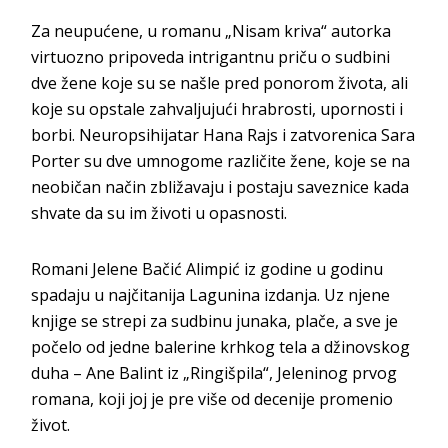
Za neupućene, u romanu „Nisam kriva“ autorka
virtuozno pripoveda intrigantnu priču o sudbini
dve žene koje su se našle pred ponorom života, ali
koje su opstale zahvaljujući hrabrosti, upornosti i
borbi. Neuropsihijatar Hana Rajs i zatvorenica Sara
Porter su dve umnogome različite žene, koje se na
neobičan način zbližavaju i postaju saveznice kada
shvate da su im životi u opasnosti.
Romani Jelene Bačić Alimpić iz godine u godinu
spadaju u najčitanija Lagunina izdanja. Uz njene
knjige se strepi za sudbinu junaka, plače, a sve je
počelo od jedne balerine krhkog tela a džinovskog
duha – Ane Balint iz „Ringišpila“, Jeleninog prvog
romana, koji joj je pre više od decenije promenio
život.