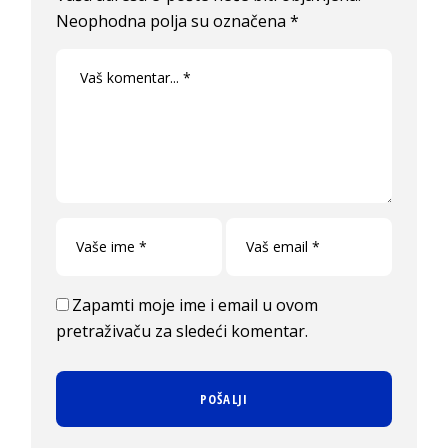
Neophodna polja su označena
*
Zapamti moje ime i email u ovom
pretraživaču za sledeći komentar.