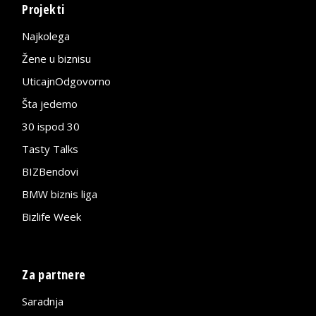
Projekti
Najkolega
Žene u biznisu
UticajnOdgovorno
Šta jedemo
30 ispod 30
Tasty Talks
BIZBendovi
BMW biznis liga
Bizlife Week
Za partnere
Saradnja