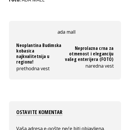
ada mall
Neoplantina Budimska
Neprolazna crna za
kobasica
otmenost i eleganciju
najkvalitetnija u
vašeg enterijera (FOTO)
regionu!
naredna vest
prethodna vest
OSTAVITE KOMENTAR
Vaša adresa e-pošte neće biti objavljena.