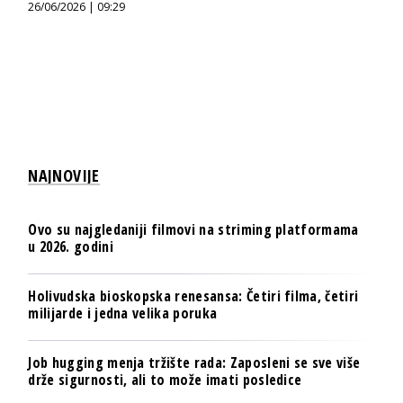
26/06/2026 | 09:29
NAJNOVIJE
Ovo su najgledaniji filmovi na striming platformama
u 2026. godini
Holivudska bioskopska renesansa: Četiri filma, četiri
milijarde i jedna velika poruka
Job hugging menja tržište rada: Zaposleni se sve više
drže sigurnosti, ali to može imati posledice