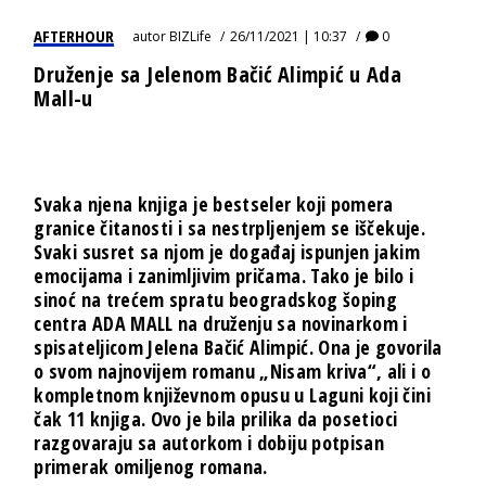
AFTERHOUR
autor
BIZLife
26/11/2021 | 10:37
0
Druženje sa Jelenom Bačić Alimpić u Ada
Mall-u
Svaka njena knjiga je bestseler koji pomera
granice čitanosti i sa nestrpljenjem se iščekuje.
Svaki susret sa njom je događaj ispunjen jakim
emocijama i zanimljivim pričama. Tako je bilo i
sinoć na trećem spratu beogradskog šoping
centra ADA MALL na druženju sa novinarkom i
spisateljicom Jelena Bačić Alimpić. Ona je govorila
o svom najnovijem romanu „Nisam kriva“, ali i o
kompletnom književnom opusu u Laguni koji čini
čak 11 knjiga. Ovo je bila prilika da posetioci
razgovaraju sa autorkom i dobiju potpisan
primerak omiljenog romana.