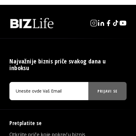
Najvažnije biznis priče svakog dana u
inboksu
PRIJAVI SE
Pretplatite se
Otkrijte priče koje pokreću biznis