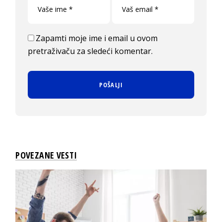
Zapamti moje ime i email u ovom
pretraživaču za sledeći komentar.
POVEZANE VESTI