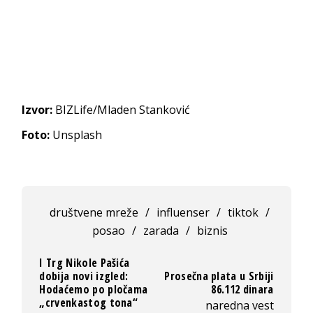
Izvor:
BIZLife/Mladen Stanković
Foto:
Unsplash
društvene mreže
/
influenser
/
tiktok
/
posao
/
zarada
/
biznis
I Trg Nikole Pašića
dobija novi izgled:
Prosečna plata u Srbiji
Hodaćemo po pločama
86.112 dinara
„crvenkastog tona“
naredna vest