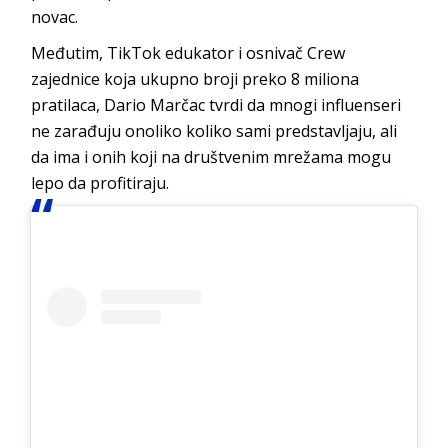
novac.
Međutim, TikTok edukator i osnivač Crew
zajednice koja ukupno broji preko 8 miliona
pratilaca, Dario Marčac tvrdi da mnogi influenseri
ne zarađuju onoliko koliko sami predstavljaju, ali
da ima i onih koji na društvenim mrežama mogu
lepo da profitiraju.