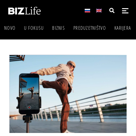
NOVO
U FOKUSU
BIZNIS
PREDUZETNIŠTVO
KARIJERA