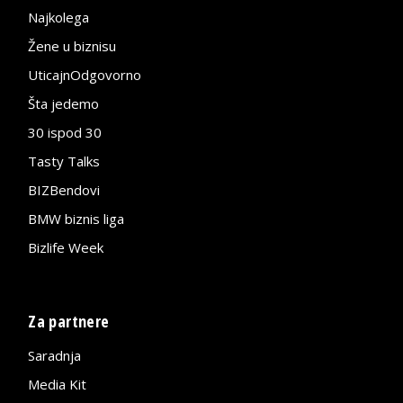
Najkolega
Žene u biznisu
UticajnOdgovorno
Šta jedemo
30 ispod 30
Tasty Talks
BIZBendovi
BMW biznis liga
Bizlife Week
Za partnere
Saradnja
Media Kit