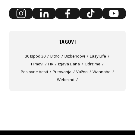
TAGOVI
30 Ispod 30
Bitno
Bizbendovi
Easy Life
Filmovi
HR
Izjava Dana
Odrzime
Poslovne Vesti
Putovanja
Važno
Wannabe
Webmind