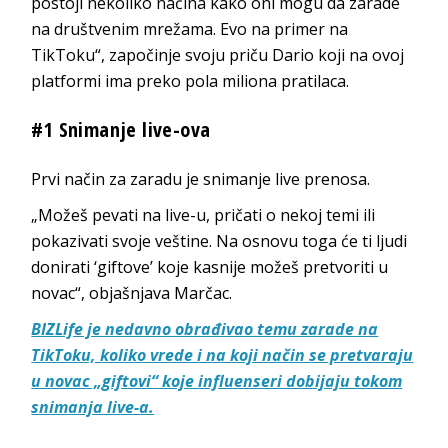
postoji nekoliko načina kako oni mogu da zarade
na društvenim mrežama. Evo na primer na
TikToku“, započinje svoju priču Dario koji na ovoj
platformi ima preko pola miliona pratilaca.
#1 Snimanje live-ova
Prvi način za zaradu je snimanje live prenosa.
„Možeš pevati na live-u, pričati o nekoj temi ili
pokazivati svoje veštine. Na osnovu toga će ti ljudi
donirati ‘giftove’ koje kasnije možeš pretvoriti u
novac“, objašnjava Marčac.
BIZLife je nedavno obrađivao temu zarade na
TikToku, koliko vrede i na koji način se pretvaraju
u novac „giftovi“ koje influenseri dobijaju tokom
snimanja live-a.