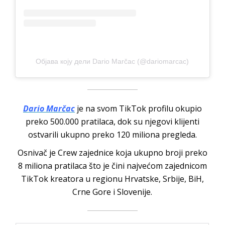
Објава коју дели Dario Marčac (@dariomarcac)
Dario Marčac
je na svom TikTok profilu okupio
preko 500.000 pratilaca, dok su njegovi klijenti
ostvarili ukupno preko 120 miliona pregleda.
Osnivač je Crew zajednice koja ukupno broji preko
8 miliona pratilaca što je čini najvećom zajednicom
TikTok kreatora u regionu Hrvatske, Srbije, BiH,
Crne Gore i Slovenije.