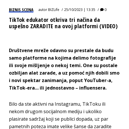
BIZNIS SCENA
autor
BIZLife
25/10/2023 | 13:35
0
TikTok edukator otkriva tri načina da
uspešno ZARADITE na ovoj platformi (VIDEO)
Društvene mreže odavno su prestale da budu
samo platforme na kojima delimo fotografije
ili svoje mišljenje o nekoj temi. One su postale
ozbiljan alat zarade, a uz pomoć njih dobili smo
i novi spektar zanimanja, poput YouTuber-a,
TikTok-era… ili jednostavno – influensera.
Bilo da ste aktivni na Instagramu, TikToku ili
nekom drugom socijalnom mediju i ukoliko
plasirate sadržaj koji se publici dopada, uz par
pametnih poteza imate velike šanse da zaradite