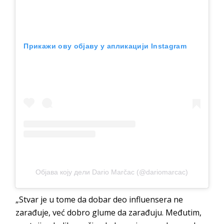
Прикажи ову објаву у апликацији Instagram
Објава коју дели Dario Marčac (@dariomarcac)
„Stvar je u tome da dobar deo influensera ne
zarađuje, već dobro glume da zarađuju. Međutim,