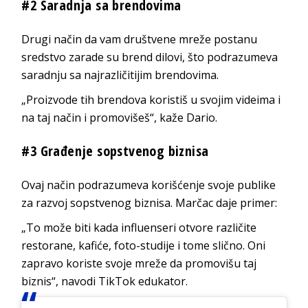
#2 Saradnja sa brendovima
Drugi način da vam društvene mreže postanu
sredstvo zarade su brend dilovi, što podrazumeva
saradnju sa najrazličitijim brendovima.
„Proizvode tih brendova koristiš u svojim videima i
na taj način i promovišeš“, kaže Dario.
#3 Građenje sopstvenog biznisa
Ovaj način podrazumeva korišćenje svoje publike
za razvoj sopstvenog biznisa. Marčac daje primer:
„To može biti kada influenseri otvore različite
restorane, kafiće, foto-studije i tome slično. Oni
zapravo koriste svoje mreže da promovišu taj
biznis“, navodi TikTok edukator.