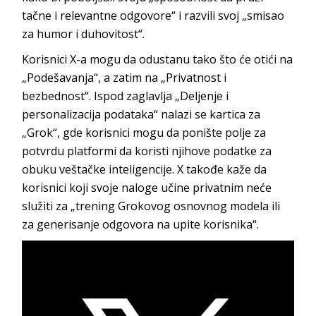
tačne i relevantne odgovore“ i razvili svoj „smisao
za humor i duhovitost“.
Korisnici X-a mogu da odustanu tako što će otići na
„Podešavanja“, a zatim na „Privatnost i
bezbednost“. Ispod zaglavlja „Deljenje i
personalizacija podataka“ nalazi se kartica za
„Grok“, gde korisnici mogu da ponište polje za
potvrdu platformi da koristi njihove podatke za
obuku veštačke inteligencije. X takođe kaže da
korisnici koji svoje naloge učine privatnim neće
služiti za „trening Grokovog osnovnog modela ili
za generisanje odgovora na upite korisnika“.