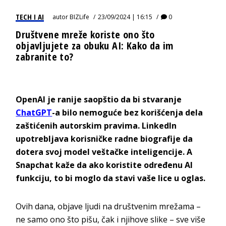
TECH I AI
autor
BIZLife
23/09/2024 | 16:15
0
Društvene mreže koriste ono što
objavljujete za obuku AI: Kako da im
zabranite to?
OpenAI je ranije saopštio da bi stvaranje
ChatGPT
-a bilo nemoguće bez korišćenja dela
zaštićenih autorskim pravima. LinkedIn
upotrebljava korisničke radne biografije da
dotera svoj model veštačke inteligencije. A
Snapchat kaže da ako koristite određenu AI
funkciju, to bi moglo da stavi vaše lice u oglas.
Ovih dana, objave ljudi na društvenim mrežama –
ne samo ono što pišu, čak i njihove slike – sve više