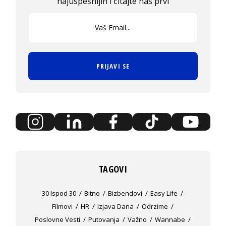
najuspešnijih i čitajte nas prvi
PRIJAVI SE
TAGOVI
30 Ispod 30
Bitno
Bizbendovi
Easy Life
Filmovi
HR
Izjava Dana
Odrzime
Poslovne Vesti
Putovanja
Važno
Wannabe