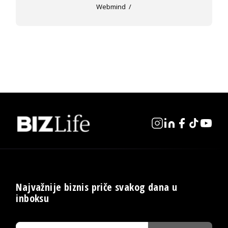
Webmind
Najvažnije biznis priče svakog dana u
inboksu