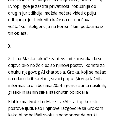
Evropi, gde je zaštita privatnosti robusnija od
drugih jurisdikcija, možda nećete videti opciju
odbijanja, jer LinkedIn kaže da ne obučava
veštačku inteligenciju na korisničkim podacima iz
tih oblasti.
X
X Ilona Maska takođe zahteva od korisnika da se
odjave ako ne žele da se njihovi postovi koriste za
obuku njegovog AI chatbot-a, Groka, koji se našao
na udaru kritika zbog stvari poput širenja lažnih
informacija o izborima 2024. i generisanja nasilnih,
grafičkih lažnih slika istaknutih političara.
Platforma tvrdi da i Maskov xAI startap koristi
postove ljudi, kao i njihove razgovore sa Grokom
kako bi poboljšali svoju „sposobnost da pruži