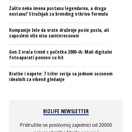
Zašto neka imena postanu legendarna, a druga
nestanu? Stručnjak za brending otkriva formulu
Kompanije žele da vrate druženje posle posla, ali
zaposleni više nisu zainteresovani
Gen Z vraća trend s početka 2000-ih: Mali digitalni
fotoaparati ponovo su hit
Kratke i napete: 7 triler serija sa jednom sezonom
idealnih za vikend gledanje
BIZLIFE NEWSLETTER
Pridružite se poslovnoj zajednici od 20000