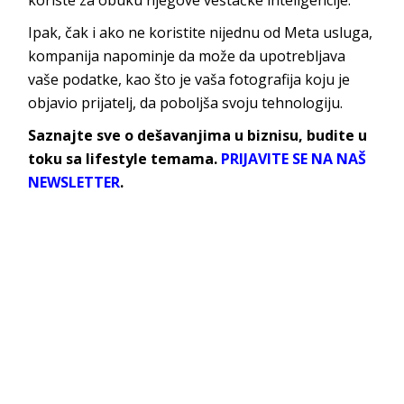
Ipak, čak i ako ne koristite nijednu od Meta usluga,
kompanija napominje da može da upotrebljava
vaše podatke, kao što je vaša fotografija koju je
objavio prijatelj, da poboljša svoju tehnologiju.
Saznajte sve o dešavanjima u biznisu, budite u
toku sa lifestyle temama.
PRIJAVITE SE NA NAŠ
NEWSLETTER
.