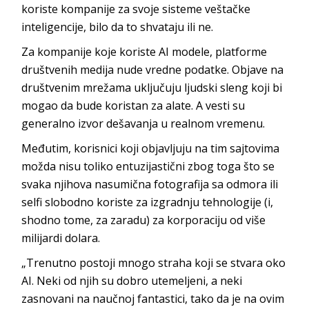
koriste kompanije za svoje sisteme veštačke
inteligencije, bilo da to shvataju ili ne.
Za kompanije koje koriste AI modele, platforme
društvenih medija nude vredne podatke. Objave na
društvenim mrežama uključuju ljudski sleng koji bi
mogao da bude koristan za alate. A vesti su
generalno izvor dešavanja u realnom vremenu.
Međutim, korisnici koji objavljuju na tim sajtovima
možda nisu toliko entuzijastični zbog toga što se
svaka njihova nasumična fotografija sa odmora ili
selfi slobodno koriste za izgradnju tehnologije (i,
shodno tome, za zaradu) za korporaciju od više
milijardi dolara.
„Trenutno postoji mnogo straha koji se stvara oko
AI. Neki od njih su dobro utemeljeni, a neki
zasnovani na naučnoj fantastici, tako da je na ovim