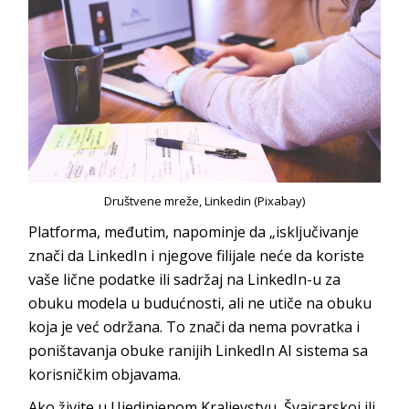
Društvene mreže, Linkedin (Pixabay)
Platforma, međutim, napominje da „isključivanje
znači da LinkedIn i njegove filijale neće da koriste
vaše lične podatke ili sadržaj na LinkedIn-u za
obuku modela u budućnosti, ali ne utiče na obuku
koja je već održana. To znači da nema povratka i
poništavanja obuke ranijih LinkedIn AI sistema sa
korisničkim objavama.
Ako živite u Ujedinjenom Kraljevstvu, Švajcarskoj ili