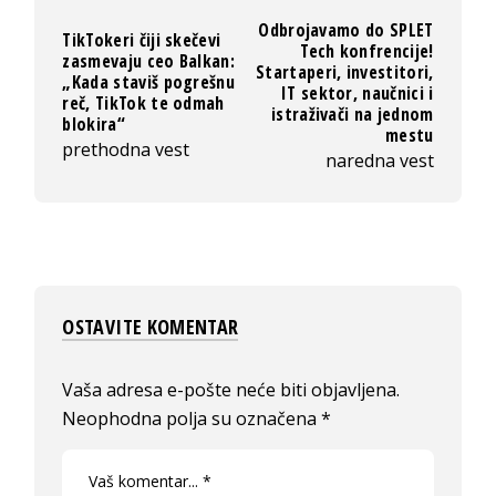
Odbrojavamo do SPLET
TikTokeri čiji skečevi
Tech konfrencije!
zasmevaju ceo Balkan:
Startaperi, investitori,
„Kada staviš pogrešnu
IT sektor, naučnici i
reč, TikTok te odmah
istraživači na jednom
blokira“
mestu
prethodna vest
naredna vest
OSTAVITE KOMENTAR
Vaša adresa e-pošte neće biti objavljena.
Neophodna polja su označena
*