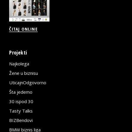
ČITAJ ONLINE
Projekti
Najkolega
Žene u biznisu
UticajnOdgovorno
Šta jedemo
30 ispod 30
Tasty Talks
BIZBendovi
BMW biznis liga