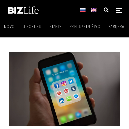
NOVO
U FOKUSU
BIZNIS
PREDUZETNIŠTVO
KARIJERA