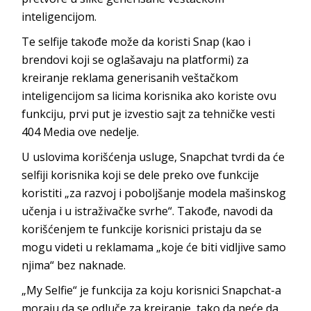
inteligencijom.
Te selfije takođe može da koristi Snap (kao i
brendovi koji se oglašavaju na platformi) za
kreiranje reklama generisanih veštačkom
inteligencijom sa licima korisnika ako koriste ovu
funkciju, prvi put je izvestio sajt za tehničke vesti
404 Media ove nedelje.
U uslovima korišćenja usluge, Snapchat tvrdi da će
selfiji korisnika koji se dele preko ove funkcije
koristiti „za razvoj i poboljšanje modela mašinskog
učenja i u istraživačke svrhe“. Takođe, navodi da
korišćenjem te funkcije korisnici pristaju da se
mogu videti u reklamama „koje će biti vidljive samo
njima“ bez naknade.
„My Selfie“ je funkcija za koju korisnici Snapchat-a
moraju da se odluče za kreiranje, tako da neće da