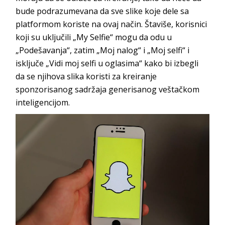
bude podrazumevana da sve slike koje dele sa
platformom koriste na ovaj način. Štaviše, korisnici
koji su uključili „My Selfie“ mogu da odu u
„Podešavanja“, zatim „Moj nalog“ i „Moj selfi“ i
isključe „Vidi moj selfi u oglasima“ kako bi izbegli
da se njihova slika koristi za kreiranje
sponzorisanog sadržaja generisanog veštačkom
inteligencijom.