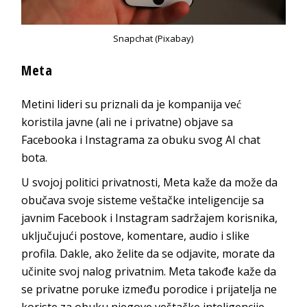
Snapchat (Pixabay)
Meta
Metini lideri su priznali da je kompanija već
koristila javne (ali ne i privatne) objave sa
Facebooka i Instagrama za obuku svog AI chat
bota.
U svojoj politici privatnosti, Meta kaže da može da
obučava svoje sisteme veštačke inteligencije sa
javnim Facebook i Instagram sadržajem korisnika,
uključujući postove, komentare, audio i slike
profila. Dakle, ako želite da se odjavite, morate da
učinite svoj nalog privatnim. Meta takođe kaže da
se privatne poruke između porodice i prijatelja ne
koriste za obuku njegove veštačke inteligencije.