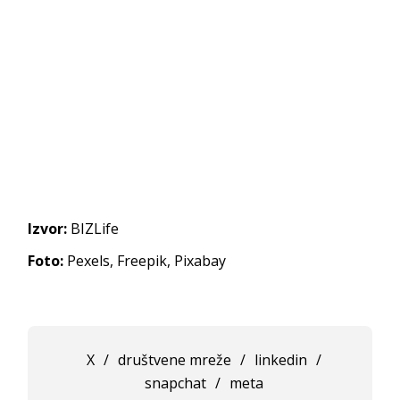
Izvor:
BIZLife
Foto:
Pexels, Freepik, Pixabay
X
/
društvene mreže
/
linkedin
/
snapchat
/
meta