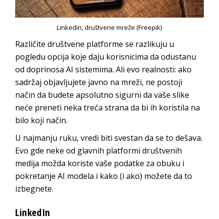
Linkedin, društvene mreže (Freepik)
Različite društvene platforme se razlikuju u
pogledu opcija koje daju korisnicima da odustanu
od doprinosa AI sistemima. Ali evo realnosti: ako
sadržaj objavljujete javno na mreži, ne postoji
način da budete apsolutno sigurni da vaše slike
neće preneti neka treća strana da bi ih koristila na
bilo koji način.
U najmanju ruku, vredi biti svestan da se to dešava.
Evo gde neke od glavnih platformi društvenih
medija možda koriste vaše podatke za obuku i
pokretanje AI modela i kako (i ako) možete da to
izbegnete.
LinkedIn