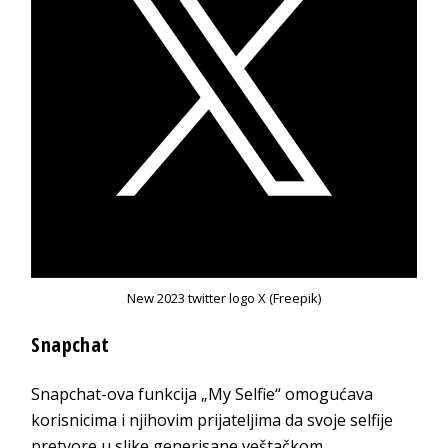
New 2023 twitter logo X (Freepik)
Snapchat
Snapchat-ova funkcija „My Selfie“ omogućava
korisnicima i njihovim prijateljima da svoje selfije
pretvore u slike generisane veštačkom