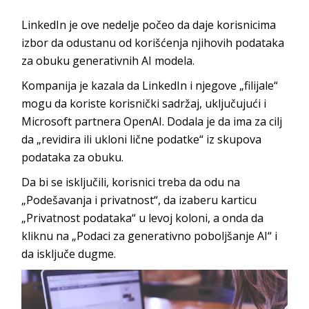
LinkedIn je ove nedelje počeo da daje korisnicima
izbor da odustanu od korišćenja njihovih podataka
za obuku generativnih AI modela.
Kompanija je kazala da LinkedIn i njegove „filijale“
mogu da koriste korisnički sadržaj, uključujući i
Microsoft partnera OpenAI. Dodala je da ima za cilj
da „revidira ili ukloni lične podatke“ iz skupova
podataka za obuku.
Da bi se isključili, korisnici treba da odu na
„Podešavanja i privatnost“, da izaberu karticu
„Privatnost podataka“ u levoj koloni, a onda da
kliknu na „Podaci za generativno poboljšanje AI“ i
da isključe dugme.