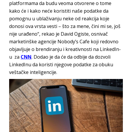
platformama da budu veoma otvorene o tome
kako će i kako neće koristiti naše podatke da
pomognu u ublaživanju neke od reakcija koje
donosi ova vrsta vesti – što za mene, čini mi se, još
nije urađeno“, rekao je David Ogiste, osnivač
marketinške agencije Nobody’s Cafe koji redovno
objavljuje o brendiranju i kreativnosti na LinkedIn-
u za
CNN
. Dodao je da će da odbije da dozvoli
LinkedInu da koristi njegove podatke za obuku
veštačke inteligencije.