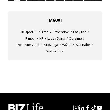
TAGOVI
30 Ispod 30
Bitno
Bizbendovi
Easy Life
Filmovi
HR
Izjava Dana
Odrzime
Poslovne Vesti
Putovanja
Važno
Wannabe
Webmind