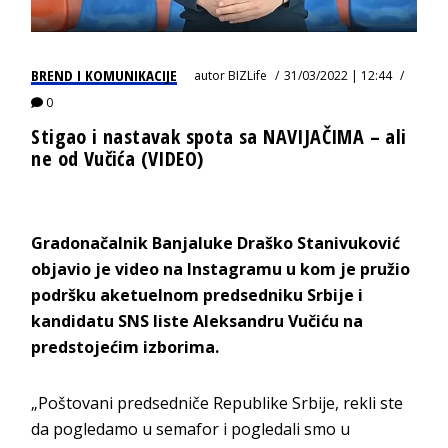
BREND I KOMUNIKACIJE
autor
BIZLife
31/03/2022 | 12:44
0
Stigao i nastavak spota sa NAVIJAČIMA – ali
ne od Vučića (VIDEO)
Gradonačalnik Banjaluke Draško Stanivuković
objavio je video na Instagramu u kom je pružio
podršku aketuelnom predsedniku Srbije i
kandidatu SNS liste Aleksandru Vučiću na
predstojećim izborima.
„Poštovani predsedniče Republike Srbije, rekli ste
da pogledamo u semafor i pogledali smo u