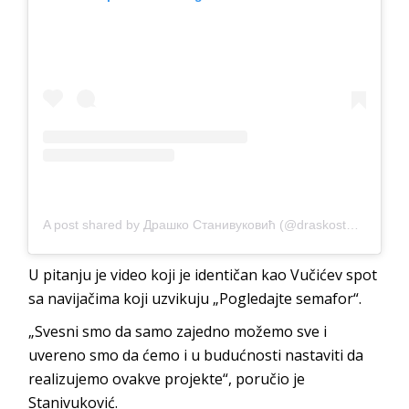
A post shared by Драшко Станивуковић (@draskostanivukovic)
U pitanju je video koji je identičan kao Vučićev spot
sa navijačima koji uzvikuju „Pogledajte semafor“.
„Svesni smo da samo zajedno možemo sve i
uvereno smo da ćemo i u budućnosti nastaviti da
realizujemo ovakve projekte“, poručio je
Stanivuković.