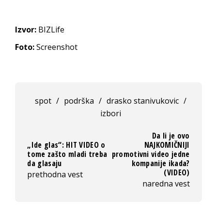
Izvor:
BIZLife
Foto:
Screenshot
spot
/
podrška
/
drasko stanivukovic
/
izbori
Da li je ovo
„Ide glas“: HIT VIDEO o
NAJKOMIČNIJI
tome zašto mladi treba
promotivni video jedne
da glasaju
kompanije ikada?
(VIDEO)
prethodna vest
naredna vest