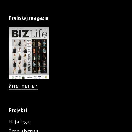
Prelistaj magazin
ČITAJ ONLINE
Projekti
Najkolega
Žene u biznisu