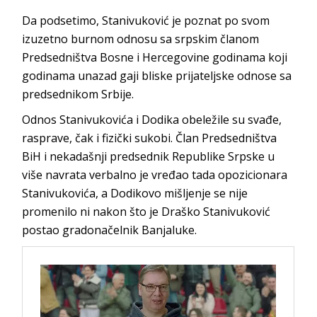
Da podsetimo, Stanivuković je poznat po svom
izuzetno burnom odnosu sa srpskim članom
Predsedništva Bosne i Hercegovine godinama koji
godinama unazad gaji bliske prijateljske odnose sa
predsednikom Srbije.
Odnos Stanivukovića i Dodika obeležile su svađe,
rasprave, čak i fizički sukobi. Član Predsedništva
BiH i nekadašnji predsednik Republike Srpske u
više navrata verbalno je vređao tada opozicionara
Stanivukovića, a Dodikovo mišljenje se nije
promenilo ni nakon što je Draško Stanivuković
postao gradonačelnik Banjaluke.