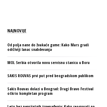
NAJNOVIJE
Od polja nane do žvakaće gume: Kako Mars gradi
održiviji lanac snabdevanja
MOL Serbia otvorila novu servisnu stanicu u Boru
SAKIS ROUVAS prvi put pred beogradskom publikom
Sakis Rouvas dolazi u Beograd: Dragi Bravo Festival
otkrio kompletan program
Leto bez neprijatnih iznenađenja: Kako reagovati na