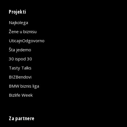
Projekti
Najkolega
Žene u biznisu
UticajnOdgovorno
Šta jedemo
30 ispod 30
Tasty Talks
BIZBendovi
BMW biznis liga
Bizlife Week
Za partnere