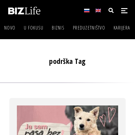
NOVO
U FOKUSU
BIZNIS
PREDUZETNIŠTVO
KARIJERA
podrška Tag