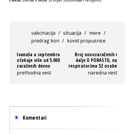
vakcinacija
/
situacija
/
mere
/
predrag kon
/
kovid propusnice
Ivanuša u septembru
Broj novozaraženih i
očekuje više od 5.000
dalje U PORASTU, na
zaraženih devno
respiratorima 52 osobe
prethodna vest
naredna vest
Komentari