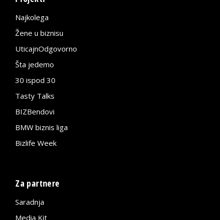
Najkolega
Žene u biznisu
UticajnOdgovorno
Šta jedemo
30 ispod 30
Tasty Talks
BIZBendovi
BMW biznis liga
Bizlife Week
Za partnere
Saradnja
Media Kit