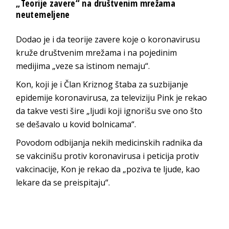
„Teorije zavere“ na društvenim mrežama
neutemeljene
Dodao je i da teorije zavere koje o koronavirusu
kruže društvenim mrežama i na pojedinim
medijima „veze sa istinom nemaju“.
Kon, koji je i Član Kriznog štaba za suzbijanje
epidemije koronavirusa, za televiziju Pink je rekao
da takve vesti šire „ljudi koji ignorišu sve ono što
se dešavalo u kovid bolnicama“.
Povodom odbijanja nekih medicinskih radnika da
se vakcinišu protiv koronavirusa i peticija protiv
vakcinacije, Kon je rekao da „poziva te ljude, kao
lekare da se preispitaju“.