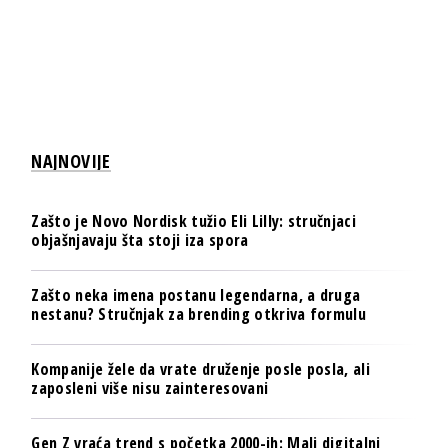
NAJNOVIJE
Zašto je Novo Nordisk tužio Eli Lilly: stručnjaci
objašnjavaju šta stoji iza spora
Zašto neka imena postanu legendarna, a druga
nestanu? Stručnjak za brending otkriva formulu
Kompanije žele da vrate druženje posle posla, ali
zaposleni više nisu zainteresovani
Gen Z vraća trend s početka 2000-ih: Mali digitalni