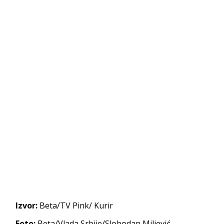
Izvor:
Beta/TV Pink/ Kurir
Foto:
Beta/Vlada Srbije/Slobodan Miljević