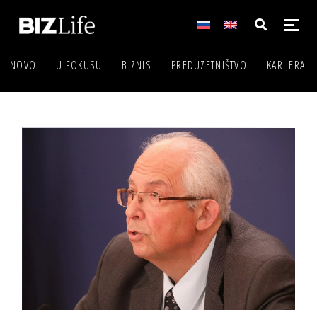
NOVO
U FOKUSU
BIZNIS
PREDUZETNIŠTVO
KARIJERA