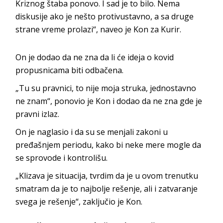
Kriznog štaba ponovo. I sad je to bilo. Nema
diskusije ako je nešto protivustavno, a sa druge
strane vreme prolazi“, naveo je Kon za Kurir.
On je dodao da ne zna da li će ideja o kovid
propusnicama biti odbačena.
„Tu su pravnici, to nije moja struka, jednostavno
ne znam“, ponovio je Kon i dodao da ne zna gde je
pravni izlaz.
On je naglasio i da su se menjali zakoni u
pređašnjem periodu, kako bi neke mere mogle da
se sprovode i kontrolišu.
„Klizava je situacija, tvrdim da je u ovom trenutku
smatram da je to najbolje rešenje, ali i zatvaranje
svega je rešenje“, zaključio je Kon.