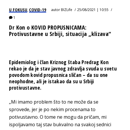
U FOKUSU
COVID-19
autor
BIZLife
25/08/2021 | 10:55
,
1
Dr Kon o KOVID PROPUSNICAMA:
Protivustavne u Srbiji, situacija „klizava“
Epidemiolog i član Kriznog štaba Predrag Kon
rekao je da je stav javnog zdravlja svuda u svetu
povodom kovid propusnica sličan – da su one
neophodne, ali je istakao da su u Srbiji
protivustavne.
„Mi imamo problem što to ne može da se
sprovede, jer je po nekim procenama to
potivustavno. O tome ne mogu da pričam, mi
ispoljavamo taj stav bukvalno na svakoj sednici