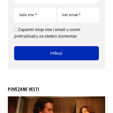
Zapamti moje ime i email u ovom
pretraživaču za sledeći komentar.
POVEZANE VESTI