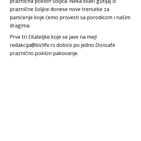
praznična poklon šoljica. Neka svaki gutljaj iz
praznične šoljice donese nove trenutke za
pamćenje koje ćemo provesti sa porodicom i našim
dragima.
Prve tri čitateljke koje se jave na mejl
redakcija@bizlife.rs dobiće po jedno Doncafé
praznično poklon pakovanje.