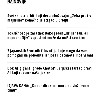
NAJNOVIJE
Svetski strip-hit koji deca obožavaju: „Zeka protiv
majmuna“ konačno je stigao u Srbiju
Toksičnost je zarazna: Kako jedan „briljantan, ali
nepodnošljiv“ zaposleni može da uništi ceo tim
7 japanskih životnih filozofija koje mogu da vam
pomognu da pobedite lenjost i ostanete motivisani
Dok AI giganti grade ChatGPT, srpski startap pravi
AI koji razume naše jezike
IZJAVA DANA: „Dobar direktor mora da služi svom
timu“