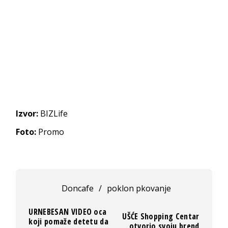
Izvor:
BIZLife
Foto:
Promo
Doncafe
/
poklon pkovanje
URNEBESAN VIDEO oca
UŠĆE Shopping Centar
koji pomaže detetu da
otvorio svoju brend