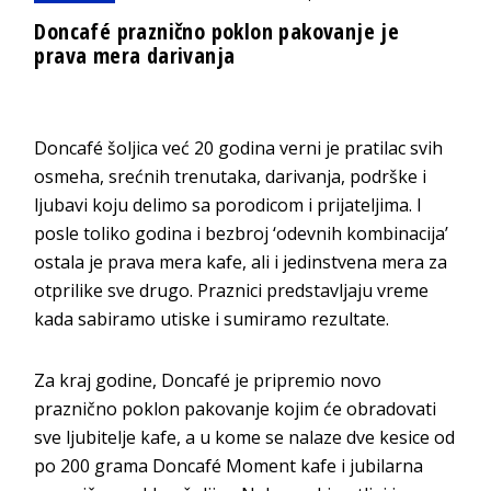
Doncafé praznično poklon pakovanje je
prava mera darivanja
Doncafé šoljica već 20 godina verni je pratilac svih
osmeha, srećnih trenutaka, darivanja, podrške i
ljubavi koju delimo sa porodicom i prijateljima. I
posle toliko godina i bezbroj ‘odevnih kombinacija’
ostala je prava mera kafe, ali i jedinstvena mera za
otprilike sve drugo. Praznici predstavljaju vreme
kada sabiramo utiske i sumiramo rezultate.
Za kraj godine, Doncafé je pripremio novo
praznično poklon pakovanje kojim će obradovati
sve ljubitelje kafe, a u kome se nalaze dve kesice od
po 200 grama Doncafé Moment kafe i jubilarna