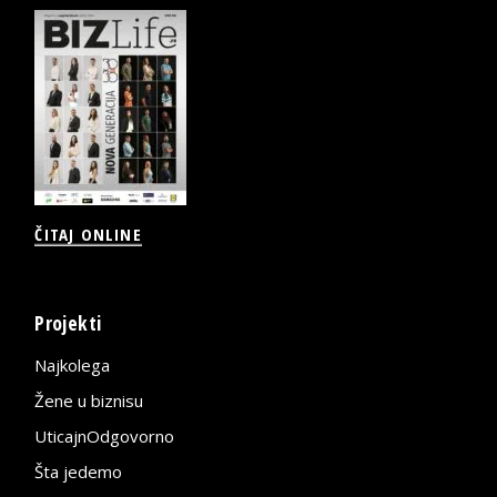
ČITAJ ONLINE
Projekti
Najkolega
Žene u biznisu
UticajnOdgovorno
Šta jedemo