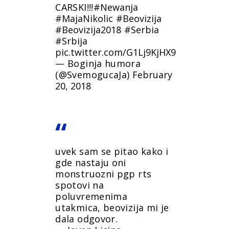
CARSKI!!!
#Newanja
#MajaNikolic
#Beovizija
#Beovizija2018
#Serbia
#Srbija
pic.twitter.com/G1Lj9KjHX9
— Boginja humora
(@SvemogucaJa)
February
20, 2018
uvek sam se pitao kako i
gde nastaju oni
monstruozni pgp rts
spotovi na
poluvremenima
utakmica, beovizija mi je
dala odgovor.