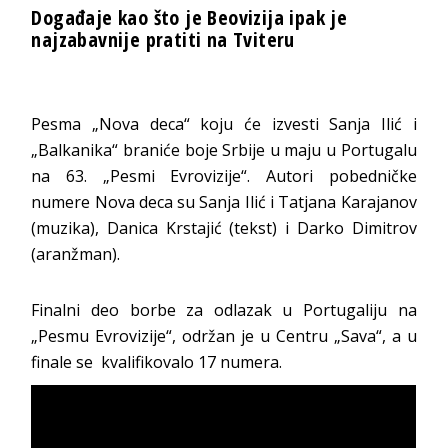
Događaje kao što je Beovizija ipak je
najzabavnije pratiti na Tviteru
Pesma „Nova deca“ koju će izvesti Sanja Ilić i
„Balkanika“ braniće boje Srbije u maju u Portugalu
na 63. „Pesmi Evrovizije“. Autori pobedničke
numere Nova deca su Sanja Ilić i Tatjana Karajanov
(muzika), Danica Krstajić (tekst) i Darko Dimitrov
(aranžman).
Finalni deo borbe za odlazak u Portugaliju na
„Pesmu Evrovizije“, održan je u Centru „Sava“, a u
finale se kvalifikovalo 17 numera.