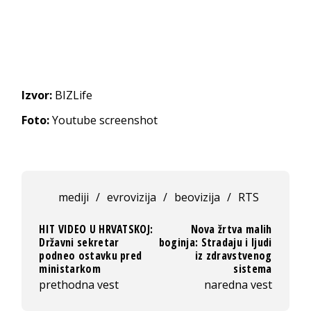
Izvor:
BIZLife
Foto:
Youtube screenshot
mediji
/
evrovizija
/
beovizija
/
RTS
HIT VIDEO U HRVATSKOJ:
Nova žrtva malih
Državni sekretar
boginja: Stradaju i ljudi
podneo ostavku pred
iz zdravstvenog
ministarkom
sistema
prethodna vest
naredna vest