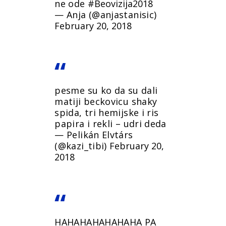
ne ode
#Beovizija2018
— Anja (@anjastanisic)
February 20, 2018
pesme su ko da su dali
matiji beckovicu shaky
spida, tri hemijske i ris
papira i rekli – udri deda
— Pelikán Elvtárs
(@kazi_tibi)
February 20,
2018
HAHAHAHAHAHAHA PA