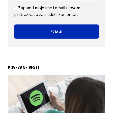
Zapamti moje ime i email u ovom
pretraživaču za sledeći komentar.
POVEZANE VESTI