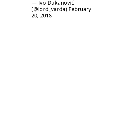
— Ivo Đukanović
(@lord_varda)
February
20, 2018