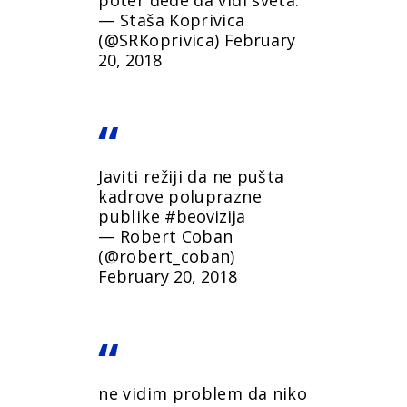
— Staša Koprivica
(@SRKoprivica)
February
20, 2018
Javiti režiji da ne pušta
kadrove poluprazne
publike
#beovizija
— Robert Coban
(@robert_coban)
February 20, 2018
ne vidim problem da niko