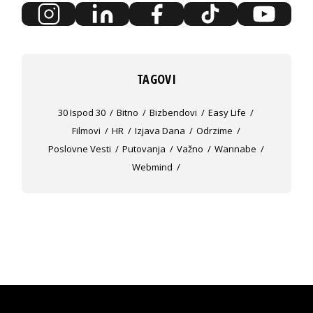
TAGOVI
30 Ispod 30
Bitno
Bizbendovi
Easy Life
Filmovi
HR
Izjava Dana
Odrzime
Poslovne Vesti
Putovanja
Važno
Wannabe
Webmind