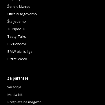
Žene u biznisu
UticajnOdgovorno
Šta jedemo
30 ispod 30
Tasty Talks
BIZBendovi
BMW biznis liga
Bizlife Week
Za partnere
Saradnja
Media Kit
Pretplata na magazin