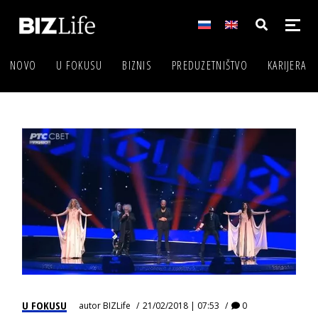
NOVO
U FOKUSU
BIZNIS
PREDUZETNIŠTVO
KARIJERA
U FOKUSU
autor
BIZLife
21/02/2018 | 07:53
0