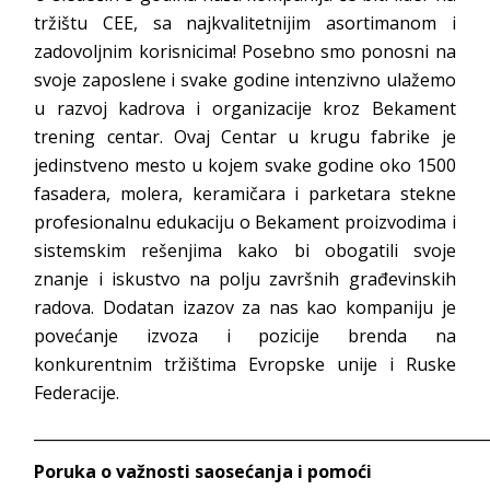
tržištu CEE, sa najkvalitetnijim asortimanom i
zadovoljnim korisnicima! Posebno smo ponosni na
svoje zaposlene i svake godine intenzivno ulažemo
u razvoj kadrova i organizacije kroz Bekament
trening centar. Ovaj Centar u krugu fabrike je
jedinstveno mesto u kojem svake godine oko 1500
fasadera, molera, keramičara i parketara stekne
profesionalnu edukaciju o Bekament proizvodima i
sistemskim rešenjima kako bi obogatili svoje
znanje i iskustvo na polju završnih građevinskih
radova. Dodatan izazov za nas kao kompaniju je
povećanje izvoza i pozicije brenda na
konkurentnim tržištima Evropske unije i Ruske
Federacije.
___________________________________________________________
Poruka o važnosti saosećanja i pomoći