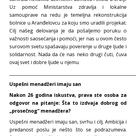
Uz pomoć Ministarstva zdravlja i lokalne
samouprave na redu je temeljna rekonstrukcija
bolnice u Aranđelovcu za koju smo uradili projekat.
Cilj našeg delovanja je da pošaljemo poruku o
važnosti saosećanja i pomoći, jer nas u ovom često
surovom svetu spašavaju poverenje u druge ljude i
solidarnost. Nada da će nas neko drugi čuti, čuva
ovaj svet i dobre ljude u njemu.
___________________________________________________________
Uspešni menadžeri imaju san
Nakon 26 godina iskustva, prava ste osoba za
odgovor na pitanje: Šta to izdvaja dobrog od
„prosečnog“ menadžera?
Uspešni menadžeri imaju san, svrhu i cilj. Ambicija i
predanost poslu je nešto što se podrazumeva.