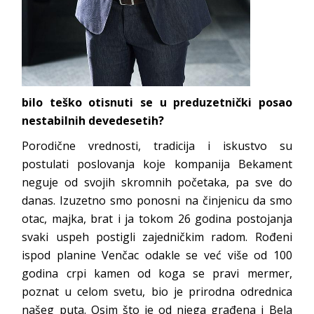
bilo teško otisnuti se u preduzetnički posao
nestabilnih devedesetih?
Porodične vrednosti, tradicija i iskustvo su
postulati poslovanja koje kompanija Bekament
neguje od svojih skromnih početaka, pa sve do
danas. Izuzetno smo ponosni na činjenicu da smo
otac, majka, brat i ja tokom 26 godina postojanja
svaki uspeh postigli zajedničkim radom. Rođeni
ispod planine Venčac odakle se već više od 100
godina crpi kamen od koga se pravi mermer,
poznat u celom svetu, bio je prirodna odrednica
našeg puta. Osim što je od njega građena i Bela