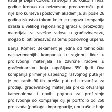
Kada je Dejan Čolović sa svojom porodicom 1992.
godine krenuo na neizvestan preduzetnički put
nije bilo kurseva i poslovnih akademija, ali posle 26
godina iskustva tokom kojih je njegova kompanija
izrasla u velikog regionalnog igrača u proizvodnji
materijala za završne radove u građevinarstvu,
mogao bi biti predavač na temu poslovnog uspeha.
Banja Komerc Bekament je jedna od tehnološki
najsavremenijih kompanija u regionu, lider u
proizvodnji materijala za završne radove u
građevinarstvu koja zapošljava 350 ljudi. Ova
kompanija primer je uspešnog razvojnog puta jer
je od ranih 90-tih prešla put od stovarišta za
prodaju građevinskog materijala preko otvaranja
kamenoloma i novih pogona za proširenje
proizvodnje do kompanije čiji je portfolio od 250
proizvoda (podloge i impregnacije, unutrašnje boje