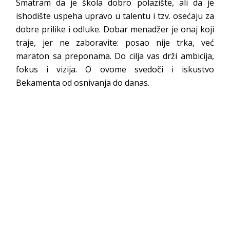
Smatram da je škola dobro polazište, ali da je
ishodište uspeha upravo u talentu i tzv. osećaju za
dobre prilike i odluke. Dobar menadžer je onaj koji
traje, jer ne zaboravite: posao nije trka, već
maraton sa preponama. Do cilja vas drži ambicija,
fokus i vizija. O ovome svedoči i iskustvo
Bekamenta od osnivanja do danas.