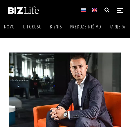
NOVO
U FOKUSU
BIZNIS
PREDUZETNIŠTVO
KARIJERA