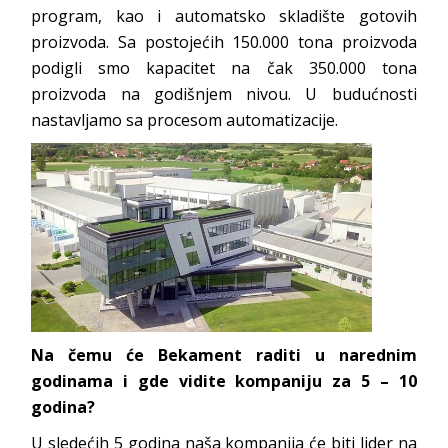
program, kao i automatsko skladište gotovih
proizvoda. Sa postojećih 150.000 tona proizvoda
podigli smo kapacitet na čak 350.000 tona
proizvoda na godišnjem nivou. U budućnosti
nastavljamo sa procesom automatizacije.
Na čemu će Bekament raditi u narednim
godinama i gde vidite kompaniju za 5 – 10
godina?
U sledećih 5 godina naša kompanija će biti lider na