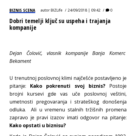
BIZNIS SCENA
autor
BIZLife
24/09/2018 | 09:42
0
Dobri temelji ključ su uspeha i trajanja
kompanije
Dejan Čolović, vlasnik kompanije Banja Komerc
Bekament
U trenutnoj poslovnoj klimi najčešće postavljeno je
pitanje:
Kako pokrenuti svoj biznis?
Postoje
brojni kursevi gde vas uče poslovnoj veštini,
umetnosti pregovaranja i strateškog donošenja
odluka. Ali u vremenu stalnih tržišnih promena
zapravo je pravi izazov imati odgovor na pitanje:
Kako opstati u biznisu?