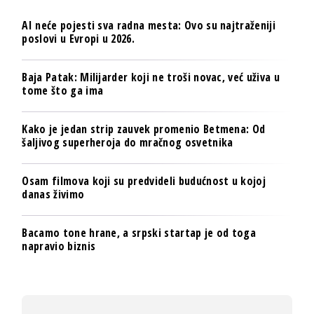
AI neće pojesti sva radna mesta: Ovo su najtraženiji
poslovi u Evropi u 2026.
Baja Patak: Milijarder koji ne troši novac, već uživa u
tome što ga ima
Kako je jedan strip zauvek promenio Betmena: Od
šaljivog superheroja do mračnog osvetnika
Osam filmova koji su predvideli budućnost u kojoj
danas živimo
Bacamo tone hrane, a srpski startap je od toga
napravio biznis