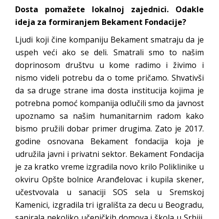
Dosta pomažete lokalnoj zajednici. Odakle
ideja za formiranjem Bekament Fondacije?
Ljudi koji čine kompaniju Bekament smatraju da je
uspeh veći ako se deli. Smatrali smo to našim
doprinosom društvu u kome radimo i živimo i
nismo videli potrebu da o tome pričamo. Shvativši
da sa druge strane ima dosta institucija kojima je
potrebna pomoć kompanija odlučili smo da javnost
upoznamo sa našim humanitarnim radom kako
bismo pružili dobar primer drugima. Zato je 2017.
godine osnovana Bekament fondacija koja je
udružila javni i privatni sektor. Bekament Fondacija
je za kratko vreme izgradila novo krilo Poliklinike u
okviru Opšte bolnice Aranđelovac i kupila skener,
učestvovala u sanaciji SOS sela u Sremskoj
Kamenici, izgradila tri igrališta za decu u Beogradu,
sanirala nekoliko učeničkih domova i škola u Srbiji.