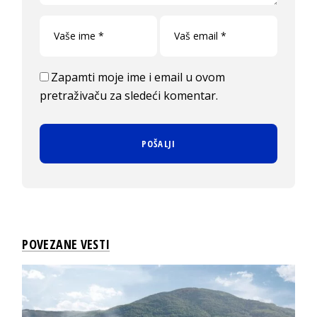
Zapamti moje ime i email u ovom
pretraživaču za sledeći komentar.
POVEZANE VESTI