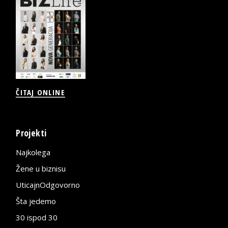
ČITAJ ONLINE
Projekti
Najkolega
Žene u biznisu
UticajnOdgovorno
Šta jedemo
30 ispod 30