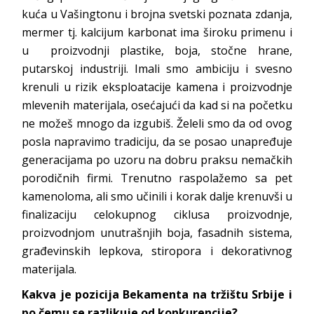
kuća u Vašingtonu i brojna svetski poznata zdanja,
mermer tj. kalcijum karbonat ima široku primenu i
u proizvodnji plastike, boja, stočne hrane,
putarskoj industriji. Imali smo ambiciju i svesno
krenuli u rizik eksploatacije kamena i proizvodnje
mlevenih materijala, osećajući da kad si na početku
ne možeš mnogo da izgubiš. Želeli smo da od ovog
posla napravimo tradiciju, da se posao unapređuje
generacijama po uzoru na dobru praksu nemačkih
porodičnih firmi. Trenutno raspolažemo sa pet
kamenoloma, ali smo učinili i korak dalje krenuvši u
finalizaciju celokupnog ciklusa proizvodnje,
proizvodnjom unutrašnjih boja, fasadnih sistema,
građevinskih lepkova, stiropora i dekorativnog
materijala.
Kakva je pozicija Bekamenta na tržištu Srbije i
po čemu se razlikuje od konkurencije?