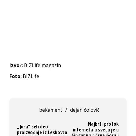
Izvor:
BIZLife magazin
Foto:
BIZLife
bekament
/
dejan čolović
Najbrži protok
„Jura“ seli deo
interneta u svetu je u
proizvodnje iz Leskovca
Singapuru; Crna Gora i