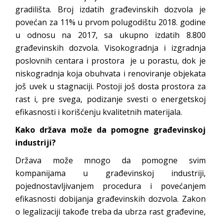
gradilišta. Broj izdatih građevinskih dozvola je
povećan za 11% u prvom polugodištu 2018. godine
u odnosu na 2017, sa ukupno izdatih 8.800
građevinskih dozvola. Visokogradnja i izgradnja
poslovnih centara i prostora je u porastu, dok je
niskogradnja koja obuhvata i renoviranje objekata
još uvek u stagnaciji. Postoji još dosta prostora za
rast i, pre svega, podizanje svesti o energetskoj
efikasnosti i korišćenju kvalitetnih materijala.
Kako država može da pomogne građevinskoj
industriji?
Država može mnogo da pomogne svim
kompanijama u građevinskoj industriji,
pojednostavljivanjem procedura i povećanjem
efikasnosti dobijanja građevinskih dozvola. Zakon
o legalizaciji takođe treba da ubrza rast građevine,