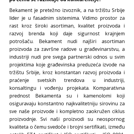
Bekament je pretežno izvoznik, a na tržištu Srbije
lider je u fasadnim sistemima. Vidimo prostor za
rast kroz široki asortiman, kvalitet proizvoda i
razvoj brenda koji daje sigurnost krajnjem
potrošaču. Bekament nudi najširi asortiman
proizvoda za završne radove u građevinarstvu, a
industriji nudi pre svega partnerski odnos u svim
projektima koje građevinska preduzeća izvode na
tržištu Srbije, kroz konstantan razvoj proizvoda i
praćenje svetskih trendova u industriji,
konsaltingu i vođenju projekata. Komparativna
prednost Bekamenta su i kamenolomi koji
osiguravaju konstantno najkvalitetniju sirovinu za
sve naše proizvode i kompletno zaokružen ciklus
proizvodnje. Svi naši proizvodi su neospornog
kvaliteta o čemu svedoče i brojni sertifikati, između