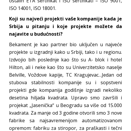
ostalih ETA sertifikat i ISO sertifikati – ISO 9001,
ISO 14001, ISO 18001.
Koji su najveći projekti vaše kompanije kada je
Srbija u pitanju i koje projekte možete da
najavite u budućnosti?
Bekament je kao partner bio uključen u najveće
projekte u izgradnji kako u Srbiji, tako i u regionu.
Izdvojio bih poslednje kao što su A- blok i hotel
Hilton, ali i neke kao što su Univerzitetsko naselje
Belville, Voždove kapije, TC Kragujevac…Jedan od
stubova stabilnosti kompanije su i sopstveni
projekti gde kompanija godišnje izgradi nekoliko
desetina hiljada kvadrata. Upravo smo završili i
projekat „Jasenička“ u Beogradu sa više od 15.000
kvadrata. Za manje od 3 godine otvorili smo 3 nove
fabrike sa najsavremenijom automatizovanom
opremom: fabriku za stiropor, za praškasti i tečni