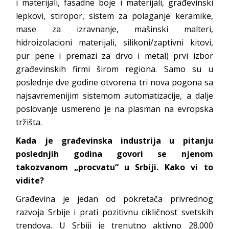
i materijali, fasadne boje i materijali, građevinski
lepkovi, stiropor, sistem za polaganje keramike,
mase za izravnanje, mašinski malteri,
hidroizolacioni materijali, silikoni/zaptivni kitovi,
pur pene i premazi za drvo i metal) prvi izbor
građevinskih firmi širom regiona. Samo su u
poslednje dve godine otvorena tri nova pogona sa
najsavremenijim sistemom automatizacije, a dalje
poslovanje usmereno je na plasman na evropska
tržišta.
Kada je građevinska industrija u pitanju
poslednjih godina govori se njenom
takozvanom „procvatu“ u Srbiji. Kako vi to
vidite?
Građevina je jedan od pokretača privrednog
razvoja Srbije i prati pozitivnu cikličnost svetskih
trendova. U Srbiji je trenutno aktivno 28.000