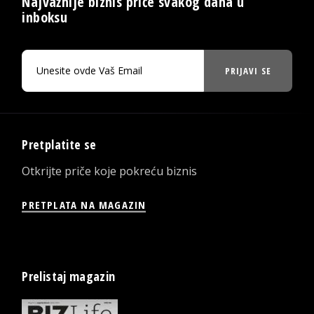
Najvažnije biznis priče svakog dana u
inboksu
PRIJAVI SE
Pretplatite se
Otkrijte priče koje pokreću biznis
PRETPLATA NA MAGAZIN
Prelistaj magazin