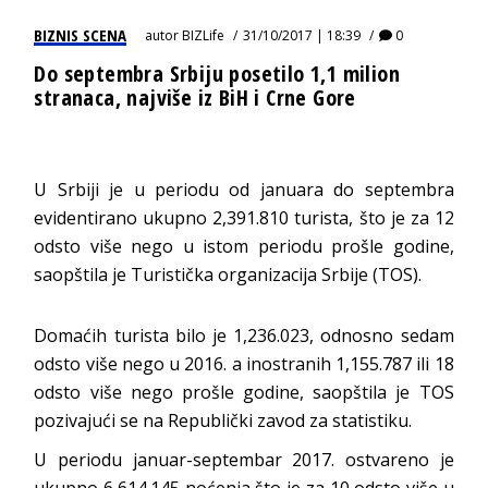
BIZNIS SCENA
autor
BIZLife
31/10/2017 | 18:39
0
Do septembra Srbiju posetilo 1,1 milion
stranaca, najviše iz BiH i Crne Gore
U Srbiji je u periodu od januara do septembra
evidentirano ukupno 2,391.810 turista, što je za 12
odsto više nego u istom periodu prošle godine,
saopštila je Turistička organizacija Srbije (TOS).
Domaćih turista bilo je 1,236.023, odnosno sedam
odsto više nego u 2016. a inostranih 1,155.787 ili 18
odsto više nego prošle godine, saopštila je TOS
pozivajući se na Republički zavod za statistiku.
U periodu januar-septembar 2017. ostvareno je