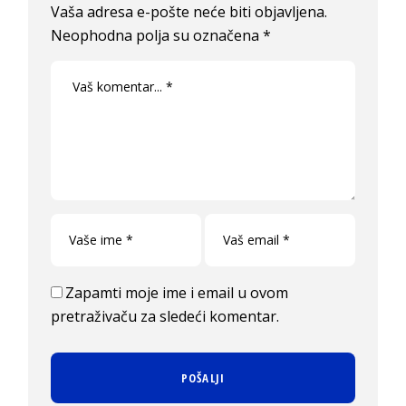
Vaša adresa e-pošte neće biti objavljena.
Neophodna polja su označena
*
Zapamti moje ime i email u ovom
pretraživaču za sledeći komentar.