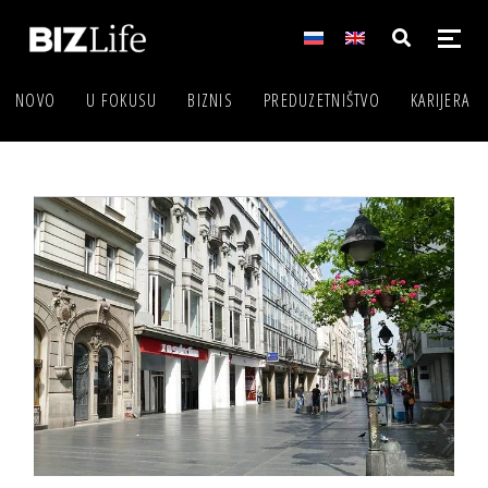
NOVO
U FOKUSU
BIZNIS
PREDUZETNIŠTVO
KARIJERA