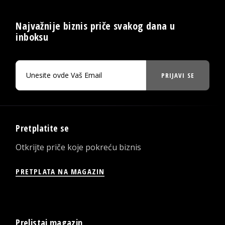
Najvažnije biznis priče svakog dana u
inboksu
PRIJAVI SE
Pretplatite se
Otkrijte priče koje pokreću biznis
PRETPLATA NA MAGAZIN
Prelistaj magazin