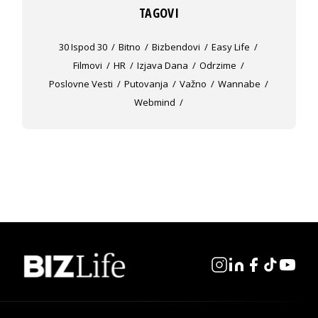
TAGOVI
30 Ispod 30
Bitno
Bizbendovi
Easy Life
Filmovi
HR
Izjava Dana
Odrzime
Poslovne Vesti
Putovanja
Važno
Wannabe
Webmind