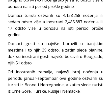
ukupno 6,614.145 noćenja što je za 10 odsto više u
odnosu na isti period prošle godine.
Domaći turisti ostvarili su 4,158.258 noćenja ili
sedam odsto više a inostrani 2,455.887 noćenja ili
17 odsto više u odnosu na isti period prošle
godine.
Domaći gosti su najviše boravili u banjskim
mestima i to njih 39 odsto, a zatim slede planine,
dok su inostrani gosti najviše boravili u Beogradu,
njih 51 odsto.
Od inostranih zemalja, najveći broj noćenja u
periodu januar-septembar ove godine ostvarili su
turisti iz Bosne i Hercegovine, a zatim slede turisti
iz Crne Gore, Turske, Rusije i Nemačke.