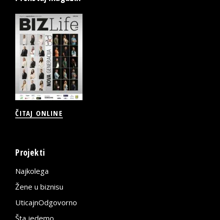
ČITAJ ONLINE
Projekti
Najkolega
Žene u biznisu
UticajnOdgovorno
Šta jedemo