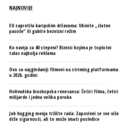
NAJNOVIJE
EU zapretila karipskim državama: Ukinite „zlatne
pasoše“ ili gubite bezvizni režim
Ko navija za 40 stepeni? Biznisi kojima je toplotni
talas najbolja reklama
Ovo su najgledaniji filmovi na striming platformama
u 2026. godini
Holivudska bioskopska renesansa: Četiri filma, četiri
milijarde i jedna velika poruka
Job hugging menja tržište rada: Zaposleni se sve više
drže sigurnosti, ali to može imati posledice