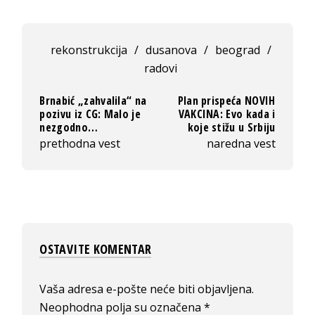
rekonstrukcija
/
dusanova
/
beograd
/
radovi
Brnabić „zahvalila“ na
Plan prispeća NOVIH
pozivu iz CG: Malo je
VAKCINA: Evo kada i
nezgodno…
koje stižu u Srbiju
prethodna vest
naredna vest
OSTAVITE KOMENTAR
Vaša adresa e-pošte neće biti objavljena.
Neophodna polja su označena
*