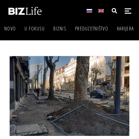
NOVO
U FOKUSU
BIZNIS
PREDUZETNIŠTVO
KARIJERA