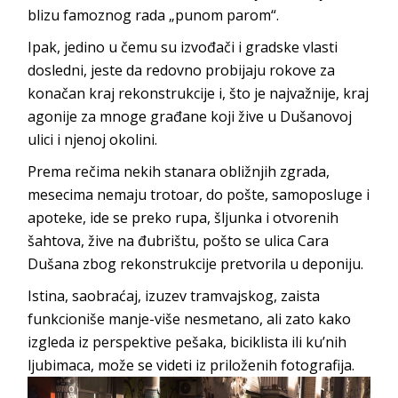
blizu famoznog rada „punom parom“.
Ipak, jedino u čemu su izvođači i gradske vlasti
dosledni, jeste da redovno probijaju rokove za
konačan kraj rekonstrukcije i, što je najvažnije, kraj
agonije za mnoge građane koji žive u Dušanovoj
ulici i njenoj okolini.
Prema rečima nekih stanara obližnjih zgrada,
mesecima nemaju trotoar, do pošte, samoposluge i
apoteke, ide se preko rupa, šljunka i otvorenih
šahtova, žive na đubrištu, pošto se ulica Cara
Dušana zbog rekonstrukcije pretvorila u deponiju.
Istina, saobraćaj, izuzev tramvajskog, zaista
funkcioniše manje-više nesmetano, ali zato kako
izgleda iz perspektive pešaka, biciklista ili ku’nih
ljubimaca, može se videti iz priloženih fotografija.