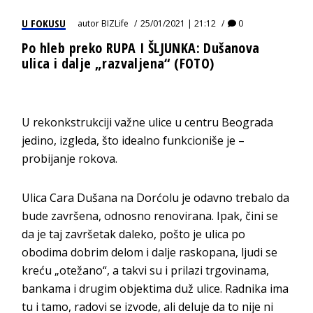
U FOKUSU
autor
BIZLife
25/01/2021 | 21:12
0
Po hleb preko RUPA I ŠLJUNKA: Dušanova
ulica i dalje „razvaljena“ (FOTO)
U rekonkstrukciji važne ulice u centru Beograda
jedino, izgleda, što idealno funkcioniše je –
probijanje rokova.
Ulica Cara Dušana na Dorćolu je odavno trebalo da
bude završena, odnosno renovirana. Ipak, čini se
da je taj završetak daleko, pošto je ulica po
obodima dobrim delom i dalje raskopana, ljudi se
kreću „otežano“, a takvi su i prilazi trgovinama,
bankama i drugim objektima duž ulice. Radnika ima
tu i tamo, radovi se izvode, ali deluje da to nije ni