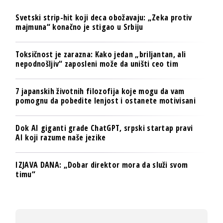
Svetski strip-hit koji deca obožavaju: „Zeka protiv
majmuna“ konačno je stigao u Srbiju
Toksičnost je zarazna: Kako jedan „briljantan, ali
nepodnošljiv“ zaposleni može da uništi ceo tim
7 japanskih životnih filozofija koje mogu da vam
pomognu da pobedite lenjost i ostanete motivisani
Dok AI giganti grade ChatGPT, srpski startap pravi
AI koji razume naše jezike
IZJAVA DANA: „Dobar direktor mora da služi svom
timu“