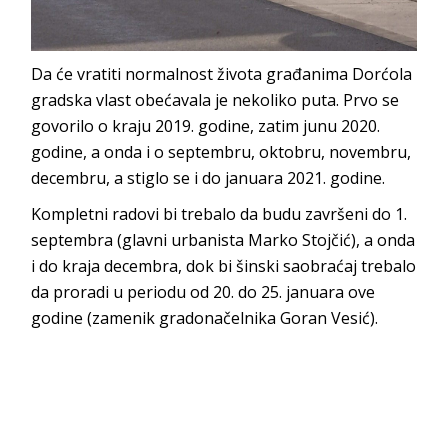
Da će vratiti normalnost života građanima Dorćola
gradska vlast obećavala je nekoliko puta. Prvo se
govorilo o kraju 2019. godine, zatim junu 2020.
godine, a onda i o septembru, oktobru, novembru,
decembru, a stiglo se i do januara 2021. godine.
Kompletni radovi bi trebalo da budu završeni do 1.
septembra (glavni urbanista Marko Stojčić), a onda
i do kraja decembra, dok bi šinski saobraćaj trebalo
da proradi u periodu od 20. do 25. januara ove
godine (zamenik gradonačelnika Goran Vesić).