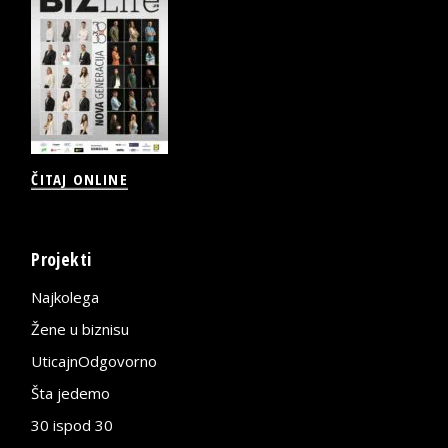
ČITAJ ONLINE
Projekti
Najkolega
Žene u biznisu
UticajnOdgovorno
Šta jedemo
30 ispod 30