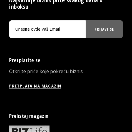
Najvažnije biznis priče svakog dana u
inboksu
PRIJAVI SE
Pretplatite se
Otkrijte priče koje pokreću biznis
PRETPLATA NA MAGAZIN
Prelistaj magazin