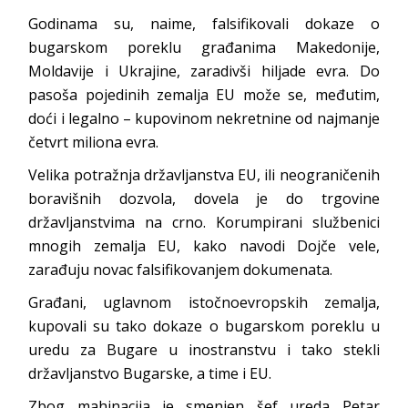
Godinama su, naime, falsifikovali dokaze o
bugarskom poreklu građanima Makedonije,
Moldavije i Ukrajine, zaradivši hiljade evra. Do
pasoša pojedinih zemalja EU može se, međutim,
doći i legalno – kupovinom nekretnine od najmanje
četvrt miliona evra.
Velika potražnja državljanstva EU, ili neograničenih
boravišnih dozvola, dovela je do trgovine
državljanstvima na crno. Korumpirani službenici
mnogih zemalja EU, kako navodi Dojče vele,
zarađuju novac falsifikovanjem dokumenata.
Građani, uglavnom istočnoevropskih zemalja,
kupovali su tako dokaze o bugarskom poreklu u
uredu za Bugare u inostranstvu i tako stekli
državljanstvo Bugarske, a time i EU.
Zbog mahinacija je smenjen šef ureda Petar