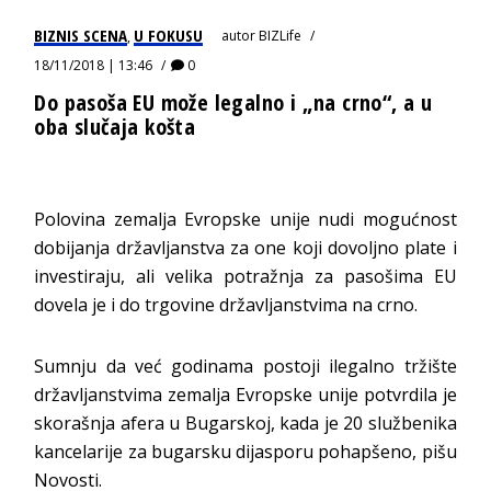
BIZNIS SCENA
U FOKUSU
autor
BIZLife
,
18/11/2018 | 13:46
0
Do pasoša EU može legalno i „na crno“, a u
oba slučaja košta
Polovina zemalja Evropske unije nudi mogućnost
dobijanja državljanstva za one koji dovoljno plate i
investiraju, ali velika potražnja za pasošima EU
dovela je i do trgovine državljanstvima na crno.
Sumnju da već godinama postoji ilegalno tržište
državljanstvima zemalja Evropske unije potvrdila je
skorašnja afera u Bugarskoj, kada je 20 službenika
kancelarije za bugarsku dijasporu pohapšeno, pišu
Novosti.