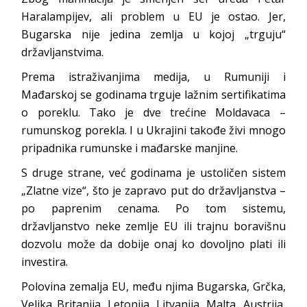
Haralampijev, ali problem u EU je ostao. Jer,
Bugarska nije jedina zemlja u kojoj „trguju“
državljanstvima.
Prema istraživanjima medija, u Rumuniji i
Mađarskoj se godinama trguje lažnim sertifikatima
o poreklu. Tako je dve trećine Moldavaca –
rumunskog porekla. I u Ukrajini takođe živi mnogo
pripadnika rumunske i mađarske manjine.
S druge strane, već godinama je ustoličen sistem
„Zlatne vize“, što je zapravo put do državljanstva –
po paprenim cenama. Po tom sistemu,
državljanstvo neke zemlje EU ili trajnu boravišnu
dozvolu može da dobije onaj ko dovoljno plati ili
investira.
Polovina zemalja EU, među njima Bugarska, Grčka,
Velika Britanija, Letonija, Litvanija, Malta, Austrija,