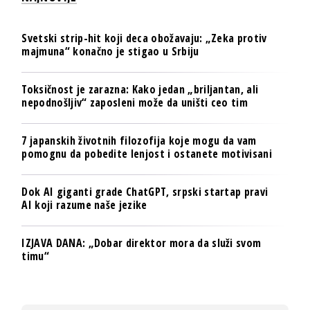
Svetski strip-hit koji deca obožavaju: „Zeka protiv
majmuna“ konačno je stigao u Srbiju
Toksičnost je zarazna: Kako jedan „briljantan, ali
nepodnošljiv“ zaposleni može da uništi ceo tim
7 japanskih životnih filozofija koje mogu da vam
pomognu da pobedite lenjost i ostanete motivisani
Dok AI giganti grade ChatGPT, srpski startap pravi
AI koji razume naše jezike
IZJAVA DANA: „Dobar direktor mora da služi svom
timu“