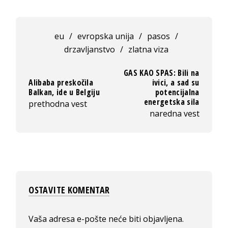
eu
/
evropska unija
/
pasos
/
drzavljanstvo
/
zlatna viza
GAS KAO SPAS: Bili na
Alibaba preskočila
ivici, a sad su
Balkan, ide u Belgiju
potencijalna
energetska sila
prethodna vest
naredna vest
OSTAVITE KOMENTAR
Vaša adresa e-pošte neće biti objavljena.