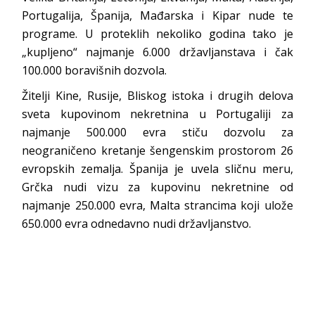
Portugalija, Španija, Mađarska i Kipar nude te
programe. U proteklih nekoliko godina tako je
„kupljeno“ najmanje 6.000 državljanstava i čak
100.000 boravišnih dozvola.
Žitelji Kine, Rusije, Bliskog istoka i drugih delova
sveta kupovinom nekretnina u Portugaliji za
najmanje 500.000 evra stiču dozvolu za
neograničeno kretanje šengenskim prostorom 26
evropskih zemalja. Španija je uvela sličnu meru,
Grčka nudi vizu za kupovinu nekretnine od
najmanje 250.000 evra, Malta strancima koji ulože
650.000 evra odnedavno nudi državljanstvo.