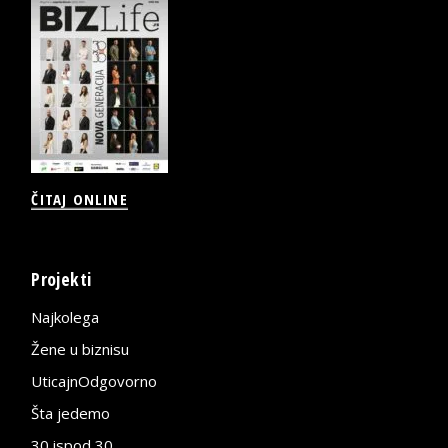
ČITAJ ONLINE
Projekti
Najkolega
Žene u biznisu
UticajnOdgovorno
Šta jedemo
30 ispod 30