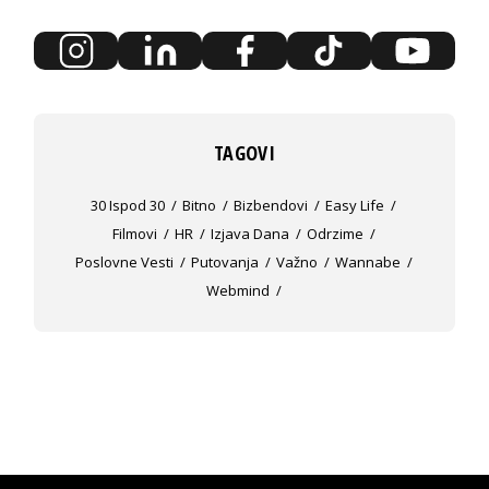
TAGOVI
30 Ispod 30
Bitno
Bizbendovi
Easy Life
Filmovi
HR
Izjava Dana
Odrzime
Poslovne Vesti
Putovanja
Važno
Wannabe
Webmind