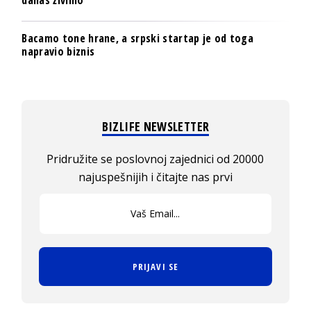
danas živimo
Bacamo tone hrane, a srpski startap je od toga
napravio biznis
BIZLIFE NEWSLETTER
Pridružite se poslovnoj zajednici od 20000
najuspešnijih i čitajte nas prvi
PRIJAVI SE