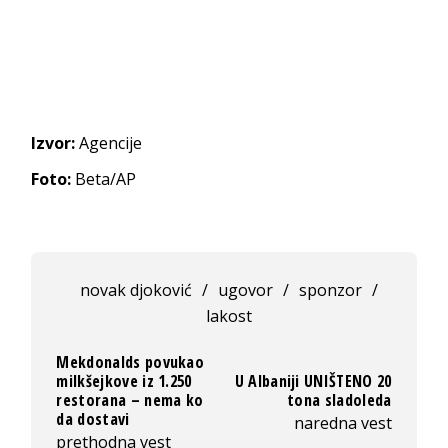
Izvor:
Agencije
Foto:
Beta/AP
novak djoković
/
ugovor
/
sponzor
/
lakost
Mekdonalds povukao
milkšejkove iz 1.250
U Albaniji UNIŠTENO 20
restorana – nema ko
tona sladoleda
da dostavi
naredna vest
prethodna vest