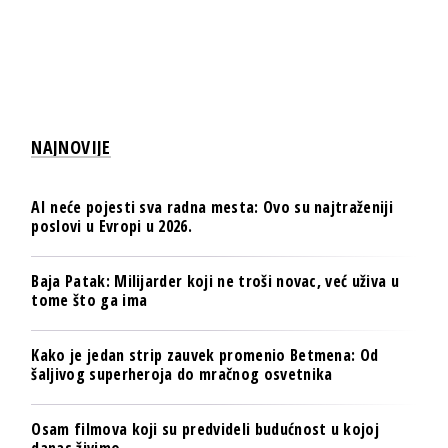
NAJNOVIJE
AI neće pojesti sva radna mesta: Ovo su najtraženiji
poslovi u Evropi u 2026.
Baja Patak: Milijarder koji ne troši novac, već uživa u
tome što ga ima
Kako je jedan strip zauvek promenio Betmena: Od
šaljivog superheroja do mračnog osvetnika
Osam filmova koji su predvideli budućnost u kojoj