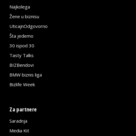
Najkolega
Žene u biznisu
UticajnOdgovorno
Šta jedemo
30 ispod 30
Tasty Talks
BIZBendovi
BMW biznis liga
Bizlife Week
Za partnere
Saradnja
Media Kit