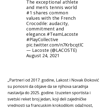
The exceptional athlete
and men’s tennis world
#1 shares common
values with the French
Crocodile: audacity,
commitment and
elegance.​
#TeamLacoste
#PlayCollective
pic.twitter.com/n7KrbcqtlC
— Lacoste (@LACOSTE)
August 24, 2021
„Partneri od 2017. godine, Lakost i Novak Đoković
su ponosni da objave da se njihova saradnja
nastavlja do 2025. godine. Izuzeten sportista i
svetski reket broj jedan, koji deli zajedničke
vrednosti sa francuskim krokodilom: odažnost,