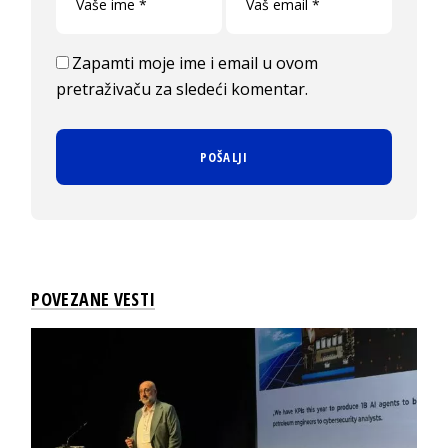
Zapamti moje ime i email u ovom
pretraživaču za sledeći komentar.
POVEZANE VESTI