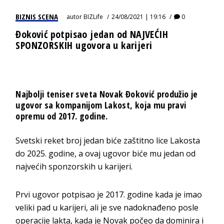
BIZNIS SCENA
autor
BIZLife
24/08/2021 | 19:16
0
Đoković potpisao jedan od NAJVEĆIH
SPONZORSKIH ugovora u karijeri
Najbolji teniser sveta Novak Đoković produžio je
ugovor sa kompanijom Lakost, koja mu pravi
opremu od 2017. godine.
Svetski reket broj jedan biće zaštitno lice Lakosta
do 2025. godine, a ovaj ugovor biće mu jedan od
najvećih sponzorskih u karijeri.
Prvi ugovor potpisao je 2017. godine kada je imao
veliki pad u karijeri, ali je sve nadoknađeno posle
operacije lakta, kada je Novak počeo da dominira i