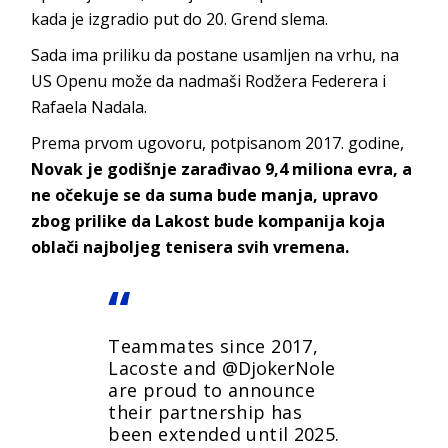
kada je izgradio put do 20. Grend slema.
Sada ima priliku da postane usamljen na vrhu, na
US Openu može da nadmaši Rodžera Federera i
Rafaela Nadala.
Prema prvom ugovoru, potpisanom 2017. godine,
Novak je godišnje zarađivao 9,4 miliona evra, a
ne očekuje se da suma bude manja, upravo
zbog prilike da Lakost bude kompanija koja
oblači najboljeg tenisera svih vremena.
Teammates since 2017,
Lacoste and
@DjokerNole
are proud to announce
their partnership has
been extended until 2025.