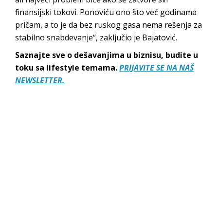
finansijski tokovi. Ponoviću ono što već godinama
pričam, a to je da bez ruskog gasa nema rešenja za
stabilno snabdevanje“, zaključio je Bajatović.
Saznajte sve o dešavanjima u biznisu, budite u
toku sa lifestyle temama.
PRIJAVITE SE NA NAŠ
NEWSLETTER.