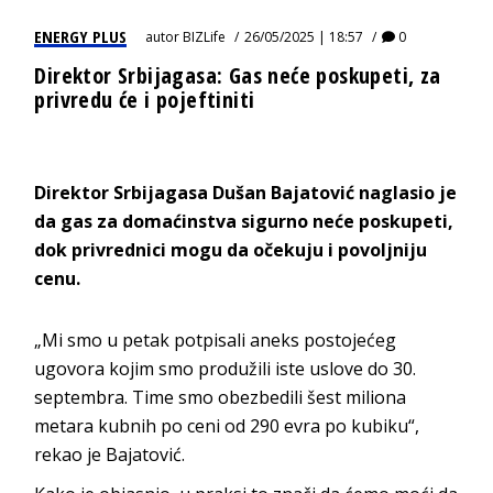
ENERGY PLUS
autor
BIZLife
26/05/2025 | 18:57
0
Direktor Srbijagasa: Gas neće poskupeti, za
privredu će i pojeftiniti
Direktor Srbijagasa Dušan Bajatović naglasio je
da gas za domaćinstva sigurno neće poskupeti,
dok privrednici mogu da očekuju i povoljniju
cenu.
„Mi smo u petak potpisali aneks postojećeg
ugovora kojim smo produžili iste uslove do 30.
septembra. Time smo obezbedili šest miliona
metara kubnih po ceni od 290 evra po kubiku“,
rekao je Bajatović.