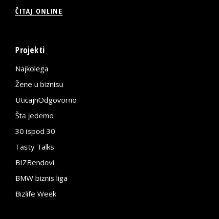
ČITAJ ONLINE
Projekti
Najkolega
Žene u biznisu
UticajnOdgovorno
Šta jedemo
30 ispod 30
Tasty Talks
BIZBendovi
BMW biznis liga
Bizlife Week