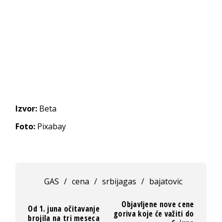
Izvor:
Beta
Foto:
Pixabay
GAS
/
cena
/
srbijagas
/
bajatovic
Objavljene nove cene
Od 1. juna očitavanje
goriva koje će važiti do
brojila na tri meseca