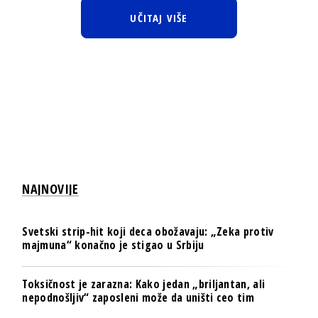
UČITAJ VIŠE
NAJNOVIJE
Svetski strip-hit koji deca obožavaju: „Zeka protiv
majmuna“ konačno je stigao u Srbiju
Toksičnost je zarazna: Kako jedan „briljantan, ali
nepodnošljiv“ zaposleni može da uništi ceo tim