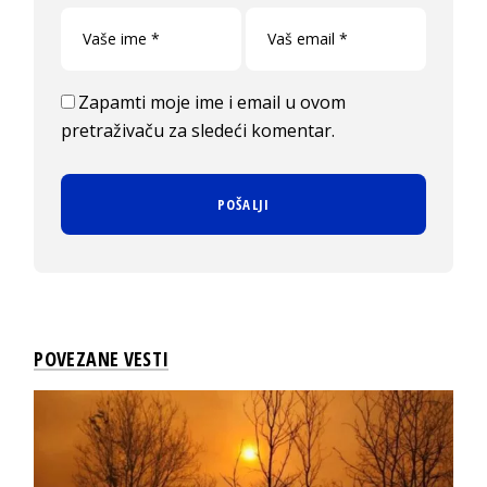
Zapamti moje ime i email u ovom
pretraživaču za sledeći komentar.
POVEZANE VESTI