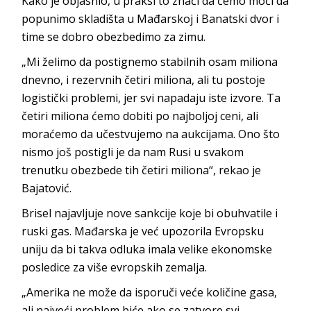
Kako je objasnio, u praksi to znači da ćemo moći da
popunimo skladišta u Mađarskoj i Banatski dvor i
time se dobro obezbedimo za zimu.
„Mi želimo da postignemo stabilnih osam miliona
dnevno, i rezervnih četiri miliona, ali tu postoje
logistički problemi, jer svi napadaju iste izvore. Ta
četiri miliona ćemo dobiti po najboljoj ceni, ali
moraćemo da učestvujemo na aukcijama. Ono što
nismo još postigli je da nam Rusi u svakom
trenutku obezbede tih četiri miliona“, rekao je
Bajatović.
Brisel najavljuje nove sankcije koje bi obuhvatile i
ruski gas. Mađarska je već upozorila Evropsku
uniju da bi takva odluka imala velike ekonomske
posledice za više evropskih zemalja.
„Amerika ne može da isporuči veće količine gasa,
ali najveći problem biće ako se zatvore svi