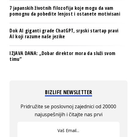
7 japanskih životnih filozofija koje mogu da vam
pomognu da pobedite lenjost i ostanete motivisani
Dok AI giganti grade ChatGPT, srpski startap pravi
AI koji razume naše jezike
IZJAVA DANA: „Dobar direktor mora da služi svom
timu“
BIZLIFE NEWSLETTER
Pridružite se poslovnoj zajednici od 20000
najuspešnijih i čitajte nas prvi