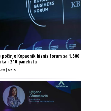
 počinje Kopaonik biznis forum sa 1.500
ika i 210 panelista
026 | 09:15