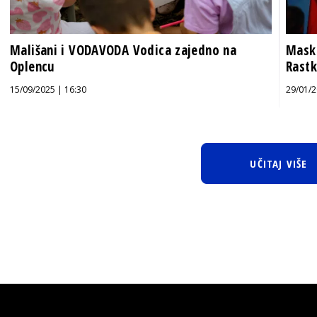
Mališani i VODAVODA Vodica zajedno na
Masko
Oplencu
Rastk
15/09/2025 | 16:30
29/01/2
UČITAJ VIŠE