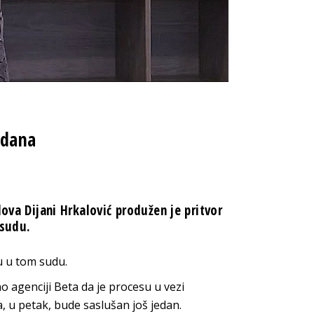
 dana
lova Dijani Hrkalović produžen je pritvor
 sudu.
su u tom sudu.
o agenciji Beta da je procesu u vezi
a, u petak, bude saslušan još jedan.