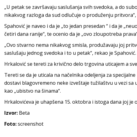
„U petak se završavaju saslušanja svih svedoka, a do subote
nikakvog razloga da sud odlučuje o produženju pritvora“, 
Spahović je naveo i da je „to jedan presedan “ i da je „neuo
četiri dana ranije“, te ocenio da je „ovo zloupotreba prava“
„Ovo stvarno nema nikakvog smisla, produžavaju joj pritvor
saslušaju jednog svedoka i to u petak“, rekao je Spahović.
Hrkalović se tereti za krivično delo trgovina uticajem a sve
Tereti se da je uticala na načelnika odeljenja za specijal
dostavi blagovremeno neke izveštaje tužilaštvu u vezi sa
kao „ubistvo na šinama“.
Hrkalovićeva je uhapšena 15. oktobra i istoga dana joj je 
Izvor:
Beta
Foto:
screenshot