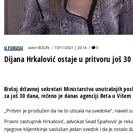
U FOKUSU
autor
BIZLife
10/11/2021 | 20:16
0
Dijana Hrkalović ostaje u pritvoru još 30
Bivšoj državnoj sekretari Ministarstva unutrašnjih pos
za još 30 dana, rečeno je danas agenciji Beta u Višem
„Pritvor je produžen da ne bi uticala na svedoke“, naveli 
Pravni zastupnik Hrkalović, advokat Sead Spahović je reka
njegove klijentkinje saslušan jedan svedok i da je ostalo d