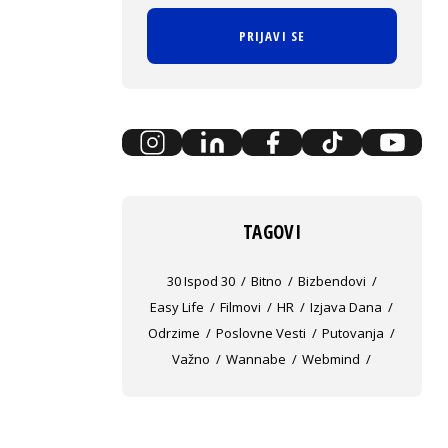
PRIJAVI SE
TAGOVI
30 Ispod 30
Bitno
Bizbendovi
Easy Life
Filmovi
HR
Izjava Dana
Odrzime
Poslovne Vesti
Putovanja
Važno
Wannabe
Webmind