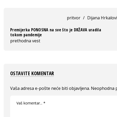
pritvor
/
Dijana Hrkalov
Premijerka PONOSNA na sve što je DRŽAVA uradila
tokom pandemije
prethodna vest
OSTAVITE KOMENTAR
Vaša adresa e-pošte neće biti objavljena.
Neophodna p