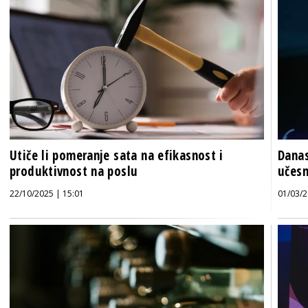
Utiče li pomeranje sata na efikasnost i
Danas
produktivnost na poslu
učesn
22/10/2025 | 15:01
01/03/2