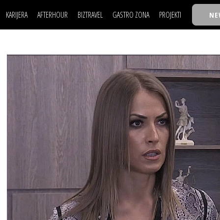
KARIJERA
AFTERHOUR
BIZTRAVEL
GASTRO ZONA
PROJEKTI
NE
POSAO
FILM I SCENA
NAJKOLEGA
LJUDI (HR)
KNJIGE
TASTY TALKS
POSAO
FILM I SCENA
NAJKOLEGA
JE
MOJ UGAO
AUTO SVET
30 ISPOD 30
LJUDI (HR)
KNJIGE
TASTY TALKS
USAVRŠAVANJE
STIL
BACK TO OFFICE/SCHOOL
JE
MOJ UGAO
AUTO SVET
30 ISPOD 30
KNOW-HOW
WELLBEING
BIZBENDOVI
USAVRŠAVANJE
STIL
BACK TO OFFICE/SCHOOL
BIZKOLEGIJUM
KNOW-HOW
WELLBEING
BIZBENDOVI
BMW BIZNIS LIGA
BIZKOLEGIJUM
BIZLIFE WEEK
BMW BIZNIS LIGA
IZJAVA GODINE
BIZLIFE WEEK
IZJAVA GODINE