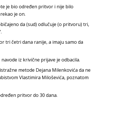
 je bio određen pritvor i nije bilo
rekao je on.
bičajeno da (sud) odlučuje (o pritvoru) tri,
.
 tri četri dana ranije, a imaju samo da
 navode iz krivične prijave je odbacila.
ne istražne metode Dejana Milenkovića da ne
 ubistvom Vlastimira Miloševića, poznatom
određen pritvor do 30 dana.