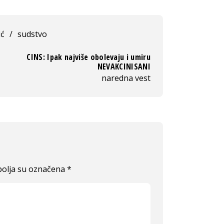
ić
/
sudstvo
CINS: Ipak najviše obolevaju i umiru
NEVAKCINISANI
naredna vest
olja su označena
*