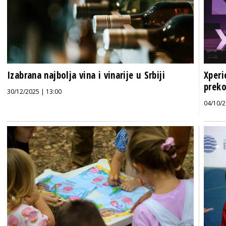
Izabrana najbolja vina i vinarije u Srbiji
Xperi
preko
30/12/2025 | 13:00
04/10/2