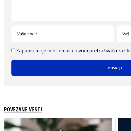
Zapamti moje ime i email u ovom pretraživaču za sl
POVEZANE VESTI