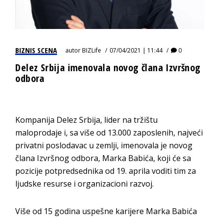
BIZNIS SCENA
autor
BIZLife
07/04/2021 | 11:44
0
Delez Srbija imenovala novog člana Izvršnog
odbora
Kompanija Delez Srbija, lider na tržištu
maloprodaje i, sa više od 13.000 zaposlenih, najveći
privatni poslodavac u zemlji, imenovala je novog
člana Izvršnog odbora, Marka Babića, koji će sa
pozicije potpredsednika od 19. aprila voditi tim za
ljudske resurse i organizacioni razvoj.
Više od 15 godina uspešne karijere Marka Babića