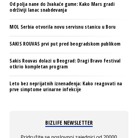
Od polja nane do žvakaće gume: Kako Mars gradi
održiviji lanac snabdevanja
MOL Serbia otvorila novu servisnu stanicu u Boru
SAKIS ROUVAS prvi put pred beogradskom publikom
Sakis Rouvas dolazi u Beograd: Dragi Bravo Festival
otkrio kompletan program
Leto bez neprijatnih iznenađenja: Kako reagovati na
prve simptome urinarne infekcije
BIZLIFE NEWSLETTER
Pridružite se poslovnoj zajednici od 20000