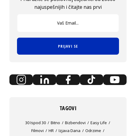
najuspešnijih i čitajte nas prvi
PRIJAVI SE
TAGOVI
30 Ispod 30
Bitno
Bizbendovi
Easy Life
Filmovi
HR
Izjava Dana
Odrzime