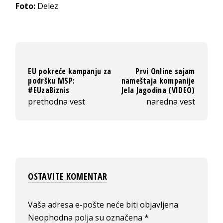
Foto:
Delez
EU pokreće kampanju za
Prvi Online sajam
podršku MSP:
nameštaja kompanije
#EUzaBiznis
Jela Jagodina (VIDEO)
prethodna vest
naredna vest
OSTAVITE KOMENTAR
Vaša adresa e-pošte neće biti objavljena.
Neophodna polja su označena
*