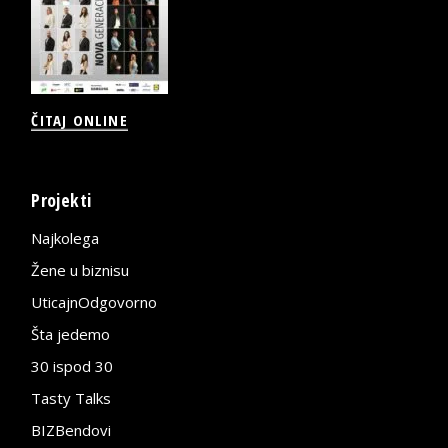
ČITAJ ONLINE
Projekti
Najkolega
Žene u biznisu
UticajnOdgovorno
Šta jedemo
30 ispod 30
Tasty Talks
BIZBendovi