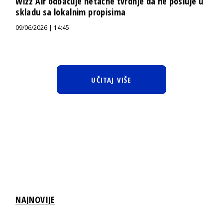
Wizz Air odbacuje netačne tvrdnje da ne posluje u
skladu sa lokalnim propisima
09/06/2026 | 14:45
UČITAJ VIŠE
NAJNOVIJE