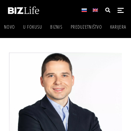
NOVO
U FOKUSU
BIZNIS
PREDUZETNIŠTVO
KARIJERA