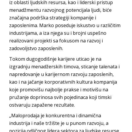
iz oblasti ljudskih resursa, kao i liderski pristup
menadžmentu razvojnog potencijala ljudi, biće
značajna podrška strategiji kompanije i
zaposlenima. Marko poseduje iskustvo u različitim
industrijama, a iza njega su i brojni uspešno
realizovani projekti sa fokusom na razvoj i
zadovoljstvo zaposlenih.
Tokom dugogodišnje karijere uticao je na
izgradnju menadžerskih timova, sticanje talenata i
napredovanje u karijernom razvoju zaposlenih,
kao i na jačanje korporativnih kultura kompanija
koje promovišu najbolje prakse i motivišu na
pružanje doprinosa svih pojedinaca koji timski
ostvaruju zapažene rezultate.
„Maloprodaja je konkurentna i dinamična
industrija i naše tržište je u punom razvoju, a
pozicija odličnog lidera sektora za ljudske resurse