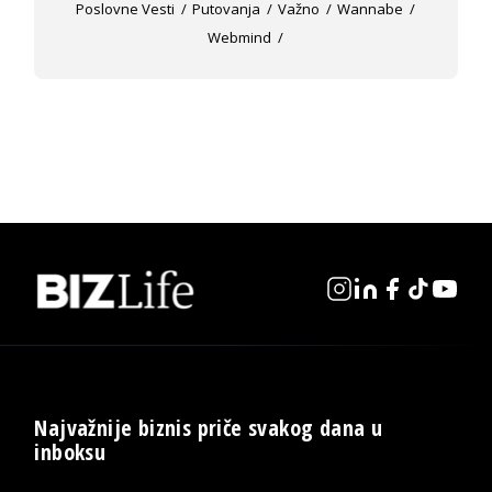
Poslovne Vesti
Putovanja
Važno
Wannabe
Webmind
Najvažnije biznis priče svakog dana u
inboksu