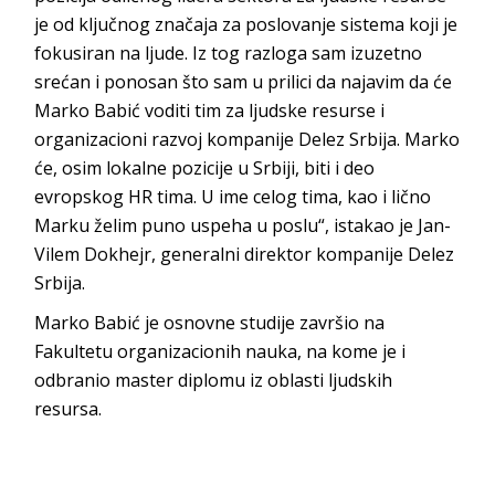
je od ključnog značaja za poslovanje sistema koji je
fokusiran na ljude. Iz tog razloga sam izuzetno
srećan i ponosan što sam u prilici da najavim da će
Marko Babić voditi tim za ljudske resurse i
organizacioni razvoj kompanije Delez Srbija. Marko
će, osim lokalne pozicije u Srbiji, biti i deo
evropskog HR tima. U ime celog tima, kao i lično
Marku želim puno uspeha u poslu“, istakao je Jan-
Vilem Dokhejr, generalni direktor kompanije Delez
Srbija.
Marko Babić je osnovne studije završio na
Fakultetu organizacionih nauka, na kome je i
odbranio master diplomu iz oblasti ljudskih
resursa.