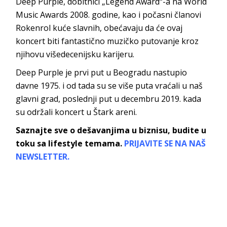
Deep Purple, dobitnici „Legend Award“-a na World
Music Awards 2008. godine, kao i počasni članovi
Rokenrol kuće slavnih, obećavaju da će ovaj
koncert biti fantastično muzičko putovanje kroz
njihovu višedecenijsku karijeru.
Deep Purple je prvi put u Beogradu nastupio
davne 1975. i od tada su se više puta vraćali u naš
glavni grad, poslednji put u decembru 2019. kada
su
održali koncert u Štark areni
.
Saznajte sve o dešavanjima u biznisu, budite u
toku sa lifestyle temama.
PRIJAVITE SE NA NAŠ
NEWSLETTER.