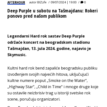
AFTERHOUR
autor
BIZLife
09/07/2024 | 19:00
0
Deep Purple u subotu na Tašmajdanu: Rokeri
ponovo pred našom publikom
Legendarni Hard rok sastav Deep Purple
održaće koncert na beogradskom stadionu
Tašmajdan, 13. jula 2024. godine, najavio je
Skymusic.
Kultni hard rok bend zapaliće beogradsku publiku
izvođenjem svojih najvećih hitova, uključujući
kultne numere poput „Smoke on the Water“,
„Highway Star“, „Child in Time“ i mnoge druge koje
su ostavile neizbrisiv trag u istoriji svetske rok
scene, poručuju organizatori.