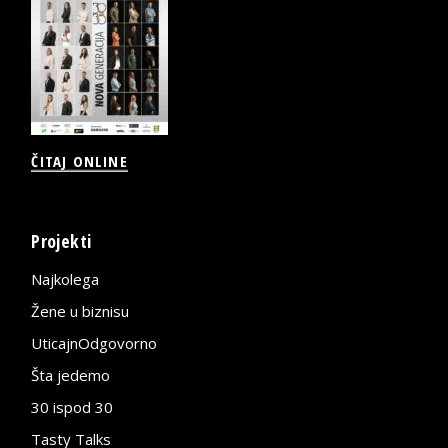
ČITAJ ONLINE
Projekti
Najkolega
Žene u biznisu
UticajnOdgovorno
Šta jedemo
30 ispod 30
Tasty Talks