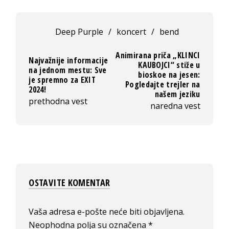
Deep Purple
/
koncert
/
bend
Animirana priča „KLINCI
Najvažnije informacije
KAUBOJCI“ stiže u
na jednom mestu: Sve
bioskoe na jesen:
je spremno za EXIT
Pogledajte trejler na
2024!
našem jeziku
prethodna vest
naredna vest
OSTAVITE KOMENTAR
Vaša adresa e-pošte neće biti objavljena.
Neophodna polja su označena
*