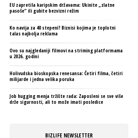
EU zapretila karipskim državama: Ukinite „zlatne
pasoše“ ili gubite bezvizni režim
Ko navija za 40 stepeni? Biznisi kojima je toplotni
talas najbolja reklama
Ovo su najgledaniji filmovi na striming platformama
u 2026. godini
Holivudska bioskopska renesansa: Četiri filma, četiri
milijarde i jedna velika poruka
Job hugging menja tržište rada: Zaposleni se sve više
drže sigurnosti, ali to može imati posledice
BIZLIFE NEWSLETTER