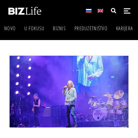
NOVO
U FOKUSU
BIZNIS
PREDUZETNIŠTVO
KARIJERA