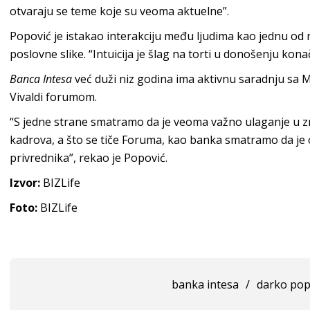
otvaraju se teme koje su veoma aktuelne”.
Popović je istakao interakciju među ljudima kao jednu od 
poslovne slike. “Intuicija je šlag na torti u donošenju kon
Banca Intesa
već duži niz godina ima aktivnu saradnju s
Vivaldi forumom.
“S jedne strane smatramo da je veoma važno ulaganje u zn
kadrova, a što se tiče Foruma, kao banka smatramo da je 
privrednika”, rekao je Popović.
Izvor:
BIZLife
Foto:
BIZLife
banka intesa
/
darko pop