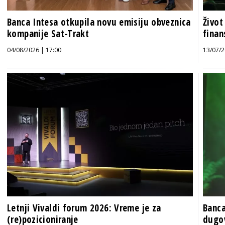
Banca Intesa otkupila novu emisiju obveznica
Život
kompanije Sat-Trakt
finan
04/08/2026 | 17:00
13/07/2
Letnji Vivaldi forum 2026: Vreme je za
Banca
(re)pozicioniranje
dugov