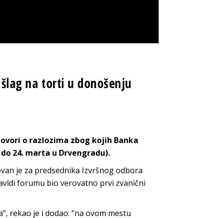
 šlag na torti u donošenju
govori o razlozima zbog kojih Banka
 do 24. marta u Drvengradu).
van je za predsednika Izvršnog odbora
avldi forumu bio verovatno prvi zvanični
a”, rekao je i dodao: “na ovom mestu