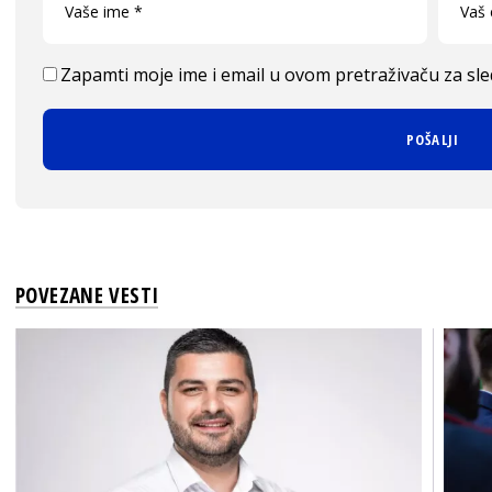
Zapamti moje ime i email u ovom pretraživaču za sl
POVEZANE VESTI