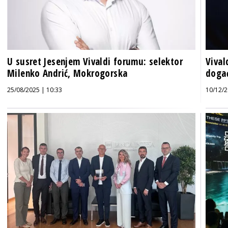
U susret Jesenjem Vivaldi forumu: selektor
Vival
Milenko Andrić, Mokrogorska
događ
25/08/2025 | 10:33
10/12/2