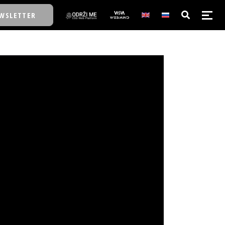
WSLETTER
E/SCHOOL
E/SCHOOL
A
A