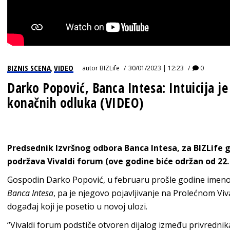
BIZNIS SCENA
VIDEO
autor
BIZLife
30/01/2023 | 12:23
0
,
Darko Popović, Banca Intesa: Intuicija je
konačnih odluka (VIDEO)
Predsednik Izvršnog odbora Banca Intesa, za BIZLife 
podržava Vivaldi forum (ove godine biće održan od 22.
Gospodin Darko Popović, u februaru prošle godine imeno
Banca Intesa
, pa je njegovo pojavljivanje na Prolećnom Viv
događaj koji je posetio u novoj ulozi.
“Vivaldi forum podstiče otvoren dijalog između privrednik