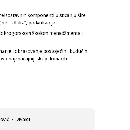
neizostavnih komponenti u sticanju šire
ačnih odluka”, podvukao je.
a Mokrogorskom školom menadžmenta i
anje i obrazovanje postojećih i budućih
ovo najznačajniji skup domaćih
ović
/
vivaldi