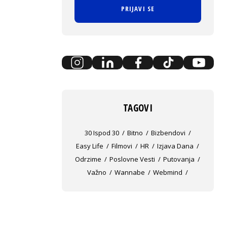
PRIJAVI SE
TAGOVI
30 Ispod 30
Bitno
Bizbendovi
Easy Life
Filmovi
HR
Izjava Dana
Odrzime
Poslovne Vesti
Putovanja
Važno
Wannabe
Webmind