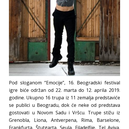
Pod sloganom “Emocije”, 16. Beogradski festival
igre biće održan od 22. marta do 12. aprila 2019.
godine. Ukupno 16 trupa iz 11 zemalja predstaviće
se publici u Beogradu, dok će neke od predstava
gostovati u Novom Sadu i Vršcu. Trupe stižu iz
Grenobla, Liona, Antverpena, Rima, Barselone,
Frankfurta, Štutgarta, Seula, Filadelfije, Tel Aviva,