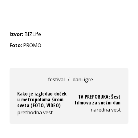
Izvor:
BIZLife
Foto:
PROMO
festival
/
dani igre
Kako je izgledao doček
TV PREPORUKA: Šest
u metropolama širom
filmova za snežni dan
sveta (FOTO, VIDEO)
naredna vest
prethodna vest