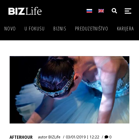
NOVO
U FOKUSU
BIZNIS
PREDUZETNIŠTVO
KARIJERA
AFTERHOUR
autor
BIZLife
03/01/2019 | 12:22
0