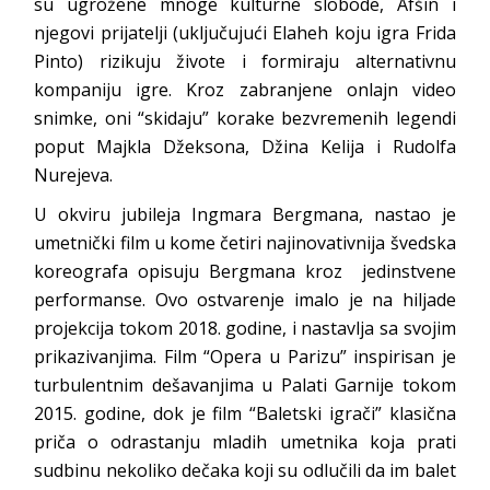
su ugrožene mnoge kulturne slobode, Afšin i
njegovi prijatelji (uključujući Elaheh koju igra Frida
Pinto) rizikuju živote i formiraju alternativnu
kompaniju igre. Kroz zabranjene onlajn video
snimke, oni “skidaju” korake bezvremenih legendi
poput Majkla Džeksona, Džina Kelija i Rudolfa
Nurejeva.
U okviru jubileja Ingmara Bergmana, nastao je
umetnički film u kome četiri najinovativnija švedska
koreografa opisuju Bergmana kroz jedinstvene
performanse. Ovo ostvarenje imalo je na hiljade
projekcija tokom 2018. godine, i nastavlja sa svojim
prikazivanjima. Film “Opera u Parizu” inspirisan je
turbulentnim dešavanjima u Palati Garnije tokom
2015. godine, dok je film “Baletski igrači” klasična
priča o odrastanju mladih umetnika koja prati
sudbinu nekoliko dečaka koji su odlučili da im balet