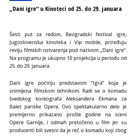
„Dani igre“ u Kinoteci od 25. do 29. januara
Šesti put za redom, Beogradski festival igre,
Jugoslovenska kinoteka i Vip mobile, priređuju
reviju filmskih ostvarenja pod nazivom „Dani igre“.
Na programu je ukupno 10 projekcija u periodu od
25. do 29. januara.
Dani igre počinju predstavom “Igra” koja je
snimljena filmskom tehnikom. Radi se o komadu
švedskog koreografa Aleksandera Ekmana za
Balet pariske Opere. Ovo spektakularno delo je
premijerno prikazano prošle godine na sceni
Opere Garnije, i odmah pretočeno u film jer su
producenti bili svesni da je reč o komadu koji zbog