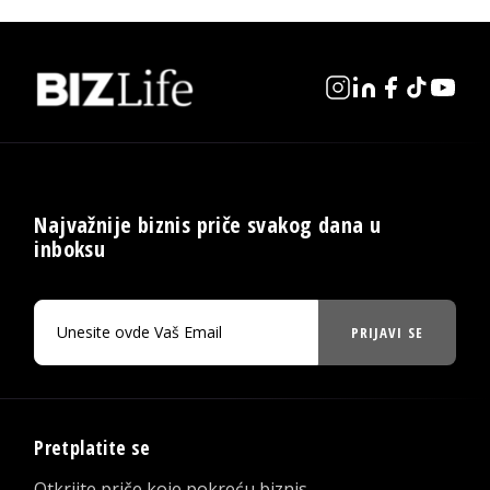
Najvažnije biznis priče svakog dana u
inboksu
PRIJAVI SE
Pretplatite se
Otkrijte priče koje pokreću biznis