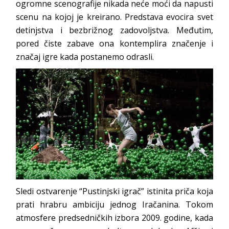
ogromne scenografije nikada neće moći da napusti
scenu na kojoj je kreirano. Predstava evocira svet
detinjstva i bezbrižnog zadovoljstva. Međutim,
pored čiste zabave ona kontemplira značenje i
značaj igre kada postanemo odrasli.
Sledi ostvarenje “Pustinjski igrač” istinita priča koja
prati hrabru ambiciju jednog Iračanina. Tokom
atmosfere predsedničkih izbora 2009. godine, kada