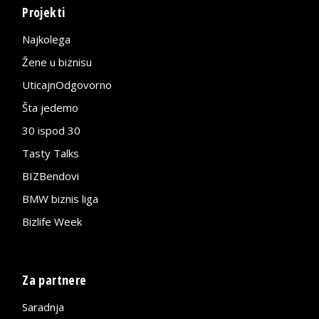
Projekti
Najkolega
Žene u biznisu
UticajnOdgovorno
Šta jedemo
30 ispod 30
Tasty Talks
BIZBendovi
BMW biznis liga
Bizlife Week
Za partnere
Saradnja