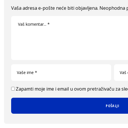
Vaša adresa e-pošte neće biti objavljena.
Neophodna p
Zapamti moje ime i email u ovom pretraživaču za sl