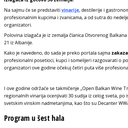
Na sajmu će se predstaviti
vinarije
, destilerije i gastro
profesionalnim kupcima i zvanicama, a od sutra do nedelje 
organizatori.
Polovina izlagača je iz zemalja članica Otvorenog Balkana i
21 iz Albanije.
Kako je navedeno, do sada je preko portala sajma
zakaza
profesionalni posetioci, kupci i somelijeri razgovarati o 
organizatori ove godine očekuj četiri puta više profesion
I ove godine održaće se takmičenje „Open Balkan Wine Tro
regionalnih vinarija ocenjivati 30 sudija iz celog sveta, po
svetskim vinskim nadmetanjima, kao što su Decanter WW
Program u šest hala