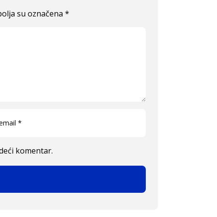
olja su označena
*
edeći komentar.