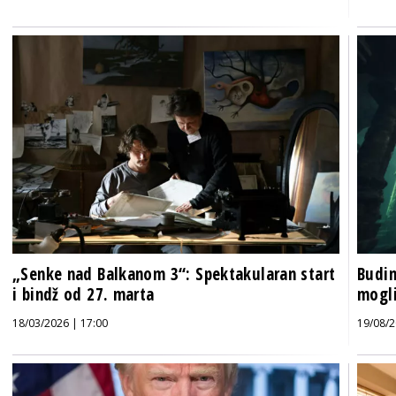
„Senke nad Balkanom 3“: Spektakularan start
Budim
i bindž od 27. marta
mogli
18/03/2026 | 17:00
19/08/2