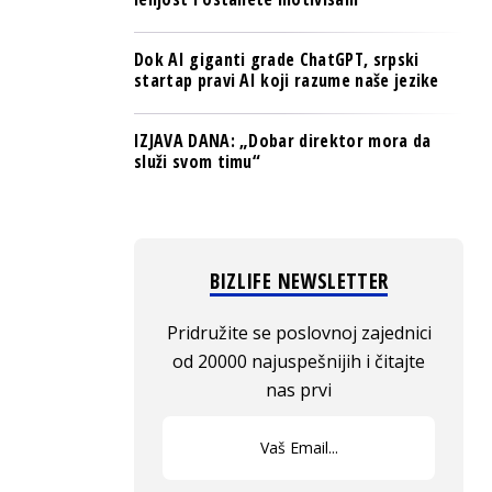
Dok AI giganti grade ChatGPT, srpski
startap pravi AI koji razume naše jezike
IZJAVA DANA: „Dobar direktor mora da
služi svom timu“
BIZLIFE NEWSLETTER
Pridružite se poslovnoj zajednici
od 20000 najuspešnijih i čitajte
nas prvi