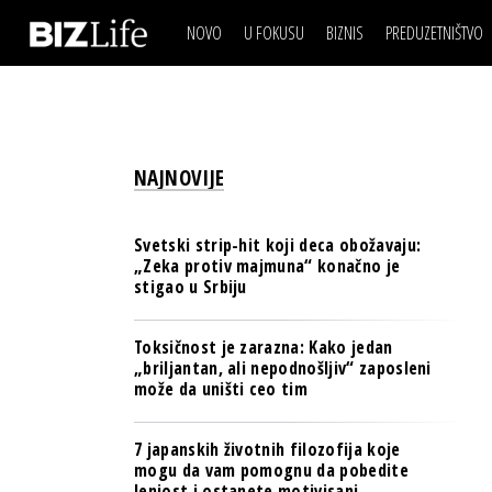
NOVO
U FOKUSU
BIZNIS
PREDUZETNIŠTVO
IZJAVA DANA
BIZNIS SCENA
VIDEO
REAL ESTATE
IZJAVA DANA
BIZNIS SCENA
BREND I KOMUNIKACI
VIDEO
REAL ESTATE
ESG & ENERGY
NAJNOVIJE
BREND I KOMUNIKACI
BANKE
ESG & ENERGY
OSIGURANJE
Svetski strip-hit koji deca obožavaju:
BANKE
„Zeka protiv majmuna“ konačno je
TECH I AI
stigao u Srbiju
OSIGURANJE
BIZNIS & SPORT
TECH I AI
Toksičnost je zarazna: Kako jedan
PULS REGIONA
„briljantan, ali nepodnošljiv“ zaposleni
BIZNIS & SPORT
može da uništi ceo tim
NOVO NA RAFU
PULS REGIONA
7 japanskih životnih filozofija koje
NOVO NA RAFU
mogu da vam pomognu da pobedite
lenjost i ostanete motivisani