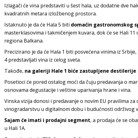
Izlagači će vina predstaviti u šest hala, uz dodatne dve ha
kvadratnih metara izložbenog prostora.
Istaknuto je da će Hala 5 biti
domaćin gastronomskog s
masterklasovima i takmičenjem kuvara, dok će se Hali 11 
regiona Balkana.
Precizirano je da će Hala 1 biti posvećena vinima iz Srbije
4 predstavljati vina iz celog sveta.
Takođe,
na galeriji Hale 1 biće zastupljene destilerije
Posetioci će pored ostalog moći da čuju predavanja o mar
osnovama degustacije i veštine uparivanja hrane i vina.
Vinska vizija donosi i predavanje o novim EU pravilima za 
vinogradarstvu u digitalnom dobu i budućnosti održivog v
Sajam će imati i prodajni segment
, a prodaja će se oba
u Hali 1A.