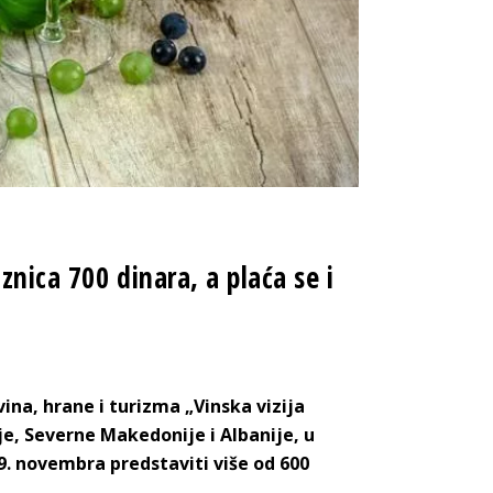
nica 700 dinara, a plaća se i
na, hrane i turizma „Vinska vizija
e, Severne Makedonije i Albanije, u
9. novembra predstaviti više od 600