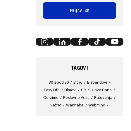
PRIJAVI SE
TAGOVI
30 Ispod 30
Bitno
Bizbendovi
Easy Life
Filmovi
HR
Izjava Dana
Odrzime
Poslovne Vesti
Putovanja
Važno
Wannabe
Webmind