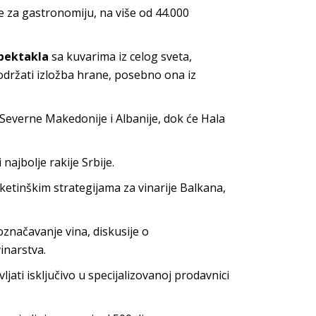
le za gastronomiju, na više od 44.000
pektakla
sa kuvarima iz celog sveta,
održati izložba hrane, posebno ona iz
, Severne Makedonije i Albanije, dok će Hala
i najbolje rakije Srbije.
ketinškim strategijama za vinarije Balkana,
označavanje vina, diskusije o
inarstva.
vljati isključivo u specijalizovanoj prodavnici