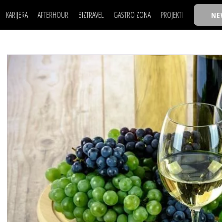
KARIJERA
AFTERHOUR
BIZTRAVEL
GASTRO ZONA
PROJEKTI
NE
POSAO
FILM I SCENA
NAJKOLEGA
LJUDI (HR)
KNJIGE
TASTY TALKS
POSAO
FILM I SCENA
NAJKOLEGA
JE
MOJ UGAO
AUTO SVET
30 ISPOD 30
LJUDI (HR)
KNJIGE
TASTY TALKS
USAVRŠAVANJE
STIL
BACK TO OFFIC
JE
MOJ UGAO
AUTO SVET
30 ISPOD 30
KNOW-HOW
WELLBEING
BIZBENDOVI
USAVRŠAVANJE
STIL
BACK TO OFFIC
BIZKOLEGIJUM
KNOW-HOW
WELLBEING
BIZBENDOVI
BMW BIZNIS LIG
BIZKOLEGIJUM
BIZLIFE WEEK
BMW BIZNIS LIG
IZJAVA GODINE
BIZLIFE WEEK
IZJAVA GODINE