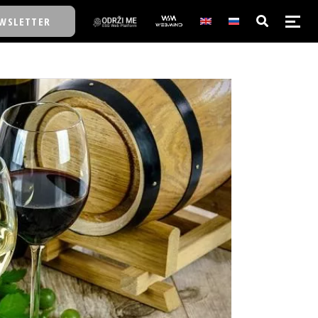
WSLETTER
E/SCHOOL
E/SCHOOL
A
A