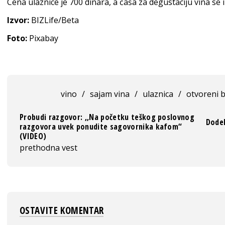
Cena ulaznice je 700 dinara, a čaša za degustaciju vina se 
Izvor:
BIZLife/Beta
Foto:
Pixabay
vino
/
sajam vina
/
ulaznica
/
otvoreni 
Probudi razgovor: ,,Na početku teškog poslovnog
Dodel
razgovora uvek ponudite sagovornika kafom“
(VIDEO)
prethodna vest
OSTAVITE KOMENTAR