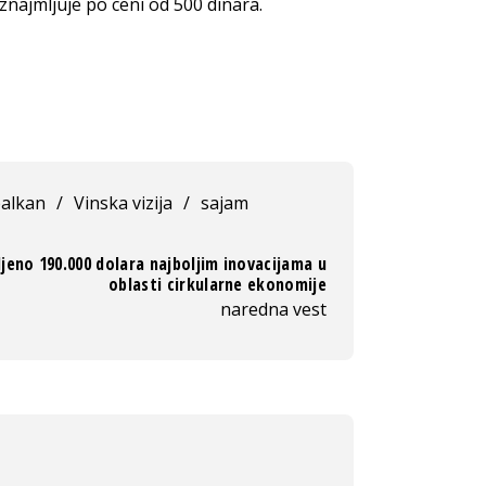
iznajmljuje po ceni od 500 dinara.
balkan
/
Vinska vizija
/
sajam
jeno 190.000 dolara najboljim inovacijama u
oblasti cirkularne ekonomije
naredna vest