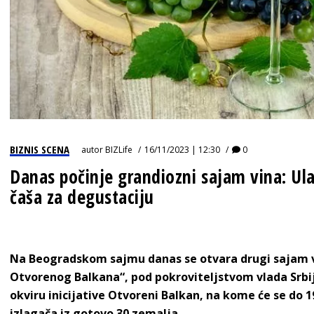
BIZNIS SCENA
autor
BIZLife
16/11/2023 | 12:30
0
Danas počinje grandiozni sajam vina: Ulaz
čaša za degustaciju
Na Beogradskom sajmu danas se otvara drugi sajam vi
Otvorenog Balkana“, pod pokroviteljstvom vlada Srbij
okviru inicijative Otvoreni Balkan, na kome će se do 1
izlagača iz gotovo 30 zemalja.