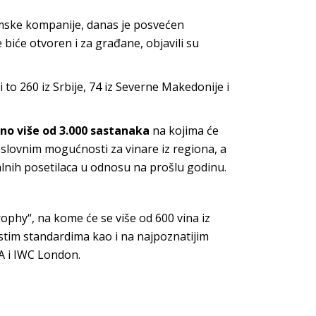
nomske kompanije, danas je posvećen
biće otvoren i za građane, objavili su
 to 260 iz Srbije, 74 iz Severne Makedonije i
no više od 3.000 sastanaka
na kojima će
poslovnim mogućnosti za vinare iz regiona, a
alnih posetilaca u odnosu na prošlu godinu.
phy“, na kome će se više od 600 vina iz
 istim standardima kao i na najpoznatijim
A i IWC London.