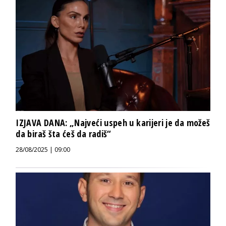
IZJAVA DANA: „Najveći uspeh u karijeri je da možeš
da biraš šta ćeš da radiš“
28/08/2025 | 09:00