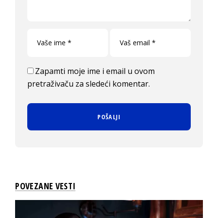
Zapamti moje ime i email u ovom
pretraživaču za sledeći komentar.
POVEZANE VESTI