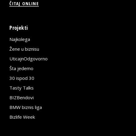
ČITAJ ONLINE
Projekti
Najkolega
Žene u biznisu
UticajnOdgovorno
Šta jedemo
30 ispod 30
Tasty Talks
BIZBendovi
BMW biznis liga
Bizlife Week