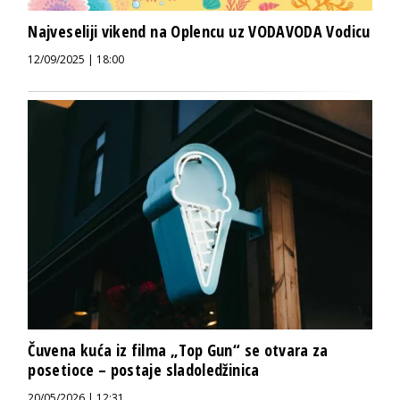
Najveseliji vikend na Oplencu uz VODAVODA Vodicu
12/09/2025 | 18:00
Čuvena kuća iz filma „Top Gun“ se otvara za
posetioce – postaje sladoledžinica
20/05/2026 | 12:31