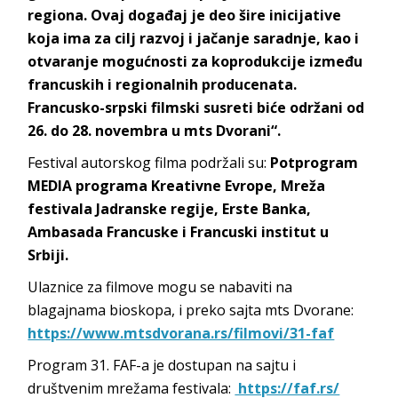
regiona. Ovaj događaj je deo šire inicijative
koja ima za cilj razvoj i jačanje saradnje, kao i
otvaranje mogućnosti za koprodukcije između
francuskih i regionalnih producenata.
Francusko-srpski filmski susreti biće održani od
26. do 28. novembra u mts Dvorani
“.
Festival autorskog filma podržali su:
Potprogram
MEDIA programa Kreativne Evrope, Mreža
festivala Jadranske regije, Erste Banka,
Ambasada Francuske i Francuski institut u
Srbiji.
Ulaznice za filmove mogu se nabaviti na
blagajnama bioskopa, i preko sajta mts Dvorane:
https://www.mtsdvorana.rs/filmovi/31-faf
Program 31. FAF-a je dostupan na sajtu i
društvenim mrežama festivala:
https://faf.rs/