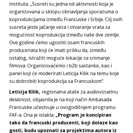
instituta: „Susreti su jedna od aktivnosti koja je
organizovana u sklopu obnavljanja sporazuma o
koprodukcijama između Francuske i Srbije. Cilj ovih
susreta jeste jačanje veza i otvaranje vrata za
mogućnost koprodukcija između naše dve zemlje.
Ove godine ćemo ugostiti osam francuskih
producenata koji će imati priliku da, između
ostalog, istražiti moguće lokacije za snimanje
filmova. Organizovaćemo i b2b sastanke, kao i
panel koji će moderirati Leticija Kilik na temu koje
su dobrobiti koprodukcija sa Francuskom“.
Leticija Kilik,
regionalna ataše za audiovizuelnu
delatnost, objasnila je na koji način Ambasada
Francuske učestvuje u ovogodišnjem programu
FAF-a. Ona je istakla:
„
Program je koncipiran
tako da francuski producenti, koji dolaze kao
gosti, budu upoznati sa projektima autora iz