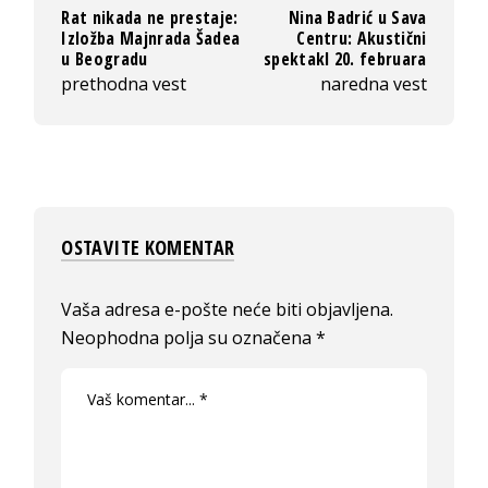
Rat nikada ne prestaje:
Nina Badrić u Sava
Izložba Majnrada Šadea
Centru: Akustični
u Beogradu
spektakl 20. februara
prethodna vest
naredna vest
OSTAVITE KOMENTAR
Vaša adresa e-pošte neće biti objavljena.
Neophodna polja su označena
*