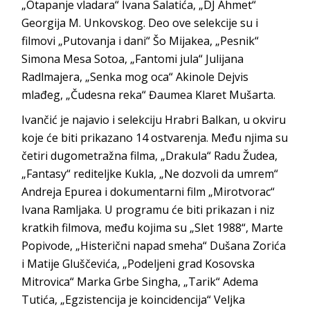
„Otapanje vladara“ Ivana Salatića, „DJ Ahmet“
Georgija M. Unkovskog. Deo ove selekcije su i
filmovi „Putovanja i dani“ Šo Mijakea, „Pesnik“
Simona Mesa Sotoa, „Fantomi jula“ Julijana
Radlmajera, „Senka mog oca“ Akinole Dejvis
mlađeg, „Čudesna reka“ Đaumea Klaret Mušarta.
Ivančić je najavio i selekciju Hrabri Balkan, u okviru
koje će biti prikazano 14 ostvarenja. Među njima su
četiri dugometražna filma, „Drakula“ Radu Žudea,
„Fantasy“ rediteljke Kukla, „Ne dozvoli da umrem“
Andreja Epurea i dokumentarni film „Mirotvorac“
Ivana Ramljaka. U programu će biti prikazan i niz
kratkih filmova, među kojima su „Slet 1988“, Marte
Popivode, „Histerični napad smeha“ Dušana Zorića
i Matije Gluščevića, „Podeljeni grad Kosovska
Mitrovica“ Marka Grbe Singha, „Tarik“ Adema
Tutića, „Egzistencija je koincidencija“ Veljka