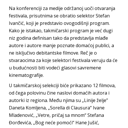
Na konferenciji za medije održanoj uoči otvaranja
festivala, prisutnima se obratio selektor Stefan
Ivančić, koji je predstavio ovogodišnji program.
Kako je istakao, takmičarski program je već dugi
niz godina definisan tako da predstavlja mlađe
autore i autore manje poznate domaćoj publici, a
ne isključivo debitantske filmove. Reč je o
stvaraocima za koje selektori festivala veruju da će
u budućnosti biti vodeći glasovi savremene
kinematografije.
U takmičarskoj selekciji biće prikazano 12 filmova,
od čega polovinu čine naslovi domaćih autora i
autorki iz regiona. Među njima su „Linije želje”
Daneta Komljena, „Sorella di Clausura“ Ivane
Mladenović, „Vetre, pričaj sa mnom“ Stefana
Đorđevića, „Bog neće pomoći“ Hane Jušić,