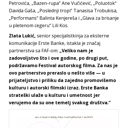
Petrovića, „Bazen-rupa“ Ane Vučićević, „Poluotok“
Davida Gaša, „Poslednji tropi“ Tanasisa Trobukisa,
„Performans“ Balinta Kenjereša i „Glava za brisanje
u pletenom cegeru“ Lili Kos.
Zlata Lukić,
senior specijalistkinja za eksterne
komunikacije Erste Banke, istakla je značaj
partnerstva sa FAF-om:
„Veliko nam je
zadovoljstvo što i ove godine, po drugi put,
podržavamo Festival autorskog filma. Za nas je
ovo partnerstvo preraslo u nešto više — u
prijateljstvo i priliku da zajedno promovišemo
kulturu i autorski filmski izraz. Erste Banka
strateški ulaže u kulturu i umetnost jer
verujemo da su one temelj svakog društva.“