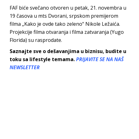
FAF biće svečano otvoren u petak, 21. novembra u
19 časova u mts Dvorani, srpskom premijerom
filma „Kako je ovde tako zeleno“ Nikole Ležaića.
Projekcije filma otvaranja i filma zatvaranja (Yugo
Florida) su rasprodate.
Saznajte sve o dešavanjima u biznisu, budite u
toku sa lifestyle temama.
PRIJAVITE SE NA NAŠ
NEWSLETTER