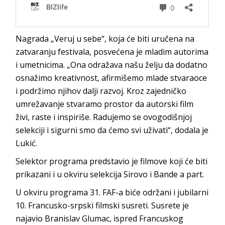
Nagrada „Veruj u sebe“, koja će biti uručena na
zatvaranju festivala, posvećena je mladim autorima
i umetnicima. „Ona odražava našu želju da dodatno
osnažimo kreativnost, afirmišemo mlade stvaraoce
i podržimo njihov dalji razvoj. Kroz zajedničko
umrežavanje stvaramo prostor da autorski film
živi, raste i inspiriše. Radujemo se ovogodišnjoj
selekciji i sigurni smo da ćemo svi uživati“, dodala je
Lukić.
Selektor programa predstavio je filmove koji će biti
prikazani i u okviru selekcija Sirovo i Bande a part.
U okviru programa 31. FAF-a biće održani i jubilarni
10. Francusko-srpski filmski susreti. Susrete je
najavio Branislav Glumac, ispred Francuskog