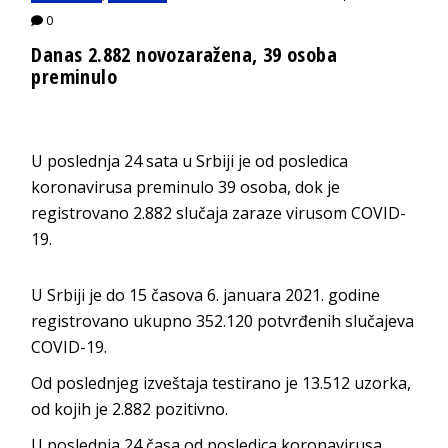
0
Danas 2.882 novozaražena, 39 osoba
preminulo
U poslednja 24 sata u Srbiji je od posledica
koronavirusa preminulo 39 osoba, dok je
registrovano 2.882 slučaja zaraze virusom COVID-
19.
U Srbiji je do 15 časova 6. januara 2021. godine
registrovano ukupno 352.120‬ potvrđenih slučajeva
COVID-19.
Od poslednjeg izveštaja testirano je 13.512 uzorka,
od kojih je 2.882 pozitivno.
U poslednja 24 časa od posledica koronavirusa