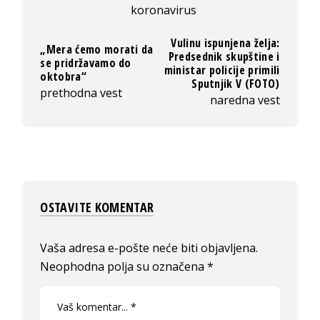
koronavirus
Vulinu ispunjena želja:
„Mera ćemo morati da
Predsednik skupštine i
se pridržavamo do
ministar policije primili
oktobra“
Sputnjik V (FOTO)
prethodna vest
naredna vest
OSTAVITE KOMENTAR
Vaša adresa e-pošte neće biti objavljena.
Neophodna polja su označena
*