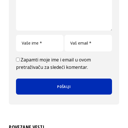
Zapamti moje ime i email u ovom
pretraživaču za sledeći komentar.
POVEZANE VESTI