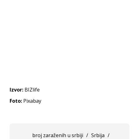
Izvor:
BIZlife
Foto:
Pixabay
broj zaraženih u srbiji
/
Srbija
/