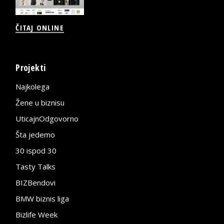
ČITAJ ONLINE
Projekti
Najkolega
Žene u biznisu
UticajnOdgovorno
Šta jedemo
30 ispod 30
Tasty Talks
BIZBendovi
BMW biznis liga
Bizlife Week