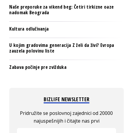
Naše preporuke za vikend beg: Četiri tirkizne oaze
nadomak Beograda
Kultura odlučivanja
U kojim gradovima generacija Z želi da živi? Evropa
zauzela polovinu liste
Zabava počinje pre zvižduka
BIZLIFE NEWSLETTER
Pridružite se poslovnoj zajednici od 20000
najuspešnijih i čitajte nas prvi