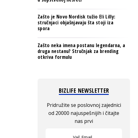
Zašto je Novo Nordisk tužio Eli Lilly:
stručnjaci objašnjavaju šta stoji iza
spora
Zašto neka imena postanu legendarna, a
druga nestanu? Stručnjak za brending
otkriva formulu
BIZLIFE NEWSLETTER
Pridružite se poslovnoj zajednici
od 20000 najuspešnijih i čitajte
nas prvi