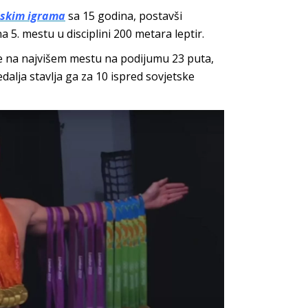
jskim igrama
sa 15 godina, postavši
a 5. mestu u disciplini 200 metara leptir.
je na najvišem mestu na podijumu 23 puta,
dalja stavlja ga za 10 ispred sovjetske