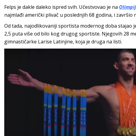
Felps je dakle daleko ispred svih. Učestvovao je na
Olimpi
najmlađi američki plivač u poslednjih 68 godina, i završio n
Od tada, najodlikovaniji sportista modernog doba stajao 
2,5 puta više od bilo kog drugog sportiste. Njegovih 28 me
gimnastičarke Larise Latinjine, koja je druga na listi.