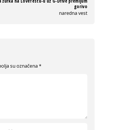
a žurka na Lovefestu-u uz G-Drive premijum
gorivo
naredna vest
olja su označena
*