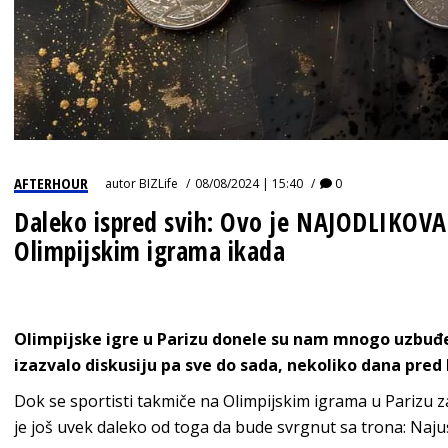
AFTERHOUR
autor
BIZLife
08/08/2024 | 15:40
0
Daleko ispred svih: Ovo je NAJODLIKOV
Olimpijskim igrama ikada
Olimpijske igre u Parizu donele su nam mnogo uzbuđe
izazvalo diskusiju pa sve do sada, nekoliko dana pred k
Dok se sportisti takmiče na Olimpijskim igrama u Parizu za
je još uvek daleko od toga da bude svrgnut sa trona: Najus