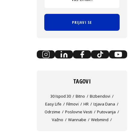
PRIJAVI SE
TAGOVI
30 Ispod 30
Bitno
Bizbendovi
Easy Life
Filmovi
HR
Izjava Dana
Odrzime
Poslovne Vesti
Putovanja
Važno
Wannabe
Webmind