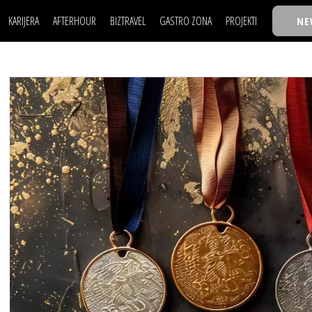
KARIJERA
AFTERHOUR
BIZTRAVEL
GASTRO ZONA
PROJEKTI
NE
POSAO
FILM I SCENA
NAJKOLEGA
LJUDI (HR)
KNJIGE
TASTY TALKS
POSAO
FILM I SCENA
NAJKOLEGA
JE
MOJ UGAO
AUTO SVET
30 ISPOD 30
LJUDI (HR)
KNJIGE
TASTY TALKS
USAVRŠAVANJE
STIL
BACK TO OFFIC
JE
MOJ UGAO
AUTO SVET
30 ISPOD 30
KNOW-HOW
WELLBEING
BIZBENDOVI
USAVRŠAVANJE
STIL
BACK TO OFFIC
BIZKOLEGIJUM
KNOW-HOW
WELLBEING
BIZBENDOVI
BMW BIZNIS LIG
BIZKOLEGIJUM
BIZLIFE WEEK
BMW BIZNIS LIG
IZJAVA GODINE
BIZLIFE WEEK
IZJAVA GODINE