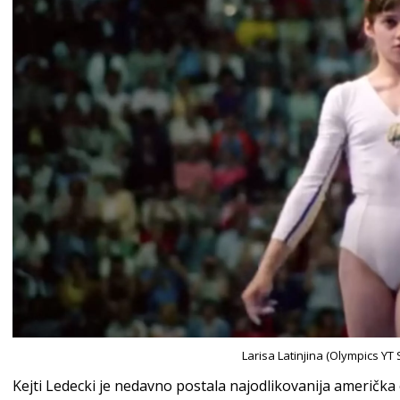
Larisa Latinjina (Olympics YT
Kejti Ledecki je nedavno postala najodlikovanija američka 