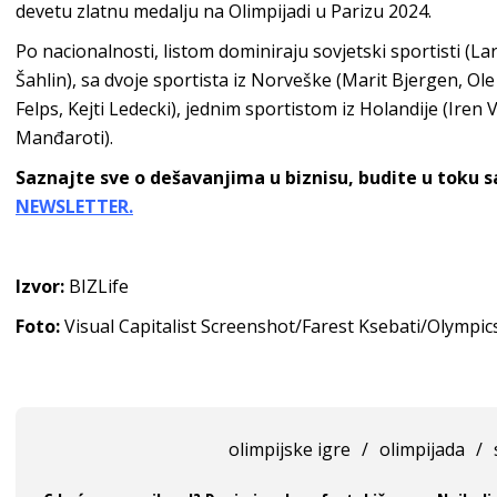
devetu zlatnu medalju na Olimpijadi u Parizu 2024.
Po nacionalnosti, listom dominiraju sovjetski sportisti (Lar
Šahlin), sa dvoje sportista iz Norveške (Marit Bjergen, Ole
Felps, Kejti Ledecki), jednim sportistom iz Holandije (Iren 
Manđaroti).
Saznajte sve o dešavanjima u biznisu, budite u toku 
NEWSLETTER.
Izvor:
BIZLife
Foto:
Visual Capitalist Screenshot/Farest Ksebati/Olymp
olimpijske igre
/
olimpijada
/