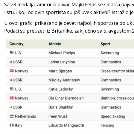
Sa 28 medalja, američki plivač Majkl Felps se smatra najve
listu, i koji od ovih sportista su još uvek aktivni? Istražio je
U ovoj grafici prikazano je devet najboljih sportista po u
Podaci su preuzeti iz Britanike, zaključno sa 5. avgustom 