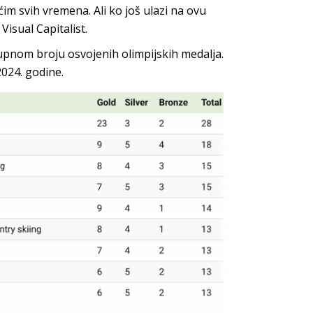
ćim svih vremena. Ali ko još ulazi na ovu
 Visual Capitalist.
kupnom broju osvojenih olimpijskih medalja.
2024. godine.