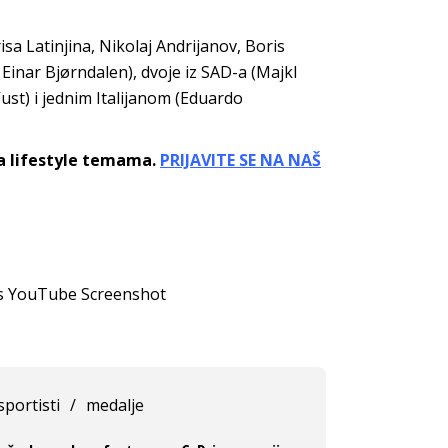
isa Latinjina, Nikolaj Andrijanov, Boris
 Einar Bjørndalen), dvoje iz SAD-a (Majkl
Vust) i jednim Italijanom (Eduardo
sa lifestyle temama.
PRIJAVITE SE NA NAŠ
ics YouTube Screenshot
sportisti
/
medalje