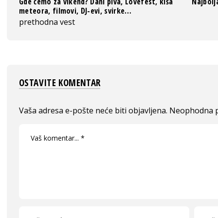
Gde ćemo za vikend? Dani piva, Lovefest, kiša
Najbolj
meteora, filmovi, DJ-evi, svirke…
prethodna vest
OSTAVITE KOMENTAR
Vaša adresa e-pošte neće biti objavljena.
Neophodna p