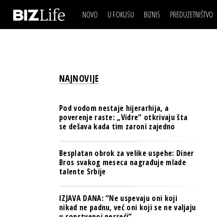
NOVO
U FOKUSU
BIZNIS
PREDUZETNIŠTVO
IZJAVA DANA
BIZNIS SCENA
VIDEO
REAL ESTATE
IZJAVA DANA
BIZNIS SCENA
BREND I KOMUNIKACI
VIDEO
REAL ESTATE
ESG & ENERGY
NAJNOVIJE
BREND I KOMUNIKACI
BANKE
ESG & ENERGY
OSIGURANJE
Pod vodom nestaje hijerarhija, a
BANKE
poverenje raste: „Vidre“ otkrivaju šta
TECH I AI
se dešava kada tim zaroni zajedno
OSIGURANJE
BIZNIS & SPORT
TECH I AI
Besplatan obrok za velike uspehe: Diner
PULS REGIONA
Bros svakog meseca nagrađuje mlade
BIZNIS & SPORT
talente Srbije
NOVO NA RAFU
PULS REGIONA
IZJAVA DANA: “Ne uspevaju oni koji
NOVO NA RAFU
nikad ne padnu, već oni koji se ne valjaju
u sopstvenoj nesreći”