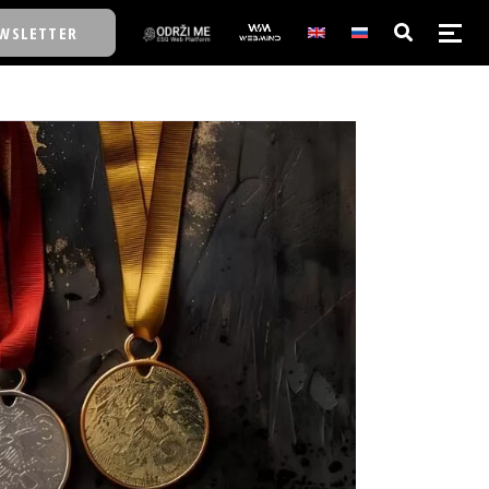
WSLETTER
E/SCHOOL
E/SCHOOL
A
A