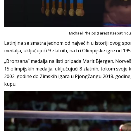
Michael Phelps (Farest Ksebati Y
Latinjina se smatra jednom od najvećih u istoriji ovog spor
medalja, uključujući 9 zlatnih, na tri Olimpijske igre od 19
„Bronzana“ medalja na listi pripada Marit Bjergen. Norvešk
15 olimpijskih medalja, uključujući 8 zlatnih, tokom svoje k
2002. godine do Zimskih igara u Pjongčangu 2018. godine,
kupu.