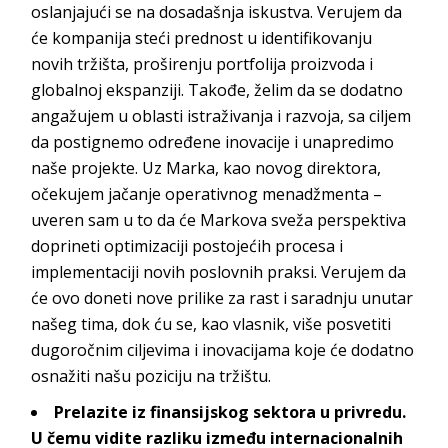
oslanjajući se na dosadašnja iskustva. Verujem da
će kompanija steći prednost u identifikovanju
novih tržišta, proširenju portfolija proizvoda i
globalnoj ekspanziji. Takođe, želim da se dodatno
angažujem u oblasti istraživanja i razvoja, sa ciljem
da postignemo određene inovacije i unapredimo
naše projekte. Uz Marka, kao novog direktora,
očekujem jačanje operativnog menadžmenta –
uveren sam u to da će Markova sveža perspektiva
doprineti optimizaciji postojećih procesa i
implementaciji novih poslovnih praksi. Verujem da
će ovo doneti nove prilike za rast i saradnju unutar
našeg tima, dok ću se, kao vlasnik, više posvetiti
dugoročnim ciljevima i inovacijama koje će dodatno
osnažiti našu poziciju n
a tržištu.
Prelazite
iz finansijskog sektora u privredu.
U čemu vidite razliku između
internacionalnih