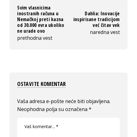
Svim vlasnicima
inostranih računa u
Dahlia: Inovacije
Nemačkoj preti kazna
inspirisane tradicijom
od 30.000 evra ukoliko
već čitav vek
ne urade ovo
naredna vest
prethodna vest
OSTAVITE KOMENTAR
Vaša adresa e-pošte neće biti objavljena.
Neophodna polja su označena
*