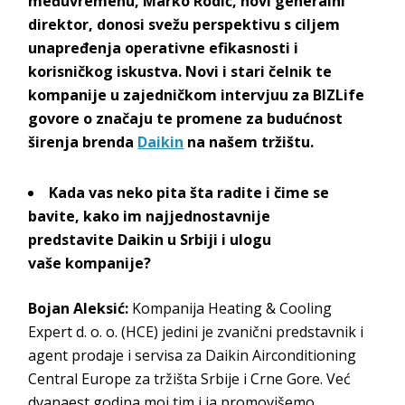
međuvremenu,
Marko
Rodić, novi generalni
direktor
, donosi svežu perspektivu s ciljem
unapređenja operativne efikasnosti i
korisničkog iskustva. Novi i stari čelnik te
kompanije u zajedničkom intervjuu za BIZLife
govore o značaju te promene za budućnost
širenja brenda
Daikin
na naše
m tržištu.
Kada vas neko pita šta radite i čime se
bavite,
kako im najjednostavnije
predstavite
Daikin
u Srbiji i ulogu
vaše
kompanije?
Bojan Aleksić
:
Kompanija
Heating & Cooling
Expert d. o.
o.
(HCE) jedini je zvanični predstavnik i
agent prodaje i servisa za
Daikin Airconditioning
Central Europe
za tržišta Srbije i Crne Gore. Već
dvanaest godina moj tim i ja promovišemo