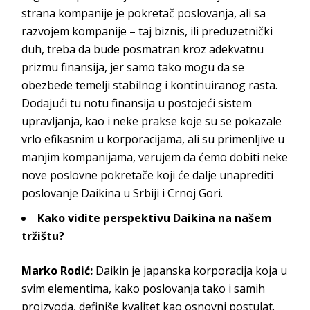
strana kompanije je pokretač poslovanja, ali sa
razvojem kompanije – taj biznis, ili preduzetnički
duh, treba da bude posmatran kroz adekvatnu
prizmu finansija, jer samo tako mogu da se
obezbede temelji stabilnog i kontinuiranog rasta.
Dodajući tu notu finansija u postojeći sistem
upravljanja, kao i neke prakse koje su se pokazale
vrlo efikasnim u korporacijama, ali su primenljive u
manjim kompanijama, verujem da ćemo dobiti neke
nove poslovne pokretače koji će dalje unaprediti
poslovanje
Daikina
u Srbiji i C
rnoj Gori.
Kako
vidite perspektivu
Daikina
na našem
tržištu?
Marko Rodić
:
Daikin
je japanska korporacija koja u
svim elementima, kako poslovanja tako i samih
proizvoda, definiše kvalitet kao osnovni postulat.