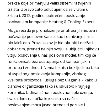
prakse koje primenjuju veliki sistemi razvijenih
tržišta. Upravo zato odlučujem da se vratim u
Srbiju i, 2012. godine, pokrećem poslovanje
osnivanjem kompanije
Heating &
Cooli
ng Expert
.
Mogu reći da je pronalaženje unutrašnjih motiva i
uočavanje poslovne šanse, kao i osnivanje firme,
bio lakši deo. Pravi izazov je bio okupiti i održati
dobar tim, preneti na njih svoju, a uključiti i njihovu
viziju poslovanja u naš poslovni model, tim koji će
funkcionisati bez odstupanja od kompanijskih
principa i vrednosti. Nema biznisa bez ljudi, pa tako
ni uspešnog poslovanja kompanije, visokog
kvaliteta proizvoda i usluga bez ulaganja – kako u
članove organizacije tako i u iskustvo krajnjeg
korisnika. U dinamičnom poslovnom okruženju,
svaka dodirna tačka korisnika sa našim
poslovanjem mora jasno prenositi poruke i