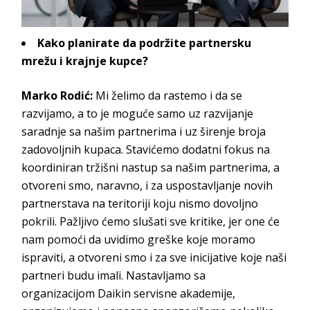
Kako
planirate da podržite partnersku
mrežu i krajnje kupce?
Marko Rodić
:
Mi želimo da rastemo i da se
razvijamo, a to je moguće samo uz razvijanje
saradnje sa našim partnerima i uz širenje broja
zadovoljnih kupaca. Stavićemo dodatni fokus na
koordiniran tržišni nastup sa našim partnerima, a
otvoreni smo, naravno, i za uspostavljanje novih
partnerstava na teritoriji koju nismo dovoljno
pokrili. Pažljivo ćemo slušati sve kritike, jer one će
nam pomoći da uvidimo greške koje moramo
ispraviti, a otvoreni smo i za sve inicijative koje naši
partneri budu imali. Nastavljamo sa
organizacijom
Daikin servisne akademije
,