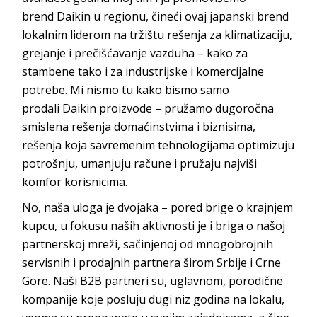
brend
Daikin
u regionu, čineći ovaj japanski brend
lokalnim liderom na tržištu rešenja za klimatizaciju,
grejanje i prečišćavanje vazduha – kako za
stambene tako i za industrijske i komercijalne
potrebe. Mi nismo tu kako bismo samo
prodali
Daikin
proizvode – pružamo dugoročna
smislena rešenja domaćinstvima i biznisima,
rešenja koja savremenim tehnologijama optimizuju
potrošnju, umanjuju račune i pružaju najviši
komfor ko
risnicima.
No, naša uloga je dvojaka – pored brige o krajnjem
kupcu, u fokusu naših aktivnosti je i briga o našoj
partnerskoj mreži, sačinjenoj od mnogobrojnih
servisnih i prodajnih partnera širom Srbije i Crne
Gore. Naši B2B partneri su, uglavnom, porodične
kompanije koje posluju dugi niz godina na lokalu,