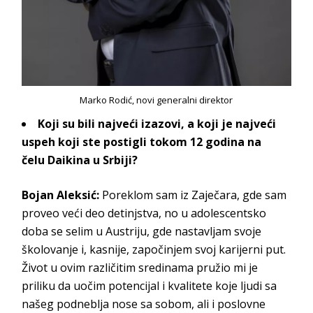
Marko Rodić, novi generalni direktor
Koji su bili najveći izazovi, a koji je najveći
uspeh
koji ste postigli tokom 12 godina na
čelu
Daikina
u Srbiji?
Bojan Aleksić
:
Poreklom sam iz Zaječara, gde sam
proveo veći deo detinjstva, no u adolescentsko
doba se selim u Austriju, gde nastavljam svoje
školovanje i, kasnije, započinjem svoj karijerni put.
Život u ovim različitim sredinama pružio mi je
priliku da uočim potencijal i kvalitete koje ljudi sa
našeg podneblja nose sa sobom, ali i poslovne