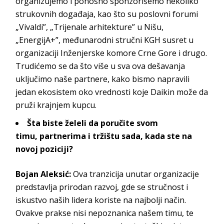
organizujemo i ponosno sponzorišemo nekoliko
strukovnih događaja, kao što su poslovni forumi
„Vivaldi”, „Trijenale arhitekture” u Nišu,
„EnergijA+”, međunarodni stručni KGH susret u
organizaciji Inženjerske komore Crne Gore i drugo.
Trudićemo se da što više u sva ova dešavanja
uključimo naše partnere, kako bismo napravili
jedan ekosistem oko vrednosti koje
Daikin
može da
pruži krajn
jem kupcu.
Šta biste želeli da poručite svom
timu,
partnerima i tržištu sada, kada ste na
novoj poziciji?
Bojan Aleksić
:
Ova tranzicija unutar organizacije
predstavlja prirodan razvoj, gde se stručnost i
iskustvo naših lidera koriste na najbolji način.
Ovakve prakse nisi nepoznanica našem timu, te