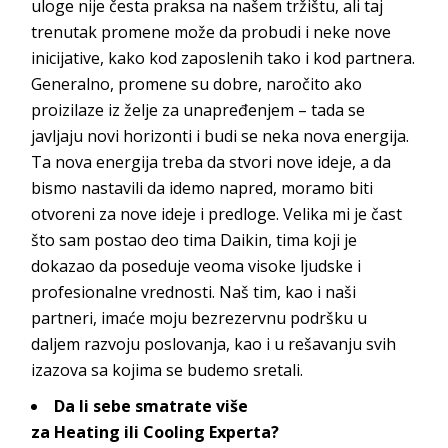
uloge nije česta praksa na našem tržištu, ali taj
trenutak promene može da probudi i neke nove
inicijative, kako kod zaposlenih tako i kod partnera.
Generalno, promene su dobre, naročito ako
proizilaze iz želje za unapređenjem – tada se
javljaju novi horizonti i budi se neka nova energija.
Ta nova energija treba da stvori nove ideje, a da
bismo nastavili da idemo napred, moramo biti
otvoreni za nove ideje i predloge. Velika mi je čast
što sam postao deo tima
Daikin
, tima koji je
dokazao da poseduje veoma visoke ljudske i
profesionalne vrednosti. Naš tim, kao i naši
partneri, imaće moju bezrezervnu podršku u
daljem razvoju poslovanja, kao i u rešavanju svih
izazova sa kojima se budem
o sretali.
Da li sebe smatrate više
za
Heating
ili
Cooling
Experta
?