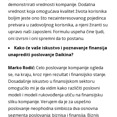
demonstrirati vrednosti kompanije. Dodatna
vrednost koja omogućava kvalitet života korisnika
boljim jeste ono što nezainteresovanog pojedinca
pretvara u zadovoljnog korisnika, a njeni žiranti su
upravo naši zaposleni. Formulu uspeha čine ljudi,
oni izvrsni i oni spremni da t
o
postanu.
Kako će vaše iskustvo i poznavanje finansija
unaprediti
poslovanje
Daikina
?
Marko Rodić
:
Celo poslovanje kompanije ogleda
se, na kraju, kroz njen rezultat i finansijsko stanje.
Dosadašnje iskustvo u finansijskom sektoru
omogućilo mi je da vidim kako različiti poslovni
modeli i modeli rukovođenja utiču na finansijsku
sliku kompanije. Verujem da je za uspešno
poslovanje neophodna simbioza dva osnovna
segmenta poslovanja: biznisa i finansija. Biznis