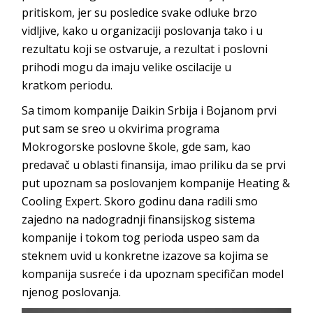
pritiskom, jer su posledice svake odluke brzo
vidljive, kako u organizaciji poslovanja tako i u
rezultatu koji se ostvaruje, a rezultat i poslovni
prihodi mogu da imaju velike oscilacije u
kratko
m
periodu.
Sa timom kompanije
Daikin Srbija
i Bojanom prvi
put sam se sreo u okvirima programa
Mokrogorske poslovne škole, gde sam, kao
predavač u oblasti finansija, imao priliku da se prvi
put upoznam sa poslovanjem kompanije
Heating
&
Cooling
Expert
. Skoro godinu dana radili smo
zajedno na nadogradnji finansijskog sistema
kompanije i tokom tog perioda uspeo sam da
steknem uvid u konkretne izazove sa kojima se
kompanija susreće i da upoznam specifičan model
njenog p
oslovanja.