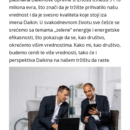
miliona evra, što znači da je tržište prihvatilo našu
vrednost i da je svesno kvaliteta koje stoji iza
imena
Daikin
. U svakodnevnom životu sve češće se
srećemo sa temama „zelene” energije i energetske
efikasnosti, što pokazuje da se, kao društvo,
okrećemo višim vrednostima. Kako mi, kao društvo,
budemo cenili te više vrednosti, tako će i
perspektiva
Daikina
na našem tržištu
da raste.