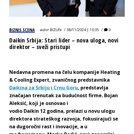
BIZNIS SCENA
autor
BIZLife
08/11/2024 | 10:35
0
Daikin Srbija: Stari lider – nova uloga, novi
direktor – sveži pristupi
Nedavna promena na čelu kompanije
Heating
& Cooling Expert
, zvaničnog predstavnika
Daikina
za Srbiju i Crnu Goru
, predstavlja
značajan trenutak za budućnost firme.
Bojan
Aleksić, koji je osnovao i
vodio
Daikin
12
godina,
prelazi u novu ulogu
direktora strateškog razvoja
, fokusirajući se
na dugoročni rast i inovacije, a u