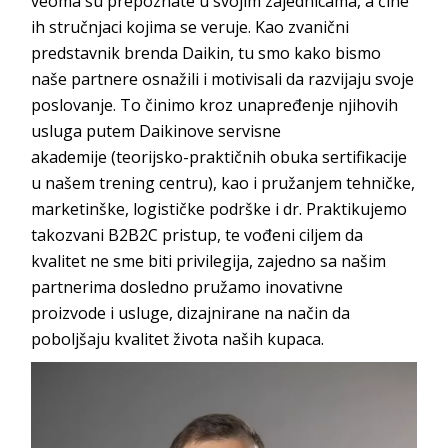
veoma su prepoznate u svojim zajednicama, a čine
ih stručnjaci kojima se veruje. Kao zvanični
predstavnik brenda
Daikin
, tu smo kako bismo
naše partnere osnažili i motivisali da razvijaju svoje
poslovanje. To činimo kroz unapređenje njihovih
usluga putem
Daikinove servisne
akademije
(teorijsko-praktičnih obuka sertifikacije
u našem trening centru), kao i pružanjem tehničke,
marketinške, logističke podrške i dr. Praktikujemo
takozvani B2B2C pristup, te vođeni ciljem da
kvalitet ne sme biti privilegija, zajedno sa našim
partnerima dosledno pružamo inovativne
proizvode i usluge, dizajnirane na način da
poboljšaju kvalitet života naš
ih kupaca.