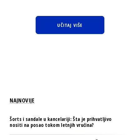
UČITAJ VIŠE
NAJNOVIJE
Šorts i sandale u kancelariji: Šta je prihvatljivo
nositi na posao tokom letnjih vrućina?