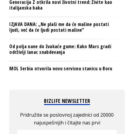
Generacija Z otkrila novi životni trend: Živite kao
italijanska baka
IZJAVA DANA: „Ne plaši me da će mašine postati
ljudi, već da će ljudi postati mašine“
Od polja nane do žvakaće gume: Kako Mars gradi
održiviji lanac snabdevanja
MOL Serbia otvorila novu servisnu stanicu u Boru
BIZLIFE NEWSLETTER
Pridružite se poslovnoj zajednici od 20000
najuspešnijih i čitajte nas prvi