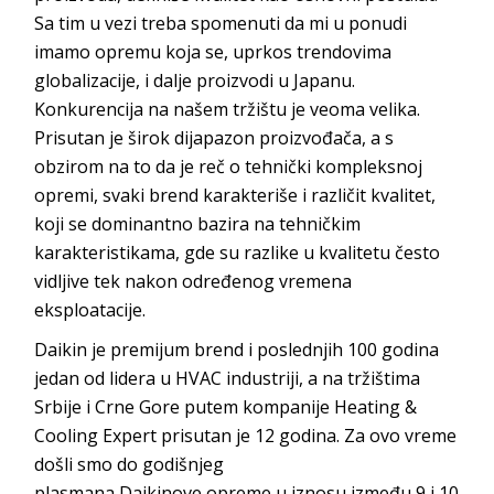
Sa tim u vezi treba spomenuti da mi u ponudi
imamo opremu koja se, uprkos trendovima
globalizacije, i dalje proizvodi u Japanu.
Konkurencija na našem tržištu je veoma velika.
Prisutan je širok dijapazon proizvođača, a s
obzirom na to da je reč o tehnički kompleksnoj
opremi, svaki brend karakteriše i različit kvalitet,
koji se dominantno bazira na tehničkim
karakteristikama, gde su razlike u kvalitetu često
vidljive tek nakon određenog vremena
eksp
loatacije.
Daikin
je premijum brend i poslednjih 100 godina
jedan od lidera u HVAC industriji, a na tržištima
Srbije i Crne Gore putem kompanije
Heating &
Cooling Expert
prisutan je 12 godina. Za ovo vreme
došli smo do godišnjeg
plasmana
Daikinove
opreme u iznosu između 9 i 10