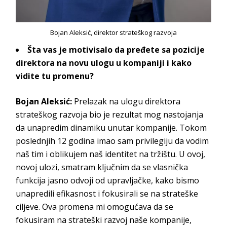
Bojan Aleksić, direktor strateškog razvoja
Šta vas je motivisalo da
pređete sa pozicije
direktora na novu ulogu u kompaniji i
kako
vidite tu promenu?
Bojan Aleksić
:
Prelazak na ulogu direktora
strateškog razvoja bio je rezultat mog nastojanja
da unapredim dinamiku unutar kompanije. Tokom
poslednjih 12 godina imao sam privilegiju da vodim
naš tim i oblikujem naš identitet na tržištu. U ovoj,
novoj ulozi, smatram ključnim da se vlasnička
funkcija jasno odvoji od upravljačke, kako bismo
unapredili efikasnost i fokusirali se na strateške
ciljeve. Ova promena mi omogućava da se
fokusiram na strateški razvoj naše kompanije,