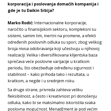
korporacija i poslovanja domaćih kompanija i
gde je tu
Daikin Srbija
?
Marko Rodić
:
Internacionalne korporacije,
naročito u finansijskom sektoru, kompleksni su
sistemi, samim tim, inertni na promene, a efekti
određenih poslovnih odluka su spori, zbog velikog
broja nivoa odobravanja koji učestvuju u njihovoj
realizaciji. Velika i diversifikovana klijentska baza
sprečava veće poslovne varijacije u kratkom
periodu, što obezbeđuje određenu sigurnost i
stabilnost – kako prihoda tako i rezultata, u
kratkom, a negde i u sred
njem roku.
Sa druge strane, privreda zahteva veliku
fleksibilnost, a često i kreativnost pri donošenju
odluka, kako bi se maksimalno iskoristila svaka
poslovna mogućnost. Menadžment je pod većim