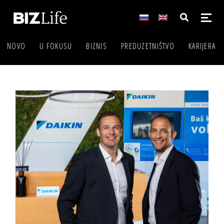
NOVO
U FOKUSU
BIZNIS
PREDUZETNIŠTVO
KARIJERA