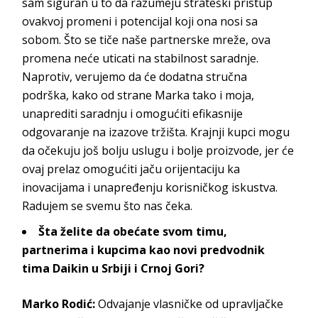
sam siguran u to da razumeju strateški pristup
ovakvoj promeni i potencijal koji ona nosi sa
sobom. Što se tiče naše partnerske mreže, ova
promena neće uticati na stabilnost saradnje.
Naprotiv, verujemo da će dodatna stručna
podrška, kako od strane Marka tako i moja,
unaprediti saradnju i omogućiti efikasnije
odgovaranje na izazove tržišta. Krajnji kupci mogu
da očekuju još bolju uslugu i bolje proizvode, jer će
ovaj prelaz omogućiti jaču orijentaciju ka
inovacijama i unapređenju korisničkog iskustva.
Radujem se svemu što
nas
čeka.
Šta želite da obećate svom timu,
partnerima i kupcima
kao novi predvodnik
tima
Daikin
u Srbiji i Crnoj Gori?
Marko
Rodić
:
Odvajanje vlasničke od upravljačke