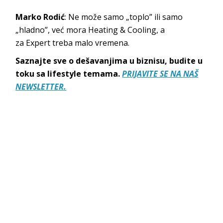
Marko Rodić
:
Ne može samo „toplo” ili samo
„hladno”, već mora
Heating & Cooling
, a
za
Expert
treba malo
vremena.
Saznajte sve o dešavanjima u biznisu, budite u
toku sa lifestyle temama.
PRIJAVITE SE NA NAŠ
NEWSLETTER.