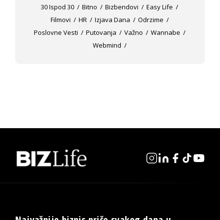
30 Ispod 30
Bitno
Bizbendovi
Easy Life
Filmovi
HR
Izjava Dana
Odrzime
Poslovne Vesti
Putovanja
Važno
Wannabe
Webmind
Najvažnije biznis priče svakog dana u