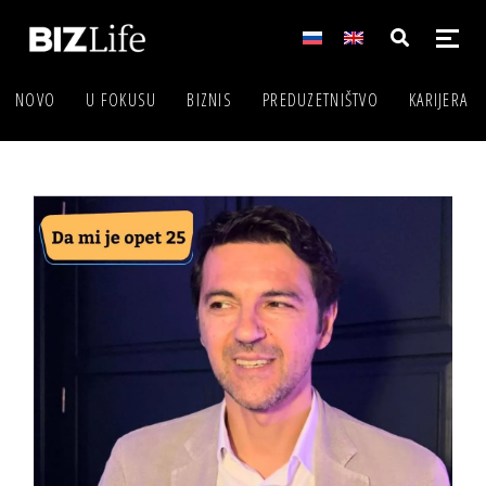
NOVO
U FOKUSU
BIZNIS
PREDUZETNIŠTVO
KARIJERA