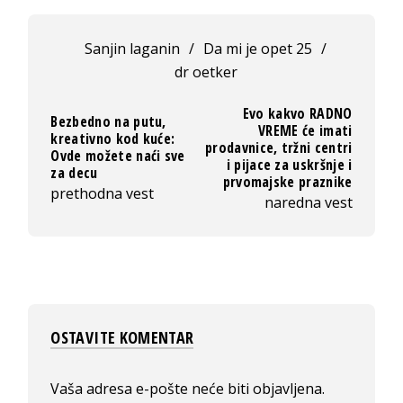
Sanjin laganin
/
Da mi je opet 25
/
dr oetker
Evo kakvo RADNO
Bezbedno na putu,
VREME će imati
kreativno kod kuće:
prodavnice, tržni centri
Ovde možete naći sve
i pijace za uskršnje i
za decu
prvomajske praznike
prethodna vest
naredna vest
OSTAVITE KOMENTAR
Vaša adresa e-pošte neće biti objavljena.