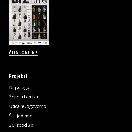
ČITAJ ONLINE
Projekti
Najkolega
Žene u biznisu
UticajnOdgovorno
Šta jedemo
30 ispod 30