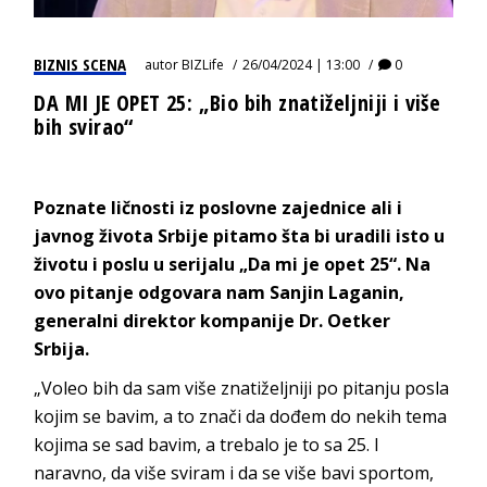
BIZNIS SCENA
autor
BIZLife
26/04/2024 | 13:00
0
DA MI JE OPET 25: „Bio bih znatiželjniji i više
bih svirao“
Poznate ličnosti iz poslovne zajednice ali i
javnog života Srbije pitamo šta bi uradili isto u
životu i poslu u serijalu
„Da mi je opet 25“.
Na
ovo pitanje odgovara nam Sanjin Laganin,
generalni direktor kompanije Dr. Oetker
Srbija.
„Voleo bih da sam više znatiželjniji po pitanju posla
kojim se bavim, a to znači da dođem do nekih tema
kojima se sad bavim, a trebalo je to sa 25. I
naravno, da više sviram i da se više bavi sportom,