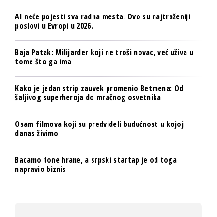
AI neće pojesti sva radna mesta: Ovo su najtraženiji
poslovi u Evropi u 2026.
Baja Patak: Milijarder koji ne troši novac, već uživa u
tome što ga ima
Kako je jedan strip zauvek promenio Betmena: Od
šaljivog superheroja do mračnog osvetnika
Osam filmova koji su predvideli budućnost u kojoj
danas živimo
Bacamo tone hrane, a srpski startap je od toga
napravio biznis