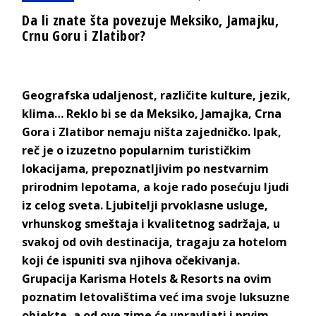
Da li znate šta povezuje Meksiko, Jamajku,
Crnu Goru i Zlatibor?
Geografska udaljenost, različite kulture, jezik,
klima… Reklo bi se da Meksiko, Jamajka, Crna
Gora i Zlatibor nemaju ništa zajedničko. Ipak,
reč je o izuzetno popularnim turističkim
lokacijama, prepoznatljivim po nestvarnim
prirodnim lepotama, a koje rado posećuju ljudi
iz celog sveta. Ljubitelji prvoklasne usluge,
vrhunskog smeštaja i kvalitetnog sadržaja, u
svakoj od ovih destinacija, tragaju za hotelom
koji će ispuniti sva njihova očekivanja.
Grupacija Karisma Hotels & Resorts na ovim
poznatim letovalištima već ima svoje luksuzne
objekte, a od ove zime će upravljati i prvim