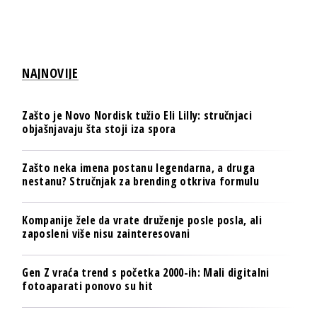
NAJNOVIJE
Zašto je Novo Nordisk tužio Eli Lilly: stručnjaci
objašnjavaju šta stoji iza spora
Zašto neka imena postanu legendarna, a druga
nestanu? Stručnjak za brending otkriva formulu
Kompanije žele da vrate druženje posle posla, ali
zaposleni više nisu zainteresovani
Gen Z vraća trend s početka 2000-ih: Mali digitalni
fotoaparati ponovo su hit