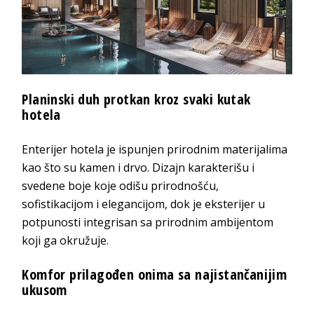
Planinski duh protkan kroz svaki kutak
hotela
Enterijer hotela je ispunjen prirodnim materijalima
kao što su kamen i drvo. Dizajn karakterišu i
svedene boje koje odišu prirodnošću,
sofistikacijom i elegancijom, dok je eksterijer u
potpunosti integrisan sa prirodnim ambijentom
koji ga okružuje.
Komfor prilagođen onima sa najistančanijim
ukusom