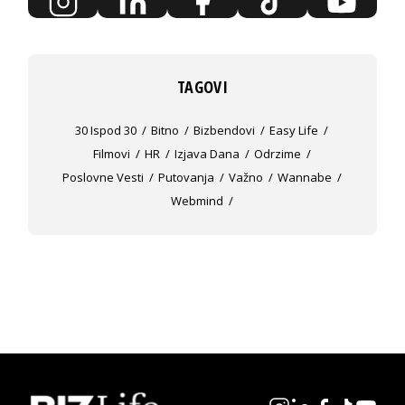
TAGOVI
30 Ispod 30
Bitno
Bizbendovi
Easy Life
Filmovi
HR
Izjava Dana
Odrzime
Poslovne Vesti
Putovanja
Važno
Wannabe
Webmind