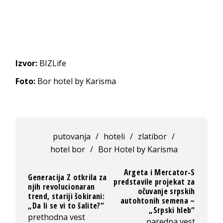
Izvor:
BIZLife
Foto:
Bor hotel by Karisma
putovanja
/
hoteli
/
zlatibor
/
hotel bor
/
Bor Hotel by Karisma
Argeta i Mercator-S
Generacija Z otkrila za
predstavile projekat za
njih revolucionaran
očuvanje srpskih
trend, stariji šokirani:
autohtonih semena –
„Da li se vi to šalite?“
„Srpski hleb“
prethodna vest
naredna vest