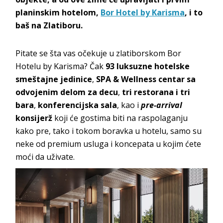
planinskim hotelom,
Bor Hotel by Karisma
, i to
baš na Zlatiboru.
Pitate se šta vas očekuje u zlatiborskom Bor
Hotelu by Karisma? Čak
93 luksuzne hotelske
smeštajne jedinice
,
SPA & Wellness centar
sa
odvojenim delom
za decu
,
tri restorana i tri
bara
,
konferencijska sala
, kao i
pre-arrival
konsijerž
koji će gostima biti na raspolaganju
kako pre, tako i tokom boravka u hotelu, samo su
neke od premium usluga i koncepata u kojim ćete
moći da uživate.