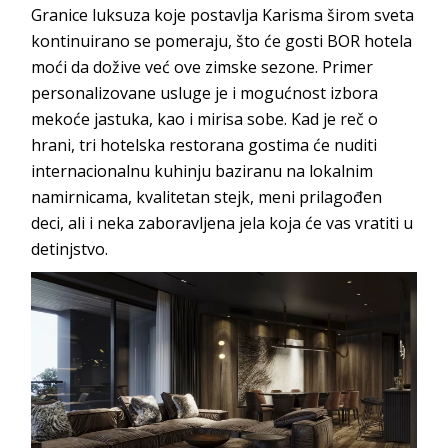
Granice luksuza koje postavlja Karisma širom sveta
kontinuirano se pomeraju, što će gosti BOR hotela
moći da dožive već ove zimske sezone. Primer
personalizovane usluge je i mogućnost izbora
mekoće jastuka, kao i mirisa sobe. Kad je reč o
hrani, tri hotelska restorana gostima će nuditi
internacionalnu kuhinju baziranu na lokalnim
namirnicama, kvalitetan stejk, meni prilagođen
deci, ali i neka zaboravljena jela koja će vas vratiti u
detinjstvo.