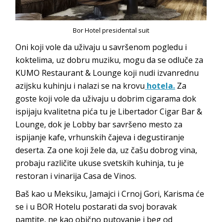
Bor Hotel presidental suit
Oni koji vole da uživaju u savršenom pogledu i
koktelima, uz dobru muziku, mogu da se odluče za
KUMO Restaurant & Lounge koji nudi izvanrednu
azijsku kuhinju i nalazi se na krovu
hotela.
Za
goste koji vole da uživaju u dobrim cigarama dok
ispijaju kvalitetna pića tu je Libertador Cigar Bar &
Lounge, dok je Lobby bar savršeno mesto za
ispijanje kafe, vrhunskih čajeva i degustiranje
deserta. Za one koji žele da, uz čašu dobrog vina,
probaju različite ukuse svetskih kuhinja, tu je
restoran i vinarija Casa de Vinos.
Baš kao u Meksiku, Jamajci i Crnoj Gori, Karisma će
se i u BOR Hotelu postarati da svoj boravak
pamtite, ne kao obično putovanje i beg od