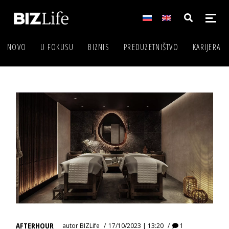
NOVO
U FOKUSU
BIZNIS
PREDUZETNIŠTVO
KARIJERA
AFTERHOUR
autor
BIZLife
17/10/2023 | 13:20
1