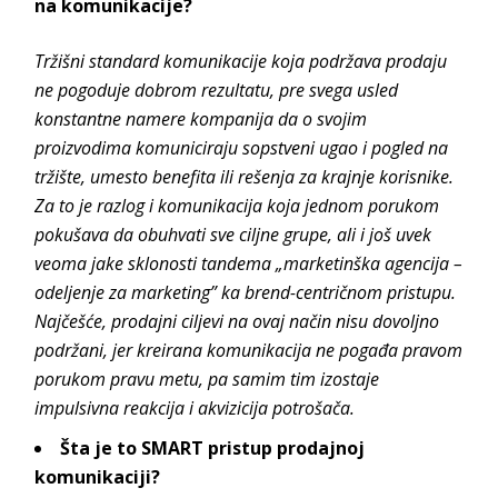
na komunikacije?
Tržišni standard komunikacije koja podržava prodaju
ne pogoduje dobrom rezultatu, pre svega usled
konstantne namere kompanija da o svojim
proizvodima komuniciraju sopstveni ugao i pogled na
tržište, umesto benefita ili rešenja za krajnje korisnike.
Za to je razlog i komunikacija koja jednom porukom
pokušava da obuhvati sve ciljne grupe, ali i još uvek
veoma jake sklonosti tandema „marketinška agencija –
odeljenje za marketing” ka brend-centričnom pristupu.
Najčešće, prodajni ciljevi na ovaj način nisu dovoljno
podržani, jer kreirana komunikacija ne pogađa pravom
porukom pravu metu, pa samim tim izostaje
impulsivna reakcija i akvizicija potrošača.
Šta je to SMART pristup prodajnoj
komunikaciji?