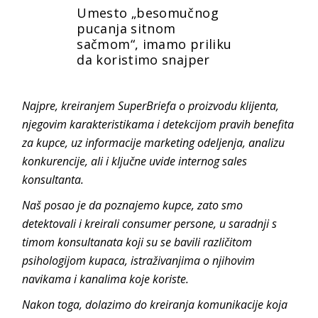
Umesto „besomučnog
pucanja sitnom
sačmom“, imamo priliku
da koristimo snajper
Najpre, kreiranjem SuperBriefa o proizvodu klijenta,
njegovim karakteristikama i detekcijom pravih benefita
za kupce, uz informacije marketing odeljenja, analizu
konkurencije, ali i ključne uvide internog sales
konsultanta.
Naš posao je da poznajemo kupce, zato smo
detektovali i kreirali consumer persone, u saradnji s
timom konsultanata koji su se bavili različitom
psihologijom kupaca, istraživanjima o njihovim
navikama i kanalima koje koriste.
Nakon toga, dolazimo do kreiranja komunikacije koja