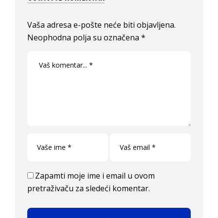
Vaša adresa e-pošte neće biti objavljena.
Neophodna polja su označena
*
Zapamti moje ime i email u ovom
pretraživaču za sledeći komentar.