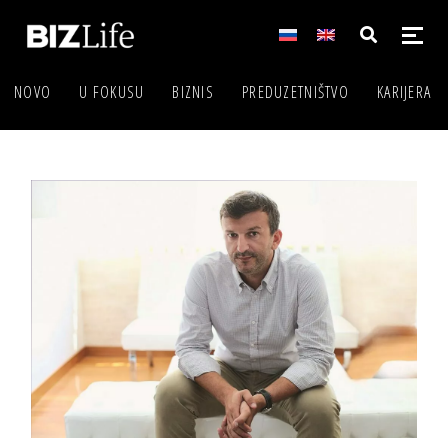
NOVO
U FOKUSU
BIZNIS
PREDUZETNIŠTVO
KARIJERA