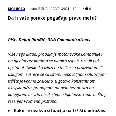
MOJ UGAO
autor
BIZLife
20/01/2021 | 10:11
0
Da li vaše poruke pogađaju pravu metu?
Piše: Dejan Ranđić, DNA Communications
Više nego ikada, prodaja je motor svake kompanije i
na njenim rezultatima se planira uspeh, rast ili pak
opstanak. Svako ko izlazi na tržište sa proizvodom ili
uslugom, susreće se sa istom, nepovoljnom situacijom:
tržište je veoma zasićeno, u gotovo konstantnom
akcijskom/rasprodajnom modelu bez obzira na
kategoriju, uz vrlo nizak stepen lojalnosti kupaca. Šta je
rešenje? Promena pristupa.
Kako se ovakva situacija na tržištu odražava