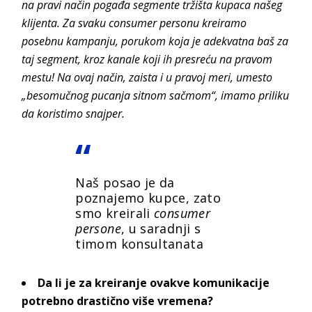
na pravi način pogađa segmente tržišta kupaca našeg
klijenta. Za svaku consumer personu kreiramo
posebnu kampanju, porukom koja je adekvatna baš za
taj segment, kroz kanale koji ih presreću na pravom
mestu! Na ovaj način, zaista i u pravoj meri, umesto
„besomučnog pucanja sitnom sačmom“, imamo priliku
da koristimo snajper.
Naš posao je da
poznajemo kupce, zato
smo kreirali
consumer
persone
, u saradnji s
timom konsultanata
Da li je za kreiranje ovakve komunikacije
potrebno drastično više vremena?