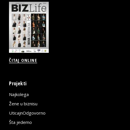
ČITAJ ONLINE
Projekti
Najkolega
Žene u biznisu
UticajnOdgovorno
Šta jedemo