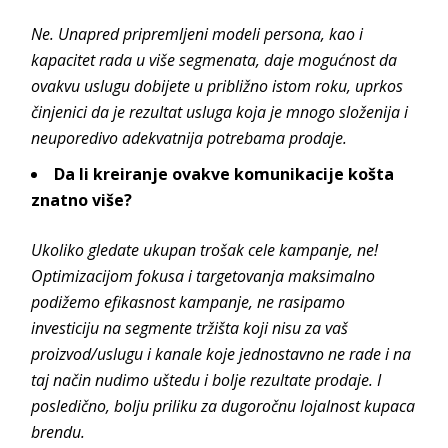
Ne. Unapred pripremljeni modeli persona, kao i
kapacitet rada u više segmenata, daje mogućnost da
ovakvu uslugu dobijete u približno istom roku, uprkos
činjenici da je rezultat usluga koja je mnogo složenija i
neuporedivo adekvatnija potrebama prodaje.
Da li kreiranje ovakve komunikacije košta
znatno više?
Ukoliko gledate ukupan trošak cele kampanje, ne!
Optimizacijom fokusa i targetovanja maksimalno
podižemo efikasnost kampanje, ne rasipamo
investiciju na segmente tržišta koji nisu za vaš
proizvod/uslugu i kanale koje jednostavno ne rade i na
taj način nudimo uštedu i bolje rezultate prodaje. I
posledično, bolju priliku za dugoročnu lojalnost kupaca
brendu.