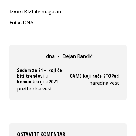
Izvor:
BIZLife magazin
Foto:
DNA
dna
/
Dejan Ranđić
Sedam za 21 – koji će
biti trendovi u
GAME koji neće STOPed
komunikaciji u 2021.
naredna vest
prethodna vest
OSTAVITE KOMENTAR