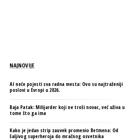
NAJNOVIJE
AI neće pojesti sva radna mesta: Ovo su najtraženiji
poslovi u Evropi u 2026.
Baja Patak: Milijarder koji ne troši novac, već uživa u
tome što ga ima
Kako je jedan strip zauvek promenio Betmena: Od
šaljivog superheroja do mračnog osvetnika