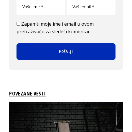
Zapamti moje ime i email u ovom
pretraživaču za sledeći komentar.
POVEZANE VESTI