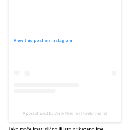
View this post on Instagram
A post shared by Web-Mind.rs (@webmind.rs)
Iako može imati slično ili isto prikazano ime,