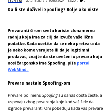
TECH I AI
autor
BIZLife
10/09/2024 | 12:20
0
Da li ste doživeli Spoofing? Bolje ako niste
Prevaranti širom sveta koriste zlonamernu
radnju koja ima za cilj da izvuče vaše lične
podatke. Kada osetite da se neko pretvara da
je neko kome verujete ili da je legitimni
prodavac, znajte da ste uvečeni u prevaru koja
nosi žargonsko ime Spoofing, piše
portal
WebMind.
Prevare nastale Spoofing-om
Prevare po imenu
Spoofing
su danas dosta česte, a
uspevaju zbog poverenja koje kod vaš žele da
izgrade prevaranti. Oni pobeđuju kada vas prevare