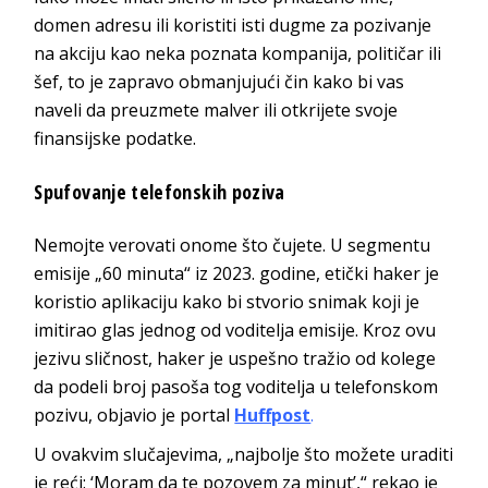
domen adresu ili koristiti isti dugme za pozivanje
na akciju kao neka poznata kompanija, političar ili
šef, to je zapravo obmanjujući čin kako bi vas
naveli da preuzmete malver ili otkrijete svoje
finansijske podatke.
Spufovanje telefonskih poziva
Nemojte verovati onome što čujete. U segmentu
emisije „60 minuta“ iz 2023. godine, etički haker je
koristio aplikaciju kako bi stvorio snimak koji je
imitirao glas jednog od voditelja emisije. Kroz ovu
jezivu sličnost, haker je uspešno tražio od kolege
da podeli broj pasoša tog voditelja u telefonskom
pozivu, objavio je portal
Huffpost
.
U ovakvim slučajevima, „najbolje što možete uraditi
je reći: ‘Moram da te pozovem za minut’,“ rekao je