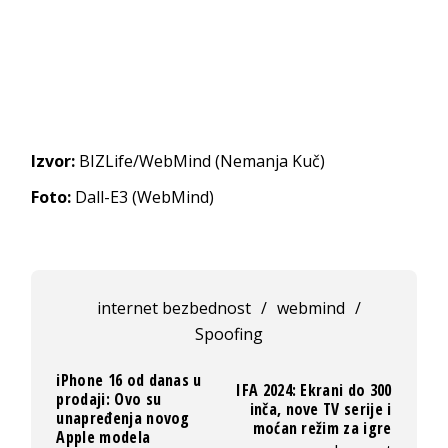
Izvor:
BIZLife/WebMind (Nemanja Kuč)
Foto:
Dall-E3 (WebMind)
internet bezbednost
/
webmind
/
Spoofing
iPhone 16 od danas u
IFA 2024: Ekrani do 300
prodaji: Ovo su
inča, nove TV serije i
unapređenja novog
moćan režim za igre
Apple modela