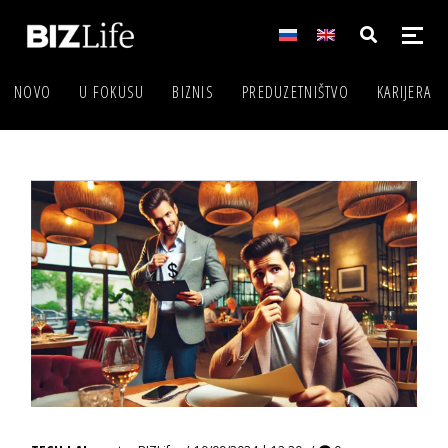
NOVO
U FOKUSU
BIZNIS
PREDUZETNIŠTVO
KARIJERA