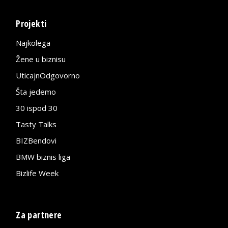
Projekti
Najkolega
Žene u biznisu
UticajnOdgovorno
Šta jedemo
30 ispod 30
Tasty Talks
BIZBendovi
BMW biznis liga
Bizlife Week
Za partnere