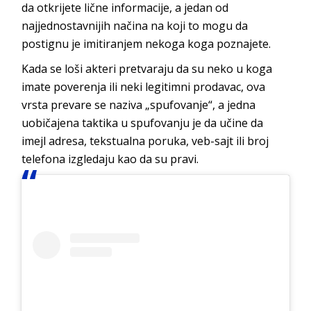
da otkrijete lične informacije, a jedan od
najjednostavnijih načina na koji to mogu da
postignu je imitiranjem nekoga koga poznajete.
Kada se loši akteri pretvaraju da su neko u koga
imate poverenja ili neki legitimni prodavac, ova
vrsta prevare se naziva „spufovanje“, a jedna
uobičajena taktika u spufovanju je da učine da
imejl adresa, tekstualna poruka, veb-sajt ili broj
telefona izgledaju kao da su pravi.