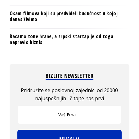
Osam filmova koji su predvideli budućnost u kojoj
danas živimo
Bacamo tone hrane, a srpski startap je od toga
napravio biznis
BIZLIFE NEWSLETTER
Pridružite se poslovnoj zajednici od 20000
najuspešnijih i čitajte nas prvi
PRIJAVI SE