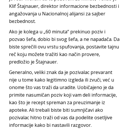
Klif Štajnauer, direktor informacione bezbednosti i
angažovanja u Nacionalnoj alijansi za sajber
bezbednost.
Ako je kolega u „60 minuta“ prekinuo poziv i
pozvao šefa, dobio bi svog šefa, a ne napadača. Da
biste sprečili ovu vrstu spufovanja, postavite tajnu
reč koju možete tražiti kao način provere,
predložio je Štajnauer.
Generalno, veliki znak da je pozivalac prevarant
nije u tome kako legitimno izgleda ili zvuči, već u
onome što vas traži da uradite. Uobičajeno je da
primite nasumičan poziv koji vam deli informacije,
kao što je recept spreman za preuzimanje iz
apoteke. Ali trebali biste biti sumnjičavi ako
pozivalac hitno traži od vas da podelite osetljive
informacije kako bi nastavili razgovor.