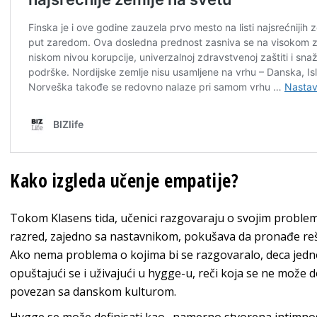
Kako izgleda učenje empatije?
Tokom Klasens tida, učenici razgovaraju o svojim problemim
razred, zajedno sa nastavnikom, pokušava da pronađe re
Ako nema problema o kojima bi se razgovaralo, deca jed
opuštajući se i uživajući u hygge-u, reči koja se ne može
povezan sa danskom kulturom.
Hygge se može definisati kao „namerno stvorena intimnost