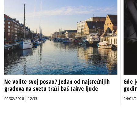
Ne volite svoj posao? Jedan od najsrećnijih
Gde j
gradova na svetu traži baš takve ljude
godin
02/02/2026 | 12:33
24/01/2