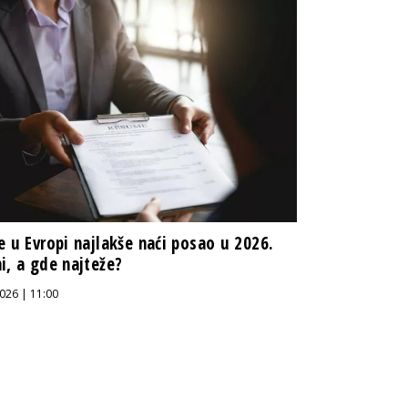
e u Evropi najlakše naći posao u 2026.
i, a gde najteže?
026 | 11:00