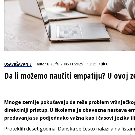
USAVRŠAVANJE
autor
BIZLife
06/11/2025 | 13:35
0
Da li možemo naučiti empatiju? U ovoj z
Mnoge zemlje pokušavaju da reše problem vršnjačkog 
direktiniji pristup. U školama je obavezna nastava e
predavanja su podjednako važna kao i časovi jezika i
Proteklih deset godina, Danska se često nalazila na listam