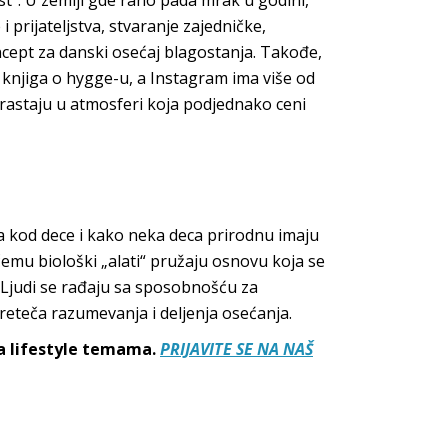
i prijateljstva, stvaranje zajedničke,
cept za danski osećaj blagostanja. Takođe,
 knjiga o hygge-u, a Instagram ima više od
astaju u atmosferi koja podjednako ceni
ija kod dece i kako neka deca prirodnu imaju
 čemu biološki „alati“ pružaju osnovu koja se
. Ljudi se rađaju sa sposobnošću za
reteča razumevanja i deljenja osećanja.
sa lifestyle temama.
PRIJAVITE SE NA NAŠ