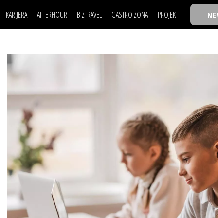
KARIJERA
AFTERHOUR
BIZTRAVEL
GASTRO ZONA
PROJEKTI
NE
POSAO
FILM I SCENA
NAJKOLEGA
LJUDI (HR)
KNJIGE
TASTY TALKS
POSAO
FILM I SCENA
NAJKOLEGA
JE
MOJ UGAO
AUTO SVET
30 ISPOD 30
LJUDI (HR)
KNJIGE
TASTY TALKS
USAVRŠAVANJE
STIL
BACK TO OFFIC
JE
MOJ UGAO
AUTO SVET
30 ISPOD 30
KNOW-HOW
WELLBEING
BIZBENDOVI
USAVRŠAVANJE
STIL
BACK TO OFFIC
BIZKOLEGIJUM
KNOW-HOW
WELLBEING
BIZBENDOVI
BMW BIZNIS LIG
BIZKOLEGIJUM
BIZLIFE WEEK
BMW BIZNIS LIG
IZJAVA GODINE
BIZLIFE WEEK
IZJAVA GODINE