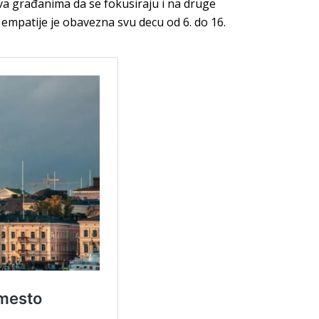
a građanima da se fokusiraju i na druge
mpatije je obavezna svu decu od 6. do 16.