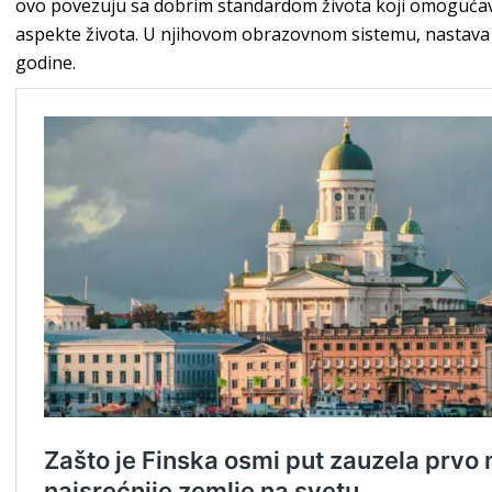
ovo povezuju sa dobrim standardom života koji omogućav
aspekte života. U njihovom obrazovnom sistemu, nastava e
godine.