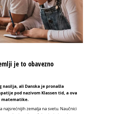
emlji je to obavezno
nasilja, ali Danska je pronašla
mpatije pod nazivom Klassen tid, a ova
li matematike.
a najsrećnijih zemalja na svetu. Naučnici