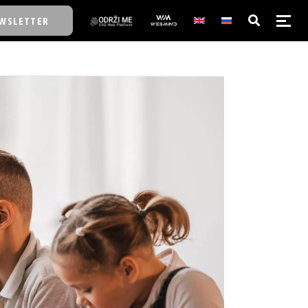
WSLETTER
E/SCHOOL
E/SCHOOL
A
A