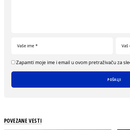
Zapamti moje ime i email u ovom pretraživaču za sl
POVEZANE VESTI