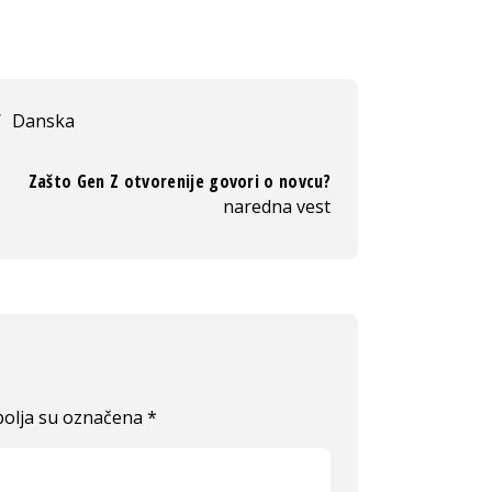
/
Danska
Zašto Gen Z otvorenije govori o novcu?
naredna vest
olja su označena
*