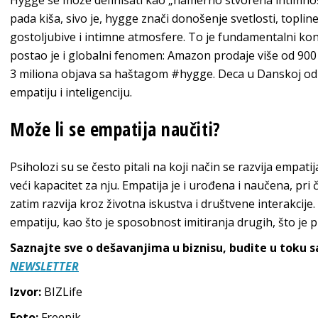
pada kiša, sivo je, hygge znači donošenje svetlosti, topline 
gostoljubive i intimne atmosfere. To je fundamentalni kon
postao je i globalni fenomen: Amazon prodaje više od 900
3 miliona objava sa haštagom #hygge. Deca u Danskoj odr
empatiju i inteligenciju.
Može li se empatija naučiti?
Psiholozi su se često pitali na koji način se razvija empat
veći kapacitet za nju. Empatija je i urođena i naučena, pri
zatim razvija kroz životna iskustva i društvene interakcije
empatiju, kao što je sposobnost imitiranja drugih, što je p
Saznajte sve o dešavanjima u biznisu, budite u toku 
NEWSLETTER
Izvor:
BIZLife
Foto:
Freepik