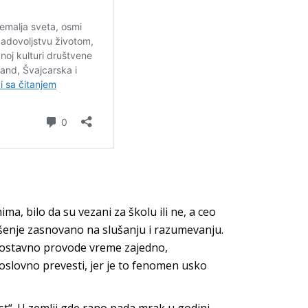
a, bilo da su vezani za školu ili ne, a ceo
šenje zasnovano na slušanju i razumevanju.
nostavno provode vreme zajedno,
 doslovno prevesti, jer je to fenomen usko
“. U zemlji gde rano pada mrak u godini,