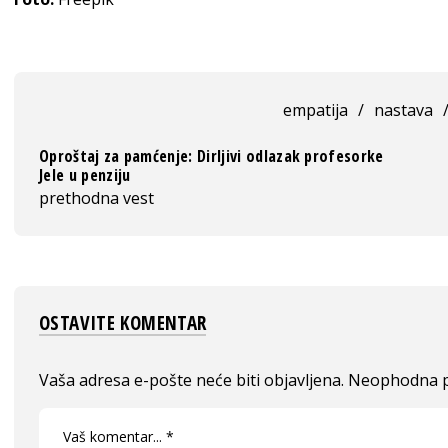
empatija
/
nastava
Oproštaj za pamćenje: Dirljivi odlazak profesorke
Jele u penziju
prethodna vest
OSTAVITE KOMENTAR
Vaša adresa e-pošte neće biti objavljena.
Neophodna p