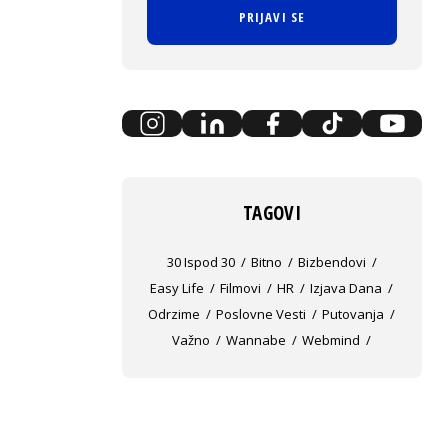
PRIJAVI SE
TAGOVI
30 Ispod 30
Bitno
Bizbendovi
Easy Life
Filmovi
HR
Izjava Dana
Odrzime
Poslovne Vesti
Putovanja
Važno
Wannabe
Webmind