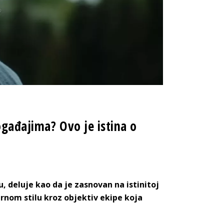
ogađajima? Ovo je istina o
u, deluje kao da je zasnovan na istinitoj
rnom stilu kroz objektiv ekipe koja