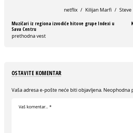
netflix
/
Kilijan Marfi
/
Steve
Muzičari iz regiona izvodiće hitove grupe Indexi u
Sava Centru
prethodna vest
OSTAVITE KOMENTAR
Vaša adresa e-pošte neće biti objavljena.
Neophodna p