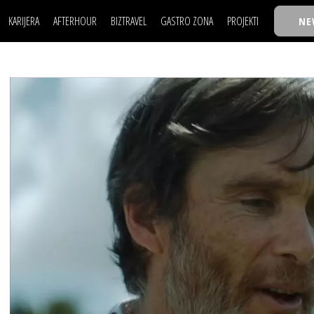
KARIJERA
AFTERHOUR
BIZTRAVEL
GASTRO ZONA
PROJEKTI
NE
POSAO
FILM I SCENA
NAJKOLEGA
LJUDI (HR)
KNJIGE
TASTY TALKS
POSAO
FILM I SCENA
NAJKOLEGA
JE
MOJ UGAO
AUTO SVET
30 ISPOD 30
LJUDI (HR)
KNJIGE
TASTY TALKS
USAVRŠAVANJE
STIL
BACK TO OFFIC
JE
MOJ UGAO
AUTO SVET
30 ISPOD 30
KNOW-HOW
WELLBEING
BIZBENDOVI
USAVRŠAVANJE
STIL
BACK TO OFFIC
BIZKOLEGIJUM
KNOW-HOW
WELLBEING
BIZBENDOVI
BMW BIZNIS LIG
BIZKOLEGIJUM
BIZLIFE WEEK
BMW BIZNIS LIG
IZJAVA GODINE
BIZLIFE WEEK
IZJAVA GODINE