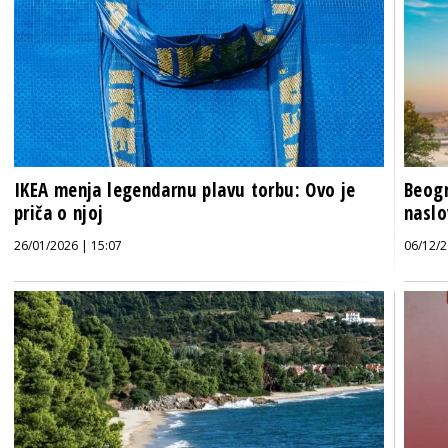
IKEA menja legendarnu plavu torbu: Ovo je
Beog
priča o njoj
naslo
26/01/2026 | 15:07
06/12/2