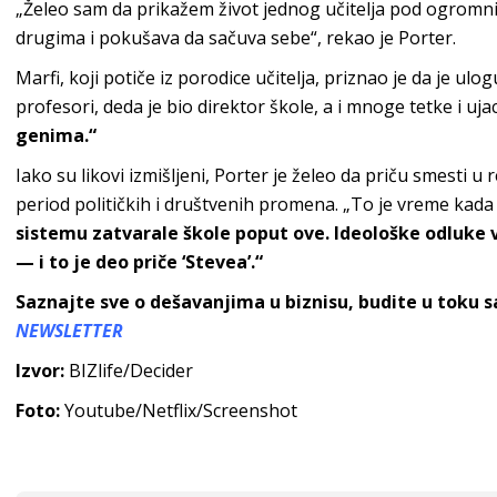
„Želeo sam da prikažem život jednog učitelja pod ogromni
drugima i pokušava da sačuva sebe“, rekao je Porter.
Marfi, koji potiče iz porodice učitelja, priznao je da je ulogu
profesori, deda je bio direktor škole, a i mnoge tetke i uja
genima.“
Iako su likovi izmišljeni, Porter je želeo da priču smesti u
period političkih i društvenih promena. „To je vreme kad
sistemu zatvarale škole poput ove. Ideološke odluke
— i to je deo priče ‘Stevea’.“
Saznajte sve o dešavanjima u biznisu, budite u toku 
NEWSLETTER
Izvor:
BIZlife/Decider
Foto:
Youtube/Netflix/Screenshot