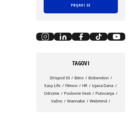
PRIJAVI SE
TAGOVI
30 Ispod 30
Bitno
Bizbendovi
Easy Life
Filmovi
HR
Izjava Dana
Odrzime
Poslovne Vesti
Putovanja
Važno
Wannabe
Webmind