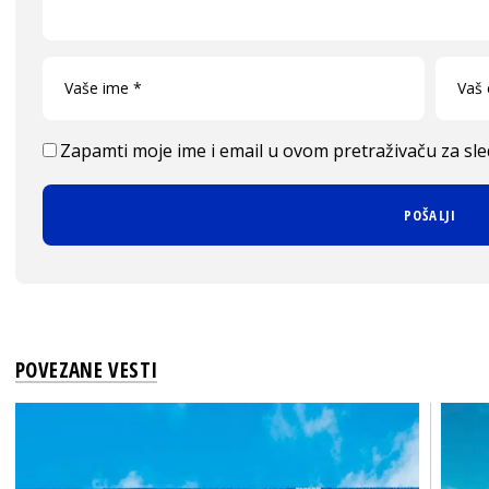
Zapamti moje ime i email u ovom pretraživaču za sl
POVEZANE VESTI