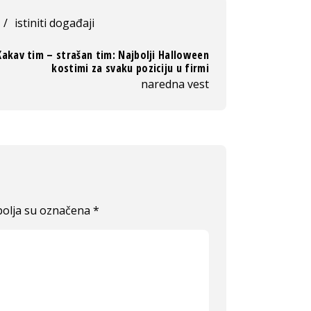
/
istiniti događaji
Kakav tim – strašan tim: Najbolji Halloween
kostimi za svaku poziciju u firmi
naredna vest
olja su označena
*