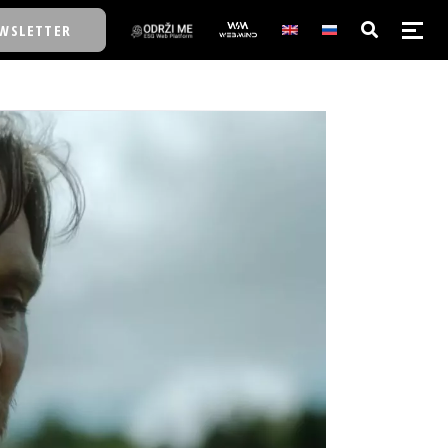
WSLETTER
E/SCHOOL
E/SCHOOL
A
A