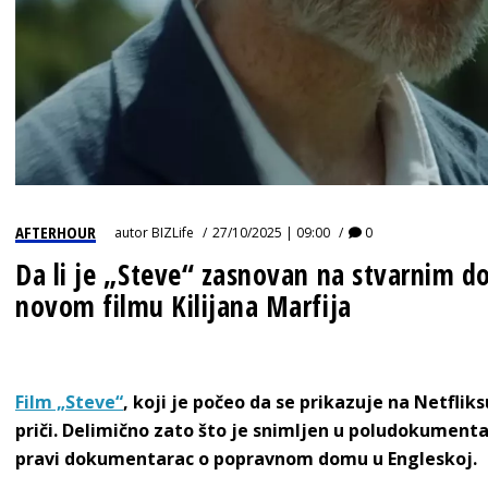
AFTERHOUR
autor
BIZLife
27/10/2025 | 09:00
0
Da li je „Steve“ zasnovan na stvarnim d
novom filmu Kilijana Marfija
Film „Steve“
, koji je počeo da se prikazuje na Netfliks
priči. Delimično zato što je snimljen u poludokumenta
pravi dokumentarac o popravnom domu u Engleskoj.