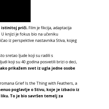
stinitoj priči.
Film je fikcija, adaptacija
 U knjizi je fokus bio na učeniku
ičao iz perspektive nastavnika Stiva, kojeg
o sretao ljude koji su radili s
i koji su 40 godina posvetili brizi o deci,
 ako prikažem svet iz ugla jedne osobe
i romana Grief Is the Thing with Feathers, a
nuo poglavlje o Stivu, koje je izbacio iz
 liku. To je bio savršen temelj za