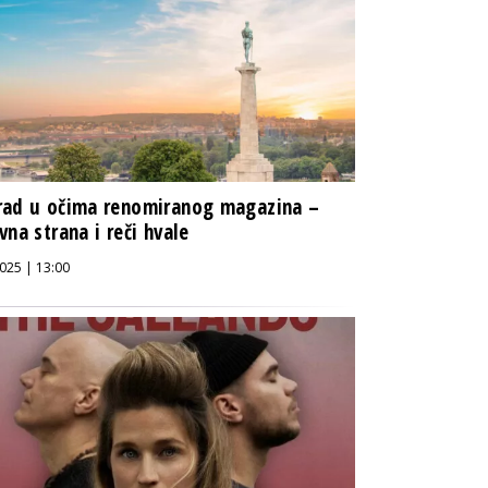
rad u očima renomiranog magazina –
vna strana i reči hvale
025 | 13:00