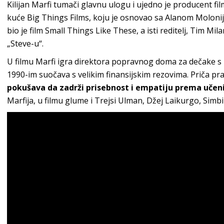
Kilijan Marfi tumači glavnu ulogu i ujedno je producent f
kuće Big Things Films, koju je osnovao sa Alanom Molonij
bio je film Small Things Like These, a isti reditelj, Tim M
„Steve-u“.
U filmu Marfi igra direktora popravnog doma za dečake s
1990-im suočava s velikim finansijskim rezovima. Priča pr
pokušava da zadrži prisebnost i empatiju prema učen
Marfija, u filmu glume i Trejsi Ulman, Džej Laikurgo, Simbi