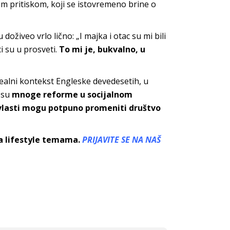
m pritiskom, koji se istovremeno brine o
 doživeo vrlo lično: „I majka i otac su mi bili
ci su u prosveti.
To mi je, bukvalno, u
 realni kontekst Engleske devedesetih, u
a su
mnoge reforme u socijalnom
 vlasti mogu potpuno promeniti društvo
sa lifestyle temama.
PRIJAVITE SE NA NAŠ