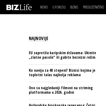
NOVO
U FOKUSU
BIZNIS
PREDUZETNIŠTVO
IZJAVA DANA
BIZNIS SCENA
VIDEO
REAL ESTATE
IZJAVA DANA
BIZNIS SCENA
BREND I KOMUNIKACI
VIDEO
REAL ESTATE
ESG & ENERGY
NAJNOVIJE
BREND I KOMUNIKACI
BANKE
ESG & ENERGY
OSIGURANJE
EU zapretila karipskim državama: Ukinite
BANKE
„zlatne pasoše“ ili gubite bezvizni režim
TECH I AI
OSIGURANJE
BIZNIS & SPORT
Ko navija za 40 stepeni? Biznisi kojima je
TECH I AI
toplotni talas najbolja reklama
PULS REGIONA
BIZNIS & SPORT
NOVO NA RAFU
Ovo su najgledaniji filmovi na striming
PULS REGIONA
platformama u 2026. godini
NOVO NA RAFU
Holivudska bioskopska renesansa: Četiri