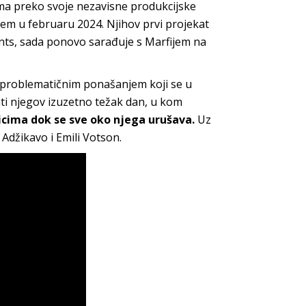
ilma preko svoje nezavisne produkcijske
em u februaru 2024. Njihov prvi projekat
ilants, sada ponovo sarađuje s Marfijem na
 problematičnim ponašanjem koji se u
ati njegov izuzetno težak dan, u kom
icima dok se sve oko njega urušava.
Uz
 Adžikavo i Emili Votson.