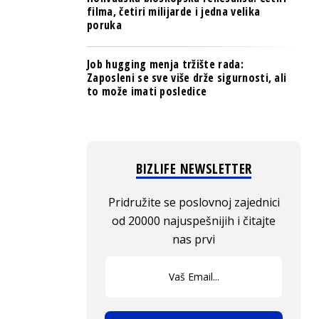
filma, četiri milijarde i jedna velika
poruka
Job hugging menja tržište rada:
Zaposleni se sve više drže sigurnosti, ali
to može imati posledice
BIZLIFE NEWSLETTER
Pridružite se poslovnoj zajednici
od 20000 najuspešnijih i čitajte
nas prvi