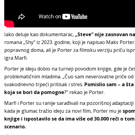
Iako deluje kao dokumentarac,
„Steve“ nije zasnovan na i
romana „Shy“ iz 2023. godine, koji je napisao Maks Porter.
popravnog doma, ali je Porter za filmsku verziju priču ispr
igra Marfi.
Porter je ideju dobio na turneji povodom knjige, gde je čest
problematičnim mladima. „Čuo sam neverovatne priče od ljud
svakodnevno trpeći pritisak i stres.
Pomislio sam – a šta
koja se bori da pomogne
?“ rekao je Porter.
Marfi i Porter su ranije sarađivali na pozorišnoj adaptacij
kada je glumac tražio ideju za novi film, Porter mu je
spome
knjige i ispostavilo se da ima više od 30.000 reči o tom
scenario.