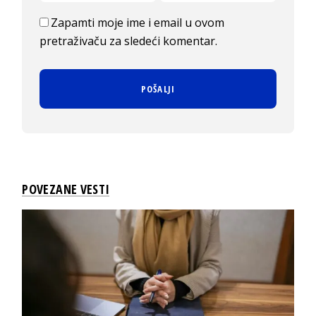
Zapamti moje ime i email u ovom
pretraživaču za sledeći komentar.
POVEZANE VESTI