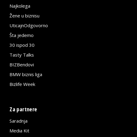
Najkolega
Žene u biznisu
UticajnOdgovorno
Šta jedemo
30 ispod 30
Tasty Talks
BIZBendovi
BMW biznis liga
Bizlife Week
Za partnere
Saradnja
Media Kit