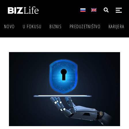
NOVO
U FOKUSU
BIZNIS
PREDUZETNIŠTVO
KARIJERA