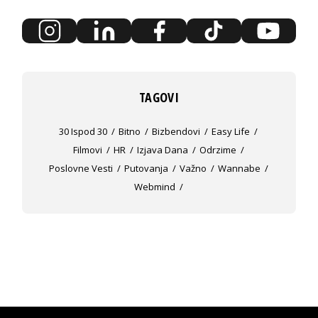
TAGOVI
30 Ispod 30
Bitno
Bizbendovi
Easy Life
Filmovi
HR
Izjava Dana
Odrzime
Poslovne Vesti
Putovanja
Važno
Wannabe
Webmind