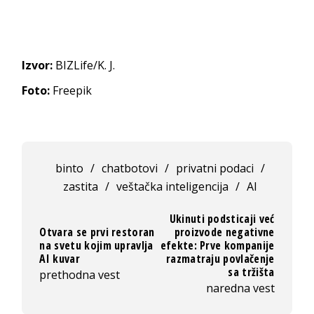
Izvor:
BIZLife/K. J.
Foto:
Freepik
binto
/
chatbotovi
/
privatni podaci
/
zastita
/
veštačka inteligencija
/
AI
Ukinuti podsticaji već
Otvara se prvi restoran
proizvode negativne
na svetu kojim upravlja
efekte: Prve kompanije
AI kuvar
razmatraju povlačenje
sa tržišta
prethodna vest
naredna vest