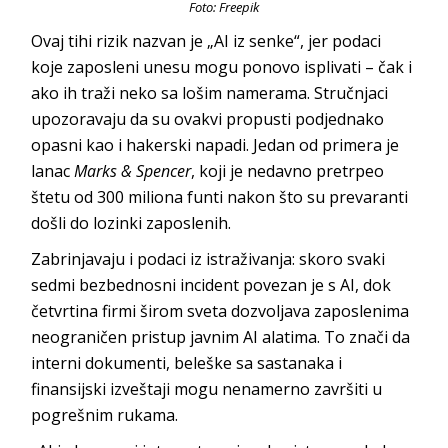
Foto: Freepik
Ovaj tihi rizik nazvan je „AI iz senke“, jer podaci
koje zaposleni unesu mogu ponovo isplivati – čak i
ako ih traži neko sa lošim namerama. Stručnjaci
upozoravaju da su ovakvi propusti podjednako
opasni kao i hakerski napadi. Jedan od primera je
lanac
Marks & Spencer
, koji je nedavno pretrpeo
štetu od 300 miliona funti nakon što su prevaranti
došli do lozinki zaposlenih.
Zabrinjavaju i podaci iz istraživanja: skoro svaki
sedmi bezbednosni incident povezan je s AI, dok
četvrtina firmi širom sveta dozvoljava zaposlenima
neograničen pristup javnim AI alatima. To znači da
interni dokumenti, beleške sa sastanaka i
finansijski izveštaji mogu nenamerno završiti u
pogrešnim rukama.