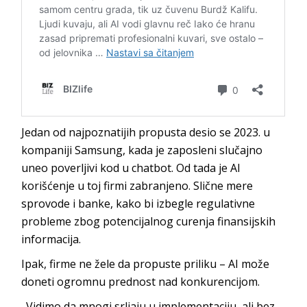
Jedan od najpoznatijih propusta desio se 2023. u
kompaniji Samsung, kada je zaposleni slučajno
uneo poverljivi kod u chatbot. Od tada je AI
korišćenje u toj firmi zabranjeno. Slične mere
sprovode i banke, kako bi izbegle regulativne
probleme zbog potencijalnog curenja finansijskih
informacija.
Ipak, firme ne žele da propuste priliku – AI može
doneti ogromnu prednost nad konkurencijom.
„Vidimo da mnogi srljaju u implementaciju, ali bez