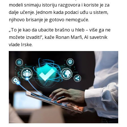
modeli snimaju istoriju razgovora i koriste je za
dalje učenje. Jednom kada podaci uđu u sistem,
njihovo brisanje je gotovo nemoguće.
„To je kao da ubacite brašno u hleb – više ga ne
možete izvaditi“, kaže Ronan Marfi, AI savetnik
vlade Irske.