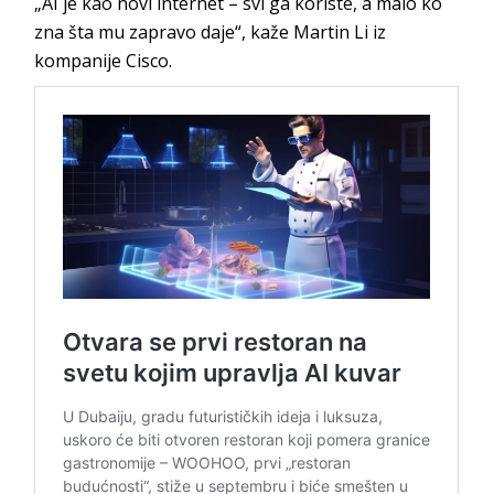
„AI je kao novi internet – svi ga koriste, a malo ko
zna šta mu zapravo daje“, kaže Martin Li iz
kompanije Cisco.