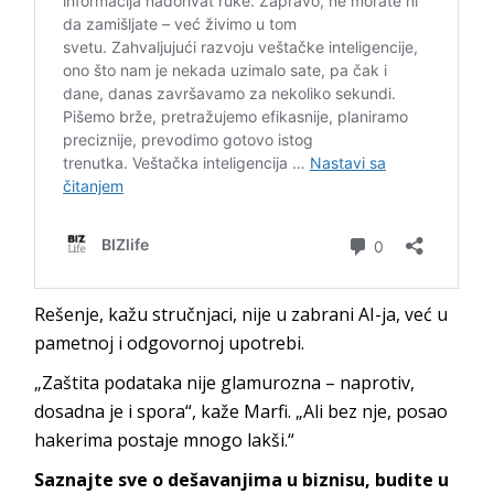
Rešenje, kažu stručnjaci, nije u zabrani AI-ja, već u
pametnoj i odgovornoj upotrebi.
„Zaštita podataka nije glamurozna – naprotiv,
dosadna je i spora“, kaže Marfi. „Ali bez nje, posao
hakerima postaje mnogo lakši.“
Saznajte sve o dešavanjima u biznisu, budite u