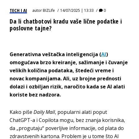
TECH I AI
autor
BIZLife
14/07/2025 | 13:33
0
Da li chatbotovi kradu vaše lične podatke i
poslovne tajne?
Generativna veštačka inteligencija (
AI
)
omogućava brzo kreiranje, sažimanje i čuvanje
velikih količina podataka, štedeći vreme i
novac kompanijama. Ali, uz brojne prednosti
dolazi i ozbiljan rizik, naročito kada se AI alati
koriste bez nadzora.
Kako piše
Daily Mail
, popularni alati poput
ChatGPT-a i Copilota mogu, bez znanja korisnika,
da „progutaju“ poverljive informacije, od plata do
zdravstvenih kartona. Problem je u tome što AI