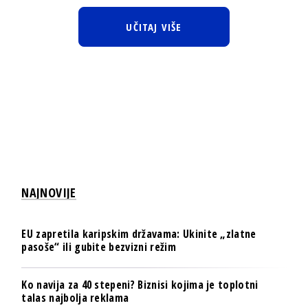
UČITAJ VIŠE
NAJNOVIJE
EU zapretila karipskim državama: Ukinite „zlatne
pasoše“ ili gubite bezvizni režim
Ko navija za 40 stepeni? Biznisi kojima je toplotni
talas najbolja reklama