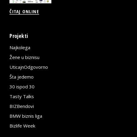
ČITAJ ONLINE
Projekti
Najkolega
Žene u biznisu
UticajnOdgovorno
Šta jedemo
30 ispod 30
Tasty Talks
BIZBendovi
BMW biznis liga
Bizlife Week