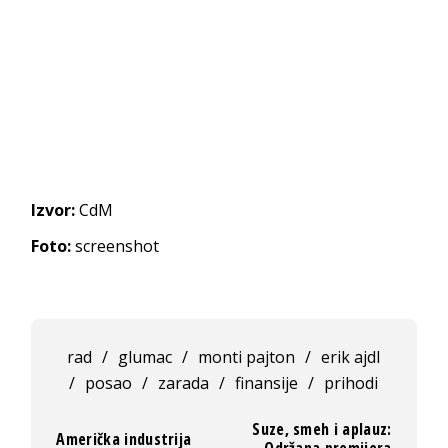
Izvor:
CdM
Foto:
screenshot
rad
/
glumac
/
monti pajton
/
erik ajdl
/
posao
/
zarada
/
finansije
/
prihodi
Suze, smeh i aplauz:
Američka industrija