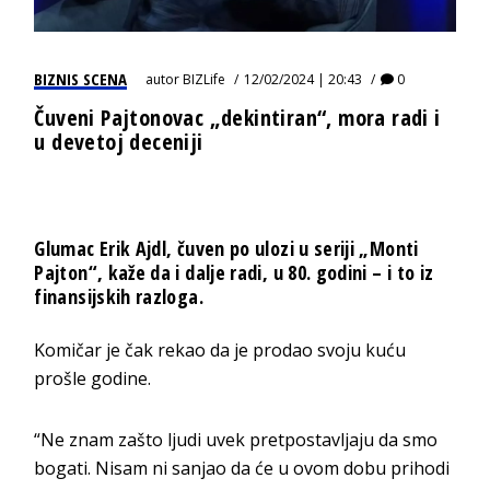
BIZNIS SCENA
autor
BIZLife
12/02/2024 | 20:43
0
Čuveni Pajtonovac „dekintiran“, mora radi i
u devetoj deceniji
Glumac Erik Ajdl, čuven po ulozi u seriji „Monti
Pajton“, kaže da i dalje radi, u 80. godini – i to iz
finansijskih razloga.
Komičar je čak rekao da je prodao svoju kuću
prošle godine.
“Ne znam zašto ljudi uvek pretpostavljaju da smo
bogati. Nisam ni sanjao da će u ovom dobu prihodi