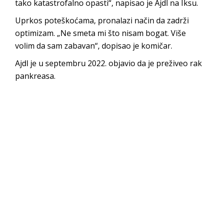
tako katastrofalno opasti“, napisao je Ajdl na Iksu.
Uprkos poteškoćama, pronalazi način da zadrži
optimizam. „Ne smeta mi što nisam bogat. Više
volim da sam zabavan“, dopisao je komičar.
Ajdl je u septembru 2022. objavio da je preživeo rak
pankreasa.