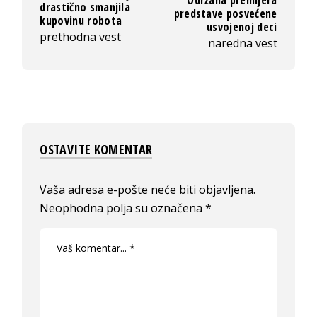
Održana premijera
drastično smanjila
predstave posvećene
kupovinu robota
usvojenoj deci
prethodna vest
naredna vest
OSTAVITE KOMENTAR
Vaša adresa e-pošte neće biti objavljena.
Neophodna polja su označena
*