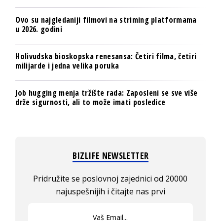
Ovo su najgledaniji filmovi na striming platformama
u 2026. godini
Holivudska bioskopska renesansa: Četiri filma, četiri
milijarde i jedna velika poruka
Job hugging menja tržište rada: Zaposleni se sve više
drže sigurnosti, ali to može imati posledice
BIZLIFE NEWSLETTER
Pridružite se poslovnoj zajednici od 20000
najuspešnijih i čitajte nas prvi