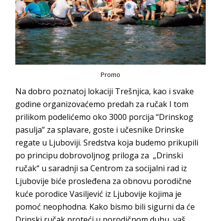
Promo
Na dobro poznatoj lokaciji Trešnjica, kao i svake
godine organizovaćemo predah za ručak I tom
prilikom podelićemo oko 3000 porcija “Drinskog
pasulja” za splavare, goste i učesnike Drinske
regate u Ljuboviji. Sredstva koja budemo prikupili
po principu dobrovoljnog priloga za „Drinski
ručak“ u saradnji sa Centrom za socijalni rad iz
Ljubovije biće prosleđena za obnovu porodične
kuće porodice Vasiljević iz Ljubovije kojima je
pomoć neophodna. Kako bismo bili sigurni da će
Drinski ručak proteći u porodičnom duhu, vaš