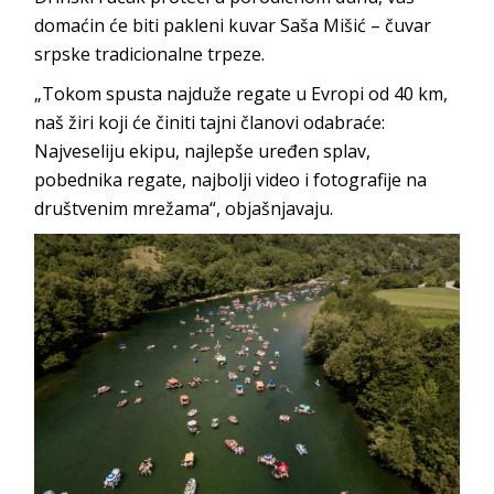
domaćin će biti pakleni kuvar Saša Mišić – čuvar
srpske tradicionalne trpeze.
„Tokom spusta najduže regate u Evropi od 40 km,
naš žiri koji će činiti tajni članovi odabraće:
Najveseliju ekipu, najlepše uređen splav,
pobednika regate, najbolji video i fotografije na
društvenim mrežama“, objašnjavaju.