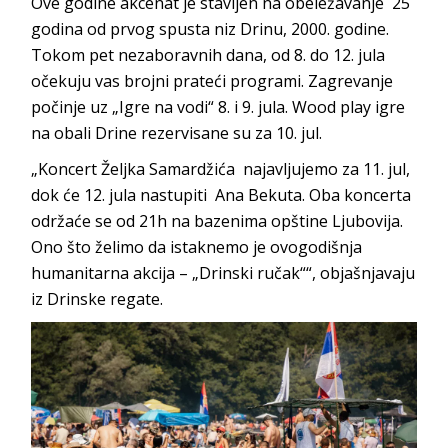
Ove godine akcenat je stavljen na obeležavanje 25
godina od prvog spusta niz Drinu, 2000. godine.
Tokom pet nezaboravnih dana, od 8. do 12. jula
očekuju vas brojni prateći programi. Zagrevanje
počinje uz „Igre na vodi“ 8. i 9. jula. Wood play igre
na obali Drine rezervisane su za 10. jul.
„Koncert Željka Samardžića najavljujemo za 11. jul,
dok će 12. jula nastupiti Ana Bekuta. Oba koncerta
održaće se od 21h na bazenima opštine Ljubovija.
Ono što želimo da istaknemo je ovogodišnja
humanitarna akcija – „Drinski ručak““, objašnjavaju
iz Drinske regate.