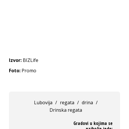
Izvor:
BIZLife
Foto:
Promo
Lubovija
/
regata
/
drina
/
Drinska regata
Gradovi u kojima se
najbolje jede: