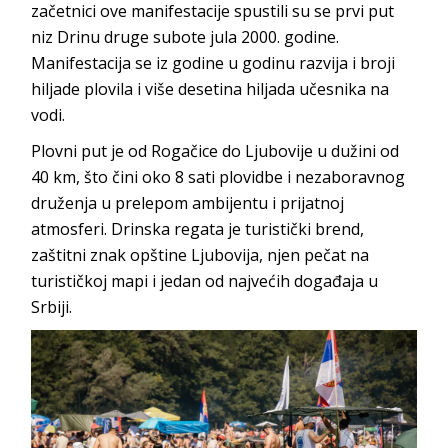
začetnici ove manifestacije spustili su se prvi put
niz Drinu druge subote jula 2000. godine.
Manifestacija se iz godine u godinu razvija i broji
hilјade plovila i više desetina hilјada učesnika na
vodi.
Plovni put je od Rogačice do Ljubovije u dužini od
40 km, što čini oko 8 sati plovidbe i nezaboravnog
druženja u prelepom ambijentu i prijatnoj
atmosferi. Drinska regata je turistički brend,
zaštitni znak opštine Ljubovija, njen pečat na
turističkoj mapi i jedan od najvećih događaja u
Srbiji.