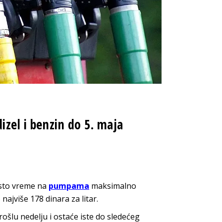
izel i benzin do 5. maja
 isto vreme na
pumpama
maksimalno
ajviše 178 dinara za litar.
šlu nedelju i ostaće iste do sledećeg