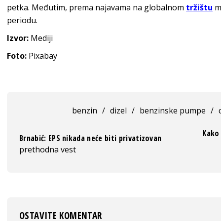
petka. Međutim, prema najavama na globalnom
tržištu
m
periodu.
Izvor:
Mediji
Foto:
Pixabay
benzin
/
dizel
/
benzinske pumpe
/
Kako 
Brnabić: EPS nikada neće biti privatizovan
prethodna vest
OSTAVITE KOMENTAR