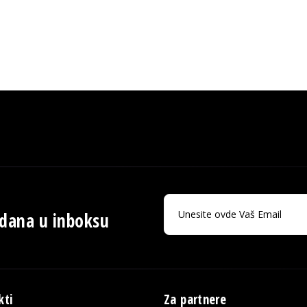
 dana u inboksu
kti
Za partnere