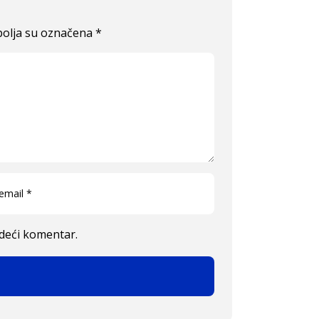
olja su označena
*
edeći komentar.