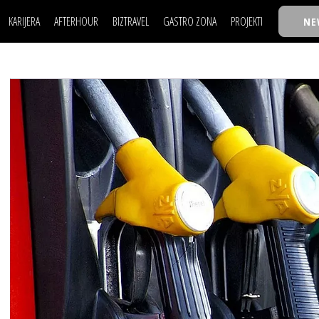
KARIJERA
AFTERHOUR
BIZTRAVEL
GASTRO ZONA
PROJEKTI
NE
POSAO
FILM I SCENA
NAJKOLEGA
LJUDI (HR)
KNJIGE
TASTY TALKS
POSAO
FILM I SCENA
NAJKOLEGA
JE
MOJ UGAO
AUTO SVET
30 ISPOD 30
LJUDI (HR)
KNJIGE
TASTY TALKS
USAVRŠAVANJE
STIL
BACK TO OFFIC
JE
MOJ UGAO
AUTO SVET
30 ISPOD 30
KNOW-HOW
WELLBEING
BIZBENDOVI
USAVRŠAVANJE
STIL
BACK TO OFFIC
BIZKOLEGIJUM
KNOW-HOW
WELLBEING
BIZBENDOVI
BMW BIZNIS LIG
BIZKOLEGIJUM
BIZLIFE WEEK
BMW BIZNIS LIG
IZJAVA GODINE
BIZLIFE WEEK
IZJAVA GODINE