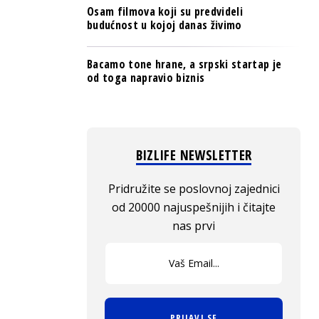
Osam filmova koji su predvideli
budućnost u kojoj danas živimo
Bacamo tone hrane, a srpski startap je
od toga napravio biznis
BIZLIFE NEWSLETTER
Pridružite se poslovnoj zajednici
od 20000 najuspešnijih i čitajte
nas prvi
PRIJAVI SE