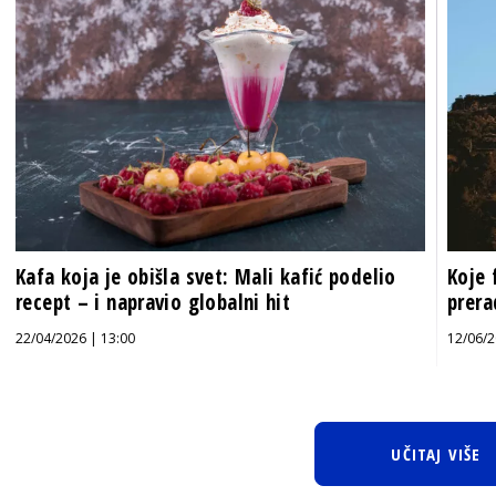
Kafa koja je obišla svet: Mali kafić podelio
Koje 
recept – i napravio globalni hit
prera
22/04/2026 | 13:00
12/06/2
UČITAJ VIŠE