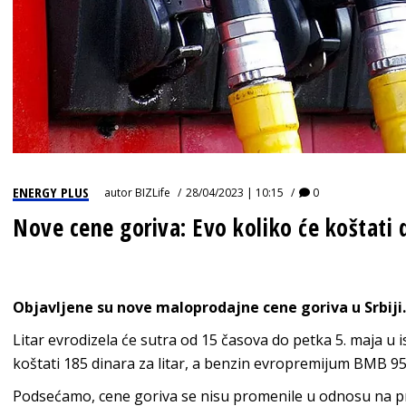
ENERGY PLUS
autor
BIZLife
28/04/2023 | 10:15
0
Nove cene goriva: Evo koliko će koštati d
Objavljene su nove maloprodajne cene goriva u Srbiji.
Litar evrodizela će sutra od 15 časova do petka 5. maja u
koštati 185 dinara za litar, a benzin evropremijum BMB 95 n
Podsećamo, cene goriva se nisu promenile u odnosu na pro