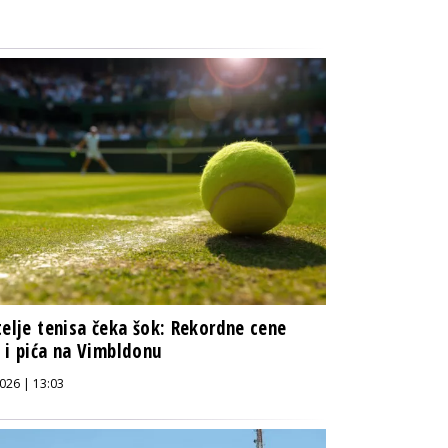
telje tenisa čeka šok: Rekordne cene
 i pića na Vimbldonu
026 | 13:03