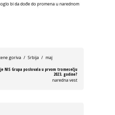
oglo bi da dođe do promena u narednom
cene goriva
/
Srbija
/
maj
je NIS Grupa poslovala u prvom tromesečju
2023. godine?
naredna vest