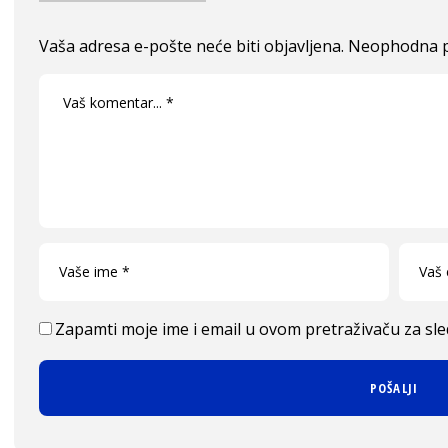
Vaša adresa e-pošte neće biti objavljena.
Neophodna p
Zapamti moje ime i email u ovom pretraživaču za sl