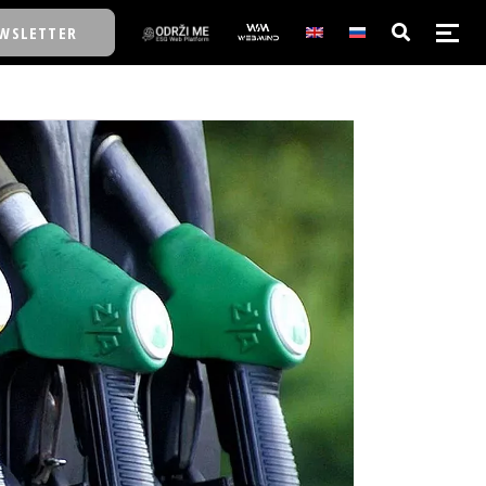
WSLETTER
E/SCHOOL
E/SCHOOL
A
A