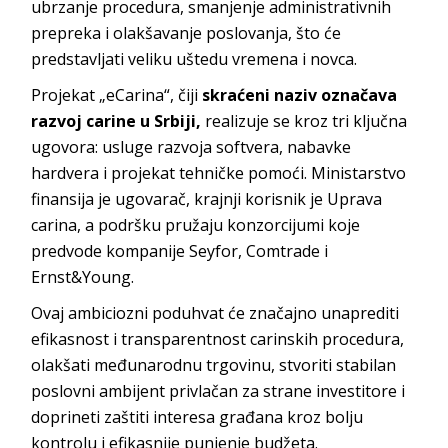
ubrzanje procedura, smanjenje administrativnih
prepreka i olakšavanje poslovanja, što će
predstavljati veliku uštedu vremena i novca.
Projekat „eCarina“, čiji
skraćeni naziv označava
razvoj carine u Srbiji,
realizuje se kroz tri ključna
ugovora: usluge razvoja softvera, nabavke
hardvera i projekat tehničke pomoći. Ministarstvo
finansija je ugovarač, krajnji korisnik je Uprava
carina, a podršku pružaju konzorcijumi koje
predvode kompanije Seyfor, Comtrade i
Ernst&Young.
Ovaj ambiciozni poduhvat će značajno unaprediti
efikasnost i transparentnost carinskih procedura,
olakšati međunarodnu trgovinu, stvoriti stabilan
poslovni ambijent privlačan za strane investitore i
doprineti zaštiti interesa građana kroz bolju
kontrolu i efikasnije punjenje budžeta.