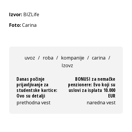
Izvor:
BIZLife
Foto:
Carina
uvoz
/
roba
/
kompanije
/
carina
/
Izovz
Danas počinje
BONUSI za nemačke
prijavljivanje za
penzionere: Evo koji su
studentske kartice:
uslovi za isplatu 10.000
Ovo su detalji
EUR
prethodna vest
naredna vest