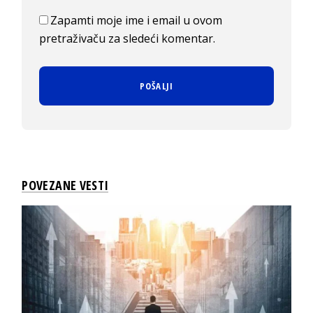
Zapamti moje ime i email u ovom
pretraživaču za sledeći komentar.
POVEZANE VESTI