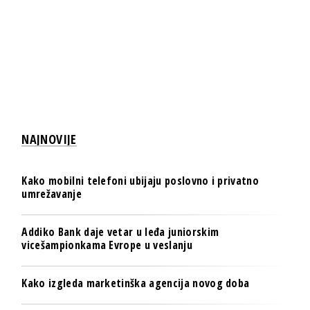
NAJNOVIJE
Kako mobilni telefoni ubijaju poslovno i privatno
umrežavanje
Addiko Bank daje vetar u leđa juniorskim
vicešampionkama Evrope u veslanju
Kako izgleda marketinška agencija novog doba