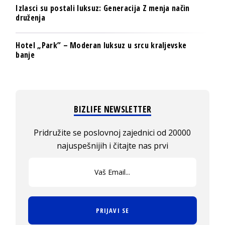
Izlasci su postali luksuz: Generacija Z menja način
druženja
Hotel „Park” – Moderan luksuz u srcu kraljevske
banje
BIZLIFE NEWSLETTER
Pridružite se poslovnoj zajednici od 20000
najuspešnijih i čitajte nas prvi
PRIJAVI SE