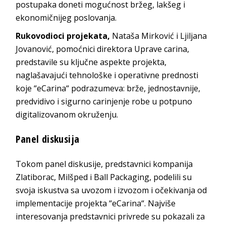
postupaka doneti mogućnost bržeg, lakšeg i
ekonomičnijeg poslovanja.
Rukovodioci projekata,
Nataša Mirković i Ljiljana
Jovanović, pomoćnici direktora Uprave carina,
predstavile su ključne aspekte projekta,
naglašavajući tehnološke i operativne prednosti
koje “eCarina“ podrazumeva: brže, jednostavnije,
predvidivo i sigurno carinjenje robe u potpuno
digitalizovanom okruženju.
Panel diskusija
Tokom panel diskusije, predstavnici kompanija
Zlatiborac, Milšped i Ball Packaging, podelili su
svoja iskustva sa uvozom i izvozom i očekivanja od
implementacije projekta “eCarina“. Najviše
interesovanja predstavnici privrede su pokazali za