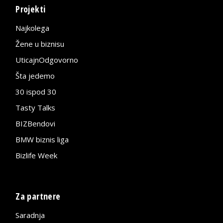
Projekti
Najkolega
Žene u biznisu
UticajnOdgovorno
Šta jedemo
30 ispod 30
Tasty Talks
BIZBendovi
BMW biznis liga
Bizlife Week
Za partnere
Saradnja