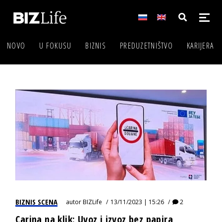
NOVO
U FOKUSU
BIZNIS
PREDUZETNIŠTVO
KARIJERA
BIZNIS SCENA
autor
BIZLife
13/11/2023 | 15:26
2
Carina na klik: Uvoz i izvoz bez papira