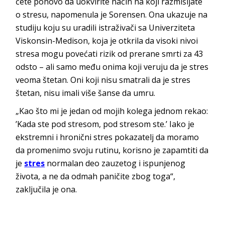
ćete ponovo da uokvirite način na koji razmišljate
o stresu, napomenula je Sorensen. Ona ukazuje na
studiju koju su uradili istraživači sa Univerziteta
Viskonsin-Medison, koja je otkrila da visoki nivoi
stresa mogu povećati rizik od prerane smrti za 43
odsto – ali samo među onima koji veruju da je stres
veoma štetan. Oni koji nisu smatrali da je stres
štetan, nisu imali više šanse da umru.
„Kao što mi je jedan od mojih kolega jednom rekao:
’Kada ste pod stresom, pod stresom ste.’ Iako je
ekstremni i hronični stres pokazatelj da moramo
da promenimo svoju rutinu, korisno je zapamtiti da
je
stres
normalan deo zauzetog i ispunjenog
života, a ne da odmah paničite zbog toga“,
zaključila je ona.