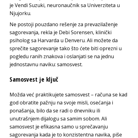
je Vendi Suzuki, neuronaučnik sa Univerziteta u
Njujorku.
Ne postoji pouzdano rešenje za prevazilaženje
sagorevanja, rekla je Debi Sorensen, klinički
psiholog sa Harvarda u Denveru. Ali možete da
sprečite sagorevanje tako što ćete biti oprezni u
pogledu ranih znakova i oslanjati se na jednu
jednostavnu naviku: samosvest.
Samosvest je ključ
Možda već praktikujete samosvest – računa se kad
god obratite pažnju na svoje misli, osećanja i
ponašanja, bilo da se radi o dnevniku ili
unutrašnjem dijalogu sa samim sobom. Ali
samosvest je efikasna samo u sprečavanju
sagorevanja kada je to konzistentna navika, piše