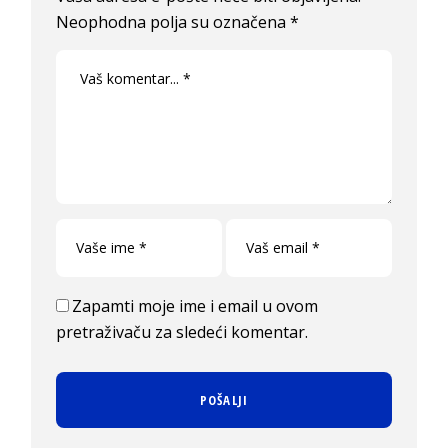
Neophodna polja su označena
*
Zapamti moje ime i email u ovom
pretraživaču za sledeći komentar.