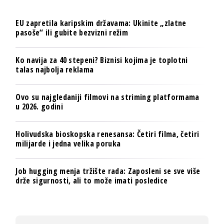
EU zapretila karipskim državama: Ukinite „zlatne
pasoše“ ili gubite bezvizni režim
Ko navija za 40 stepeni? Biznisi kojima je toplotni
talas najbolja reklama
Ovo su najgledaniji filmovi na striming platformama
u 2026. godini
Holivudska bioskopska renesansa: Četiri filma, četiri
milijarde i jedna velika poruka
Job hugging menja tržište rada: Zaposleni se sve više
drže sigurnosti, ali to može imati posledice