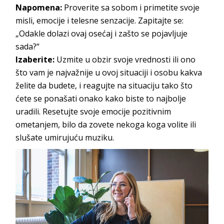
Napomena:
Proverite sa sobom i primetite svoje
misli, emocije i telesne senzacije. Zapitajte se:
„Odakle dolazi ovaj osećaj i zašto se pojavljuje
sada?“
Izaberite:
Uzmite u obzir svoje vrednosti ili ono
što vam je najvažnije u ovoj situaciji i osobu kakva
želite da budete, i reagujte na situaciju tako što
ćete se ponašati onako kako biste to najbolje
uradili. Resetujte svoje emocije pozitivnim
ometanjem, bilo da zovete nekoga koga volite ili
slušate umirujuću muziku.