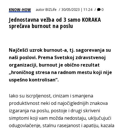
KNOW-HOW
autor
BIZLife
30/05/2023 | 11:24
0
Jednostavna vežba od 3 samo KORAKA
sprečava burnout na poslu
Najčešći uzrok burnout-a, tj. sagorevanja su
naši poslovi. Prema Svetskoj zdravstvenoj
organizaciji, burnout je obično rezultat
„hroničnog stresa na radnom mestu koji nije
uspešno kontrolisan“.
Iako su iscrpljenost, cinizam i smanjena
produktivnost neki od najočiglednijih znakova
izgaranja na poslu, postoje i drugi skriveni
simptomi koji vam možda nedostaju, uključujući
odugovlačenje, stalnu rasejanost i apatiju, kazala