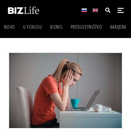
NOVO
U FOKUSU
BIZNIS
PREDUZETNIŠTVO
KARIJERA