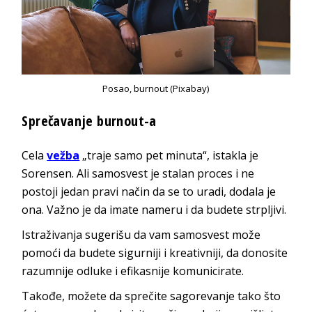
Posao, burnout (Pixabay)
Sprečavanje burnout-a
Cela
vežba
„traje samo pet minuta“, istakla je
Sorensen. Ali samosvest je stalan proces i ne
postoji jedan pravi način da se to uradi, dodala je
ona. Važno je da imate nameru i da budete strpljivi.
Istraživanja sugerišu da vam samosvest može
pomoći da budete sigurniji i kreativniji, da donosite
razumnije odluke i efikasnije komunicirate.
Takođe, možete da sprečite sagorevanje tako što