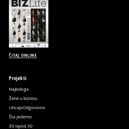
ČITAJ ONLINE
Projekti
Najkolega
Žene u biznisu
UticajnOdgovorno
Šta jedemo
30 ispod 30