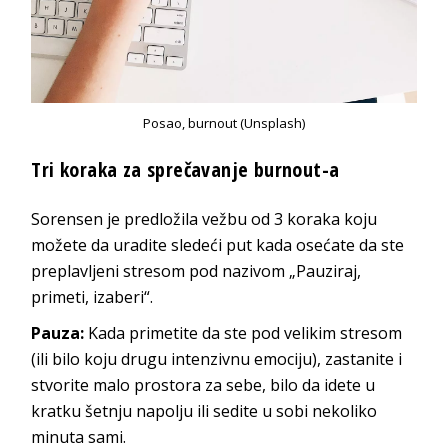
Posao, burnout (Unsplash)
Tri koraka za sprečavanje burnout-a
Sorensen je predložila vežbu od 3 koraka koju
možete da uradite sledeći put kada osećate da ste
preplavljeni stresom pod nazivom „Pauziraj,
primeti, izaberi“.
Pauza:
Kada primetite da ste pod velikim stresom
(ili bilo koju drugu intenzivnu emociju), zastanite i
stvorite malo prostora za sebe, bilo da idete u
kratku šetnju napolju ili sedite u sobi nekoliko
minuta sami.