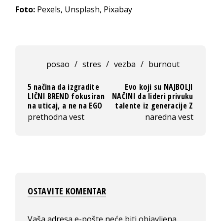
Foto:
Pexels, Unsplash, Pixabay
posao
/
stres
/
vezba
/
burnout
5 načina da izgradite
Evo koji su NAJBOLJI
LIČNI BREND fokusiran
NAČINI da lideri privuku
na uticaj, a ne na EGO
talente iz generacije Z
prethodna vest
naredna vest
OSTAVITE KOMENTAR
Vaša adresa e-pošte neće biti objavljena.