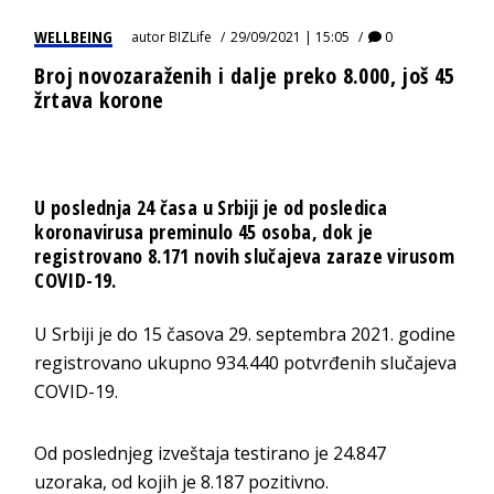
WELLBEING
autor
BIZLife
29/09/2021 | 15:05
0
Broj novozaraženih i dalje preko 8.000, još 45
žrtava korone
U poslednja 24 časa u Srbiji je od posledica
koronavirusa preminulo 45 osoba, dok je
registrovano 8.171 novih slučajeva zaraze virusom
COVID-19.
U Srbiji je do 15 časova 29. septembra 2021. godine
registrovano ukupno 934.440‬ potvrđenih slučajeva
COVID-19.
Od poslednjeg izveštaja testirano je 24.847
uzoraka, od kojih je 8.187 pozitivno.