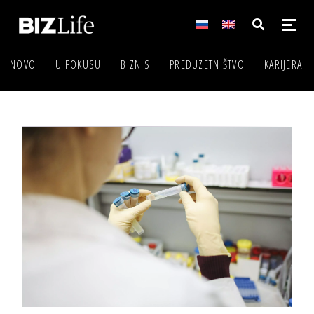
NOVO
U FOKUSU
BIZNIS
PREDUZETNIŠTVO
KARIJERA