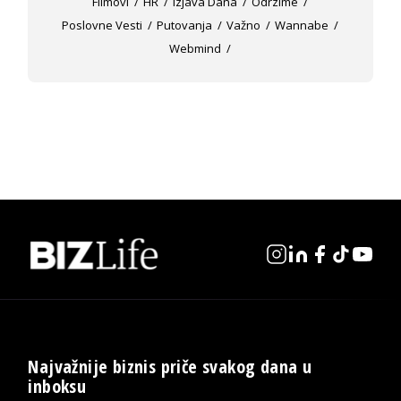
Filmovi
HR
Izjava Dana
Odrzime
Poslovne Vesti
Putovanja
Važno
Wannabe
Webmind
Najvažnije biznis priče svakog dana u
inboksu