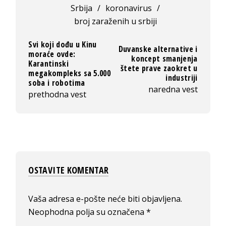
Srbija
/
koronavirus
/
broj zaraženih u srbiji
Svi koji dođu u Kinu
Duvanske alternative i
moraće ovde:
koncept smanjenja
Karantinski
štete prave zaokret u
megakompleks sa 5.000
industriji
soba i robotima
naredna vest
prethodna vest
OSTAVITE KOMENTAR
Vaša adresa e-pošte neće biti objavljena.
Neophodna polja su označena
*