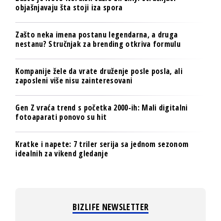
objašnjavaju šta stoji iza spora
Zašto neka imena postanu legendarna, a druga
nestanu? Stručnjak za brending otkriva formulu
Kompanije žele da vrate druženje posle posla, ali
zaposleni više nisu zainteresovani
Gen Z vraća trend s početka 2000-ih: Mali digitalni
fotoaparati ponovo su hit
Kratke i napete: 7 triler serija sa jednom sezonom
idealnih za vikend gledanje
BIZLIFE NEWSLETTER