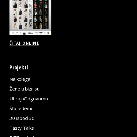
ČITAJ ONLINE
Projekti
Najkolega
Žene u biznisu
UticajnOdgovorno
Šta jedemo
30 ispod 30
Tasty Talks