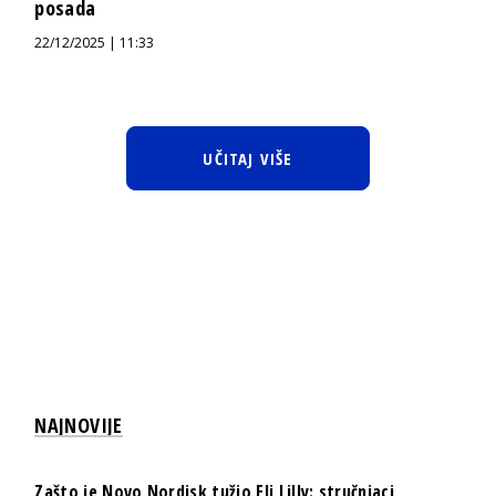
posada
22/12/2025 | 11:33
UČITAJ VIŠE
NAJNOVIJE
Zašto je Novo Nordisk tužio Eli Lilly: stručnjaci