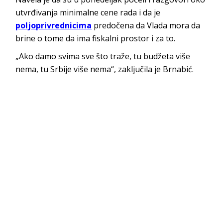
utvrđivanja minimalne cene rada i da je
poljoprivrednicima
predočena da Vlada mora da
brine o tome da ima fiskalni prostor i za to.
„Ako damo svima sve što traže, tu budžeta više
nema, tu Srbije više nema“, zaključila je Brnabić.