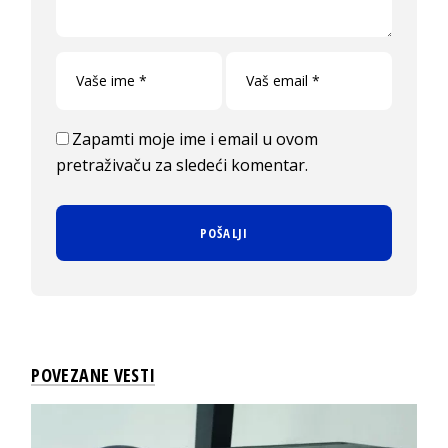
Zapamti moje ime i email u ovom
pretraživaču za sledeći komentar.
POVEZANE VESTI