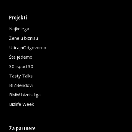
Projekti
Najkolega
Žene u biznisu
UticajnOdgovorno
Šta jedemo
30 ispod 30
Tasty Talks
BIZBendovi
BMW biznis liga
Bizlife Week
Za partnere