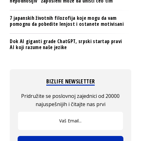
nepodnošljiv“ zaposleni može da uništi ceo tim
7 japanskih životnih filozofija koje mogu da vam
pomognu da pobedite lenjost i ostanete motivisani
Dok AI giganti grade ChatGPT, srpski startap pravi
AI koji razume naše jezike
BIZLIFE NEWSLETTER
Pridružite se poslovnoj zajednici od 20000
najuspešnijih i čitajte nas prvi