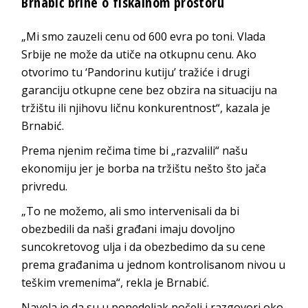
Brnabić brine o fiskalnom prostoru
„Mi smo zauzeli cenu od 600 evra po toni. Vlada
Srbije ne može da utiče na otkupnu cenu. Ako
otvorimo tu ‘Pandorinu kutiju’ tražiće i drugi
garanciju otkupne cene bez obzira na situaciju na
tržištu ili njihovu ličnu konkurentnost“, kazala je
Brnabić.
Prema njenim rečima time bi „razvalili“ našu
ekonomiju jer je borba na tržištu nešto što jača
privredu.
„To ne možemo, ali smo intervenisali da bi
obezbedili da naši građani imaju dovoljno
suncokretovog ulja i da obezbedimo da su cene
prema građanima u jednom kontrolisanom nivou u
teškim vremenima“, rekla je Brnabić.
Navela je da su u ponedeljak počeli i razgovori oko