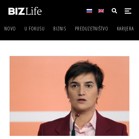
NOVO
U FOKUSU
BIZNIS
PREDUZETNIŠTVO
KARIJERA