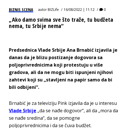
BIZNIS SCENA
autor
BIZLife
16/08/2022 | 11:12
0
„Ako damo svima sve što traže, tu budžeta
nema, tu Srbije nema“
Predsednica Vlade Srbije Ana Brnabić izjavila je
danas da je blizu postizanje dogovora sa
poljoprivrednicima koji protestuju u više
gradova, ali da ne mogu biti ispunjeni njihovi
zahtevi koji su „stavljeni na papir samo da bi
bili odbijeni“.
Brnabić je za televiziju Pink izjavila da je u interesu
Vlade Srbije
„da se nađe dogovor“, ali da „mora da
se nađe sredina“, da se pomogne
poljoprivrednicima i da se čuva budžet.