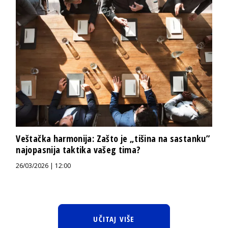
Veštačka harmonija: Zašto je „tišina na sastanku”
najopasnija taktika vašeg tima?
26/03/2026 | 12:00
UČITAJ VIŠE