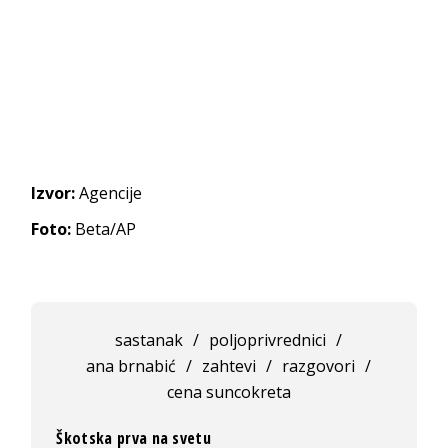
Izvor:
Agencije
Foto:
Beta/AP
sastanak
/
poljoprivrednici
/
ana brnabić
/
zahtevi
/
razgovori
/
cena suncokreta
Škotska prva na svetu