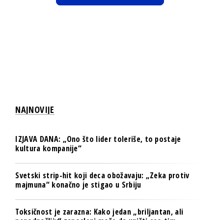
NAJNOVIJE
IZJAVA DANA: „Ono što lider toleriše, to postaje
kultura kompanije“
Svetski strip-hit koji deca obožavaju: „Zeka protiv
majmuna“ konačno je stigao u Srbiju
Toksičnost je zarazna: Kako jedan „briljantan, ali