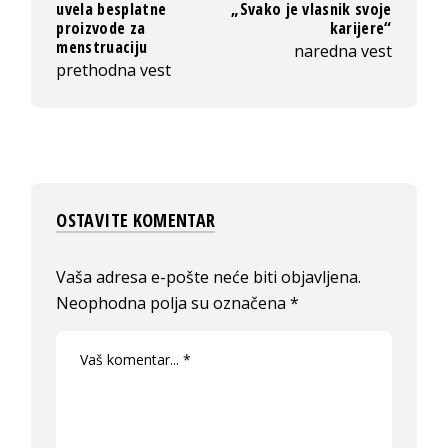
uvela besplatne
„Svako je vlasnik svoje
proizvode za
karijere“
menstruaciju
naredna vest
prethodna vest
OSTAVITE KOMENTAR
Vaša adresa e-pošte neće biti objavljena.
Neophodna polja su označena
*