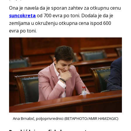
Ona je navela da je sporan zahtev za otkupnu cenu
suncokreta
od 700 evra po toni. Dodala je da je
zemljama u okruženju otkupna cena ispod 600
evra po toni.
Ana Brnabić, poljoprivrednici (BETAPHOTO/AMIR HAMZAGIC)