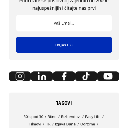
Pridružite se poslovnoj zajednici od 20000
najuspešnijih i čitajte nas prvi
PRIJAVI SE
TAGOVI
30 Ispod 30
Bitno
Bizbendovi
Easy Life
Filmovi
HR
Izjava Dana
Odrzime