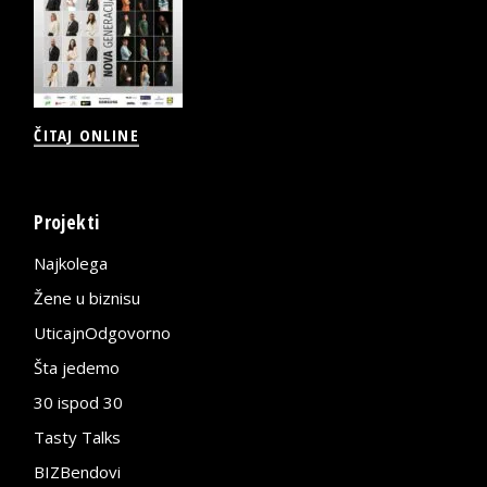
ČITAJ ONLINE
Projekti
Najkolega
Žene u biznisu
UticajnOdgovorno
Šta jedemo
30 ispod 30
Tasty Talks
BIZBendovi