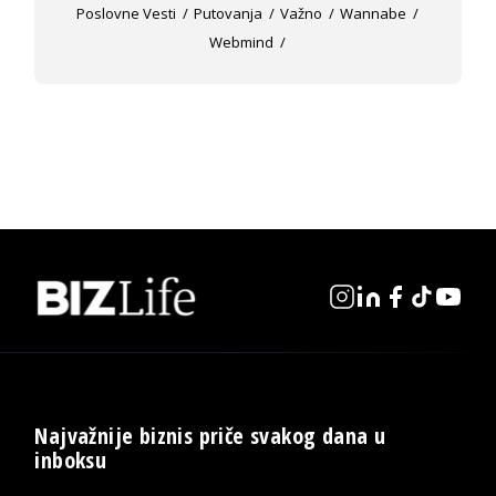
Poslovne Vesti
Putovanja
Važno
Wannabe
Webmind
Najvažnije biznis priče svakog dana u
inboksu