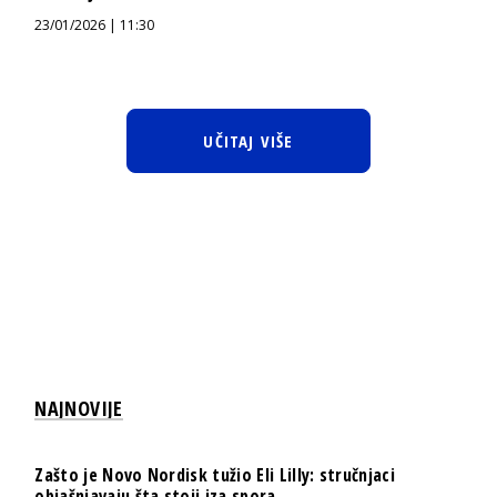
23/01/2026 | 11:30
UČITAJ VIŠE
NAJNOVIJE
Zašto je Novo Nordisk tužio Eli Lilly: stručnjaci
objašnjavaju šta stoji iza spora