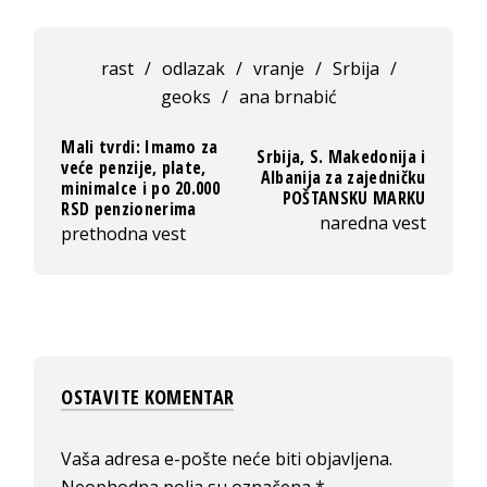
rast
/
odlazak
/
vranje
/
Srbija
/
geoks
/
ana brnabić
Mali tvrdi: Imamo za
Srbija, S. Makedonija i
veće penzije, plate,
Albanija za zajedničku
minimalce i po 20.000
POŠTANSKU MARKU
RSD penzionerima
naredna vest
prethodna vest
OSTAVITE KOMENTAR
Vaša adresa e-pošte neće biti objavljena.
Neophodna polja su označena
*