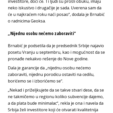
investitore, doći će. Ti ljudi su prošli obuku, imaju
neko iskustvo i drugačije je sada. Uverena sam da
će u najkraćem roku naći posao“, dodala je Brnabić
o radnicima Geoksa.
„Nijednu osobu nećemo zaboraviti“
Brnabić je podsetila da je predsednik Srbije najavio
posetu Vranju u septembru, kao i mogućnost da se
pronađe nekakvo rešenje do Nove godine.
Dala je garancije da „nijednu osobu nećemo
zaboraviti, nijednu porodicu ostaviti na cedilu,
borićemo se i izborićemo se“.
„Nekad i priželjkujete da se takve stvari dese, da se
ne takmičemo u regionu koliko subvencije dajemo,
a da plata bude minimalac“, rekla je ona i navela da
Srbija želi investitore koji će otvarati kvalitetnija