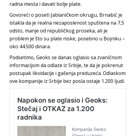
radna mesta i davati bolje plate.
Govoreći o poseti Jablaničkom okrugu, Brnabić je
istakla da je realna nezaposlenost spuštena na 7,5
odsto, manje od republičkog proseka, ali je
problem je što su plate niske, posebno u Bojniku –
oko 44.500 dinara.
Podsetimo, Geoks se danas oglasio sa zvaničnom
informacijom da odlaze iz Srbije, te da je pokrenut
postupak likvidacije i gašenja preduzeća. Odlaskom
ove kompanije iz Srbije bez posla ostaje 1.200 ljudi.