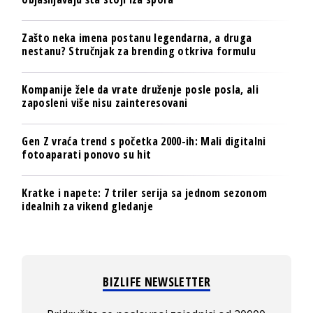
Zašto neka imena postanu legendarna, a druga
nestanu? Stručnjak za brending otkriva formulu
Kompanije žele da vrate druženje posle posla, ali
zaposleni više nisu zainteresovani
Gen Z vraća trend s početka 2000-ih: Mali digitalni
fotoaparati ponovo su hit
Kratke i napete: 7 triler serija sa jednom sezonom
idealnih za vikend gledanje
BIZLIFE NEWSLETTER