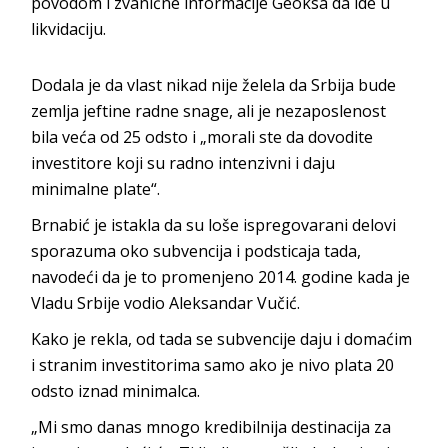
povodom i zvanične informacije Geoksa da ide u
likvidaciju.
Dodala je da vlast nikad nije želela da Srbija bude
zemlja jeftine radne snage, ali je nezaposlenost
bila veća od 25 odsto i „morali ste da dovodite
investitore koji su radno intenzivni i daju
minimalne plate“.
Brnabić je istakla da su loše ispregovarani delovi
sporazuma oko subvencija i podsticaja tada,
navodeći da je to promenjeno 2014. godine kada je
Vladu Srbije vodio Aleksandar Vučić.
Kako je rekla, od tada se subvencije daju i domaćim
i stranim investitorima samo ako je nivo plata 20
odsto iznad minimalca.
„Mi smo danas mnogo kredibilnija destinacija za