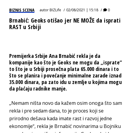
BIZNIS SCENA
autor
BIZLife
02/08/2021 | 15:18
0
Brnabić: Geoks otišao jer NE MOŽE da isprati
RAST u Srbiji
Premijerka Srbije Ana Brnabić rekla je da
kompanije kao što je Geoks ne mogu da „isprate“
to što je u Srbiji prosečna plata 65.000 dinara i to
što se planira i povećanje minimalne zarade iznad
35.000 dinara, pa zato idu u zemlje u kojima mogu
da plaćaju radnike manje.
„Nemam ništa novo da kažem osim onoga što sam
rekla i pre sedam dana, to je proces koji se
prirodno dešava kada imate rast i razvoj jedne
ekonomije“, rekla je Brnabić novinarima u Bojniku